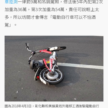
車拒測
一律罰9萬和吊銷駕照，修法後5年內犯第2次
加重為36萬，第3次加重為54萬，責任可說輕上太
多，所以坊間才會傳言「電動自行車可以不怕酒
駕」。
圖為2018年4月3日，彰化縣和美鎮黃姓外籍移工酒後騎電動自行