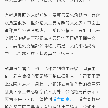
有考過駕照的人都知道，要買書回來背題庫，有背
沒背差很多。但外籍人士要考照的人太少，市面上
很難買到外語考照專書，所以外籍人士只能自己去
交通部的網站下載題庫。只是他們已經不懂中文
了，要能到交通部公路總局滿是中文的網站說明
中，找到題庫來下載還真的不容易。
就算考到駕照，移工也難弄到機車來騎。向雇主
借，雇主會擔心要是移工騎車撞到人，自己要不要
上法院，惹來一身腥；那花錢去買呢？新的機車這
麼貴，移工未必願意買。此外，公路總局曾表示，
要買不是不可以，須檢附
雇主同意書
，雇主同樣會
擔心簽了同意書後，有沒有法律風險。比較起來，