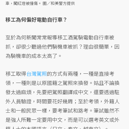
車，闖紅燈被撞傷。 圖／和美警方提供
移工為何偏好電動自行車？
至於為何新聞常常報導移工酒駕騎電動自行車被
抓，卻很少聽過他們騎機車被抓？理由很簡單，因
為騎機車的成本太高了。
移工取得
台灣駕照
的方式有兩種，一種是直接考
領，一種則是以原國籍之駕照來換發。姑且不論換
發太過麻煩，先要把駕照翻譯成中文，還要透過駐
外人員驗證，時間要花好幾周；至於考領，外籍人
士和一般民眾一樣，要考筆試和路考。筆試雖然不
是強人所難一定要用中文，而是可以選考英文或外
籍人士的本國語言（日文、泰文、越南文）。