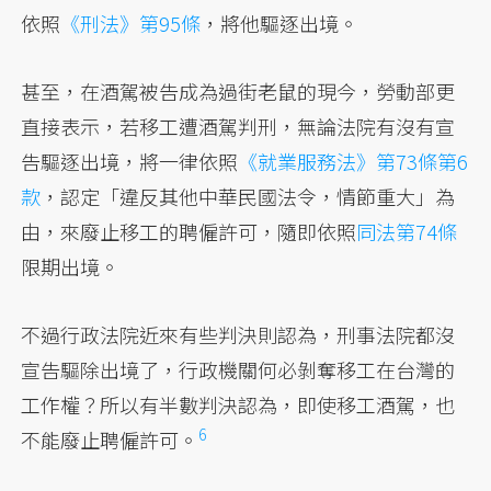
依照
《刑法》第95條
，將他驅逐出境。
甚至，在酒駕被告成為過街老鼠的現今，勞動部更
直接表示，若移工遭酒駕判刑，無論法院有沒有宣
告驅逐出境，將一律依照
《就業服務法》第73條第6
款
，認定「違反其他中華民國法令，情節重大」為
由，來廢止移工的聘僱許可，隨即依照
同法第74條
限期出境。
不過行政法院近來有些判決則認為，刑事法院都沒
宣告驅除出境了，行政機關何必剝奪移工在台灣的
工作權？所以有半數判決認為，即使移工酒駕，也
6
不能廢止聘僱許可。