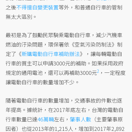
之後
不得擅自變更裝置
等外，和普通自行車的管制
無太大區別。
最初是為了鼓勵民眾騎乘電動自行車，減少汽機車
燃油的汙染問題，環保署依《空氣污染防制法》制
定了《
新購電動自行車補助辦法
》，讓每輛電動自
行車的買主可以申請3000元的補助。
如果採用政府
2
規定的通用電池，還可以再補助3000元
，一定程度
讓電動自行車的數量增加不少。
隨著電動自行車的數量增加，交通事故的件數也逐
年提高。據統計，在2017年底左右，台灣的電動自
行車數量已達
46萬輛
左右，
肇事人數
（主要肇事原
因者）也從2013年的1,215人，增加到2017年2,892