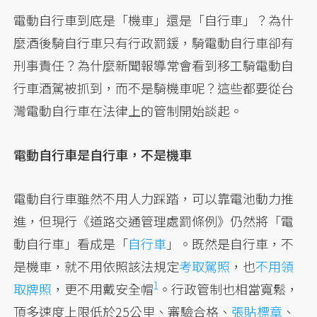
電動自行車到底是「機車」還是「自行車」？為什
麼酒後騎自行車只有行政罰鍰，騎電動自行車卻有
刑事責任？為什麼新聞報導常會看到移工騎電動自
行車酒駕被抓到，而不是騎機車呢？這些都要從台
灣電動自行車在法律上的管制開始談起。
電動自行車是自行車，不是機車
電動自行車雖然不用人力踩踏，可以靠電池動力推
進，但現行《道路交通管理處罰條例》仍然將「電
動自行車」看成是「
自行車
」。既然是自行車，不
是機車，就不用依照該法規定
考取駕照
，也
不用領
1
取牌照
，更不用戴安全帽
。行政管制也相當寬鬆，
頂多速度上限低於25公里、審驗合格、
張貼標章
、