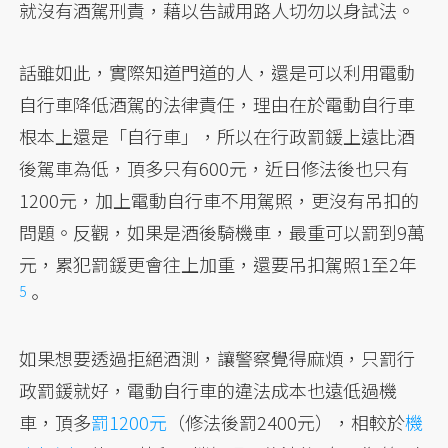
就沒有酒駕刑責，藉以告誡用路人切勿以身試法。
話雖如此，實際知道門道的人，還是可以利用電動
自行車降低酒駕的法律責任，理由在於電動自行車
根本上還是「自行車」，所以在行政罰鍰上遠比酒
後駕車為低，頂多只有600元，近日修法後也只有
1200元，加上電動自行車不用駕照，更沒有吊扣的
問題。反觀，如果是酒後騎機車，最重可以罰到9萬
元，累犯罰鍰更會往上加重，還要吊扣駕照1至2年
5
。
如果想要透過拒絕酒測，讓警察覺得麻煩，只罰行
政罰鍰就好，電動自行車的違法成本也遠低過機
車，頂多
罰1200元
（修法後罰2400元），相較於
機