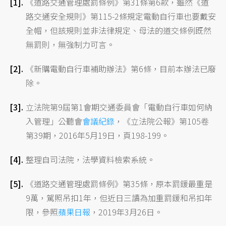
《道路交通管理處罰條例》第31條第6款，雖然《道
路交通安全規則》第115-2條規定電動自行車也要戴安
全帽，但該規則並非法律規定、母法的道交條例既然
無罰則，無強制力可言。
《新購電動自行車補助辦法》第6條，目前本辦法已廢
除。
立法院第9屆第1會期交通委員會「電動自行車如何納
入管理」公聽會
會議紀錄
，《立法院公報》第105卷
第39期，2016年5月19日，頁198-199。
整理自司法院，法學資料檢索系統。
《道路交通管理處罰條例》第35條，原本罰鍰最重是
9萬，駕照吊扣1年，但近日三讀為加重罰鍰和吊扣年
限，參照
蘋果日報
，2019年3月26日。