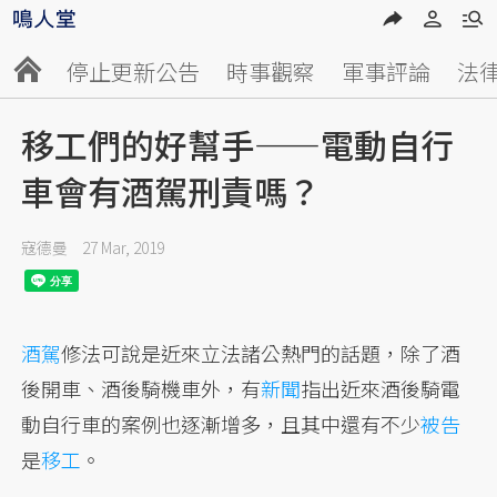
停止更新公告
時事觀察
軍事評論
法
移工們的好幫手——電動自行
車會有酒駕刑責嗎？
寇德曼
27 Mar, 2019
酒駕
修法可說是近來立法諸公熱門的話題，除了酒
後開車、酒後騎機車外，有
新聞
指出近來酒後騎電
動自行車的案例也逐漸增多，且其中還有不少
被告
是
移工
。