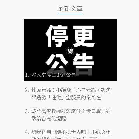
最新文章
鳴人堂停止更新公告
性感無罪：拒絕身／心二元論，談選
舉造勢「性化」空服員的複雜性
戰時醫療救護該怎麼做？俄烏戰爭經
驗給台灣的提醒
讓我們用出版抵抗世界吧！小誌文化