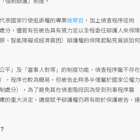
「強制辯護」制度。
代表國家行使追訴權的專業
檢察官
，加上偵查程序從拘
處分，儘管有些被告具有資力足以全程委任辯護人來保障
罪、智能障礙或經濟貧困）辯護權的保障起點究竟該如何
公平」及「當事人對等」的制度功能，偵查程序雖不存在
），程序也較為簡易，但被告此時多半僅屬於國家公權力
制處分），為了避免其在偵查階段因為受到刑事程序震
慮的重大決定，適度賦予辯護權仍將有助於保護被告，達
？