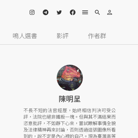
鳴人選書
影評
作者群
陳明呈
不長不短的法官經歷，始終相信判決可受公
評，法院也絕非鐵板一塊。但與其不滿結果而
恣意批評，不如靜下心來，嘗試瞭解事情全貌
及法律精神再來討論，否則透過這張圖像所看
到的，說不定是內心裡的自己。現為臺灣高等