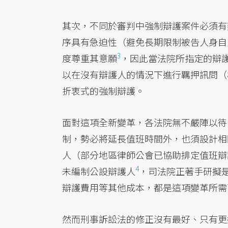
其次，不同於審判中強制辯護案件必須有
序具有急迫性（避免長期限制被告人身自
3
度尊重其意願
，因此當法院所指定的辯
以在沒有辯護人的情況下進行羈押訊問（
折衷式的強制辯護。
面對這項全新變革，各法院無不嚴陣以待
制，勢必將延長值班時間外，也須設計相
人（部分地區律師公會已協助排定值班辯
4
未編制公設辯護人
，司法院正著手研擬
辯護費用等其他成本，都是這項變革所需
然而刑事訴訟法的修正沒有最好、只有更