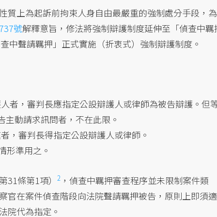
性質上為起訴前拘束人身自由最嚴重的強制處分手段，為
737號
解釋意旨，修法將強制辯護制度延伸至「偵查中羈
「偵查中聲請羈押」正式實施（折衷式）強制辯護制度。
護人者，審判長應指定公設辯護人或律師為被告辯護。但
告主動請求訊問者，不在此限。
庭者，審判長得指定公設辯護人或律師。
項情形準用之。
2
31條第1項）
，偵查中羈押審查程序並未限制案件類
察官在案件偵查階段向法院聲請羈押被告，原則上即須適
法院代為指定。