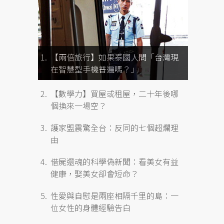
【兩倍旅行】如果泰國人問「台灣現
在智慧型手機普遍嗎？」
【數學力】買屋或租屋，二十年後哪
個換來一場空？
護家盟震驚全台：反同的七個超爛理
由
借屍還魂的科學偽新聞：看美女有益
健康，娶美女卻會短命？
性愛與自慰是兩座相隔千里的島：一
位女性的身體經驗告白