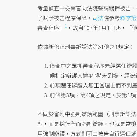
考量偵查中檢察官向法院聲請羈押被告，
了賦予被告程序保障，
司法
院參考
釋字第
1
審查程序」
，故自107年1月1日起，
依據新修正刑事訴訟法第31條之1規定：
偵查中之羈押審查程序未經選任辯
候指定辯護人逾4小時未到場，經被
前項選任辯護人無正當理由而不到
前條第3項、第4項之規定，於第1
不同於審判中強制辯護範圍（刑事訴訟法第
型，而是採行全面強制辯護，也就是當檢
用強制辯護，方式則可由被告自行選任或