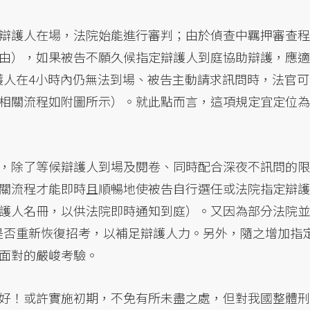
辯護人在場，法院始能進行審判；由於偵查中羈押審查程
由），如果被告不願久候指定辯護人到庭協助辯護，應適
護人在4小時內仍無法到場、被告主動請求訊問時，法官可
相關流程如附圖所示）。就此點而言，這項規定宜定位為
，除了等候辯護人到場及閱卷、同時配合深夜不訊問的限
關流程才能即時且順暢地使被告自行選任或法院指定辯護
護人名冊，以供法院即時通知到庭）。又因為部分法院並
是否重新恢復招考，以補足辯護人力。另外，隨之增加指
面對的嚴峻考驗。
好！或許實施初期，不免有所未盡之處，但對我國整體刑