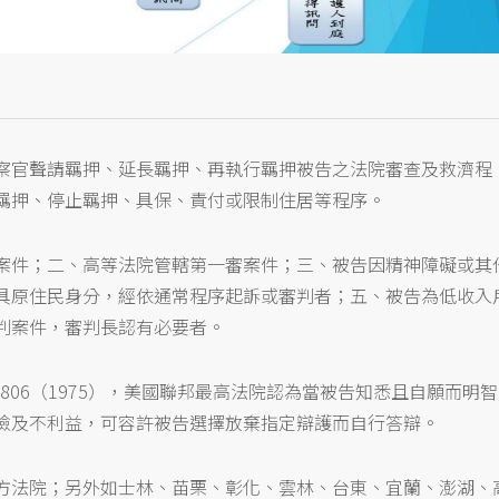
察官聲請羈押、延長羈押、再執行羈押被告之法院審查及救濟程
羈押、停止羈押、具保、責付或限制住居等程序。
案件；二、高等法院管轄第一審案件；三、被告因精神障礙或其
具原住民身分，經依通常程序起訴或審判者；五、被告為低收入
判案件，審判長認有必要者。
，422 U.S.806（1975），美國聯邦最高法院認為當被告知悉且自願而明智
險及不利益，可容許被告選擇放棄指定辯護而自行答辯。
方法院；另外如士林、苗栗、彰化、雲林、台東、宜蘭、澎湖、