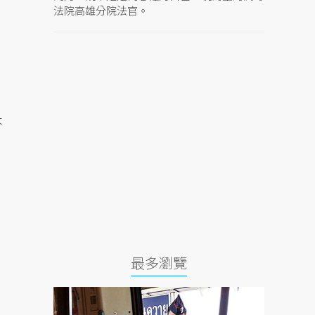
法院高雄分院法官。
不
最多瀏覽