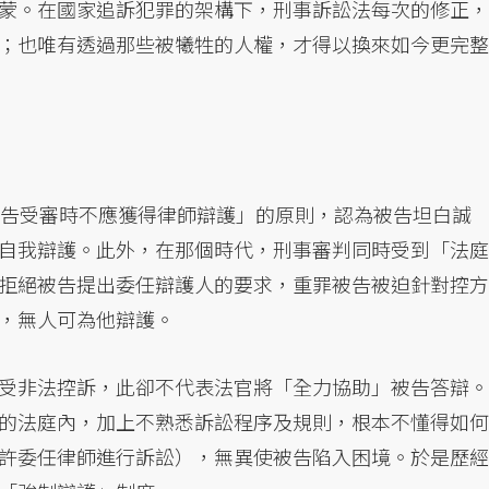
蒙。在國家追訴犯罪的架構下，刑事訴訟法每次的修正，
；也唯有透過那些被犧牲的人權，才得以換來如今更完整
被告受審時不應獲得律師辯護」的原則，認為被告坦白誠
自我辯護。此外，在那個時代，刑事審判同時受到「法庭
拒絕被告提出委任辯護人的要求，重罪被告被迫針對控方
，無人可為他辯護。
受非法控訴，此卻不代表法官將「全力協助」被告答辯。
的法庭內，加上不熟悉訴訟程序及規則，根本不懂得如何
許委任律師進行訴訟），無異使被告陷入困境。於是歷經