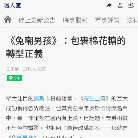
停止更新公告
時事觀察
軍事評論
法
《兔嘲男孩》：包裹棉花糖的
轉型正義
王子榮
21 Feb, 2020
舉世注目的
奧斯卡
日前落幕，《
寄生上流
》的巨大
成功獲得各界關注，但其實在今年奧斯卡得獎名單
中，有一部雖然在國內有上映，但話題、票房相較
不出色的電影，也抱回了最佳改編劇本——那就是
《
兔嘲男孩
》（Jojo Rabbit）。