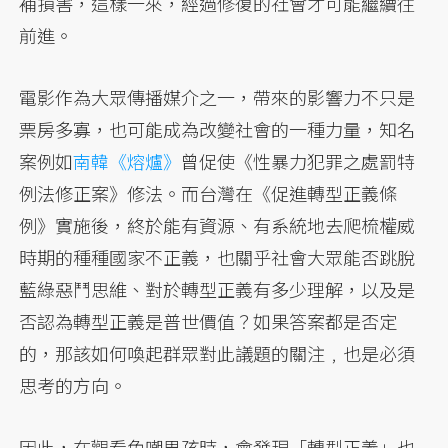
補損害，這樣一來，經過修復的社會才可能繼續往
前進。
電影作為大眾傳播媒介之一，帶來的影響力不只是
票房多寡，也可能成為改變社會的一種力量，知名
案例如
南韓《熔爐》
曾促使《性暴力犯罪之處罰特
例法修正案》修法。而台灣在《促進轉型正義條
例》實施後，終於能有資源、有系統地去爬梳權威
時期的種種國家不正義，也關乎社會大眾能否跳脫
藍綠惡鬥思維、對於轉型正義有多少理解，以及是
否認為轉型正義是普世價值？如果答案都是否定
的，那該如何喚起群眾對此議題的關注﹐也是必須
思考的方向。
因此，在觀看兔嘲男孩時，會發現「轉型正義」也