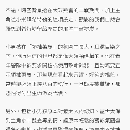
不過，時空背景選在大眾熟習的二戰期間，加上主
角從小崇拜希特勒的這項設定，觀影的我們自然會
聯想到希特勒留給歷史的那些生靈塗炭。
小男孩在「領袖萬歲」的氛圍中長大，耳濡目染之
下，他所相信的世界都是偉大領袖建構的。他在青
年營隊中被要求開槍或使用致命武器，且動輒要宣
示領袖萬歲，那些現在看起來荒謬、好笑的橋段，
當時卻必須正經八百的執行，一旦態度被質疑，那
恐怕得付出生命做為代價。
另外，包括小男孩原本對猶太人的認知、蓋世太保
到主角家中搜查等劇情，讓原本輕鬆的觀影氛圍變
得驚心動魄，也透過電影提醒觀眾，過去的不該被