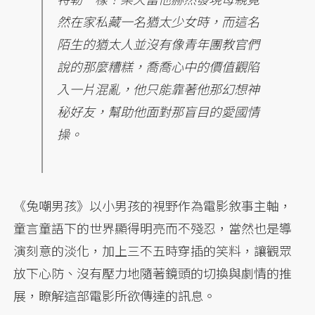
然在家私藏一名猶太少女時，而這名
陌生的猶太人並沒有像青年團教官們
說的那麼糟糕，喬喬心中的價值觀陷
入一片混亂，他只能靠著他那幻想神
秘好友，幫助他面對那盲目的愛國情
操。
《兔嘲男孩》以小男孩的視野作為電影敘事主軸，
童言童語下的世界顯得明亮而不殘忍，當然也是導
演刻意的淡化，加上三不五時穿插的笑料，讓觀眾
放下心防、沒有壓力地隨著鏡頭的切換與劇情的推
展，瞭解這部電影所欲傳達的訊息。