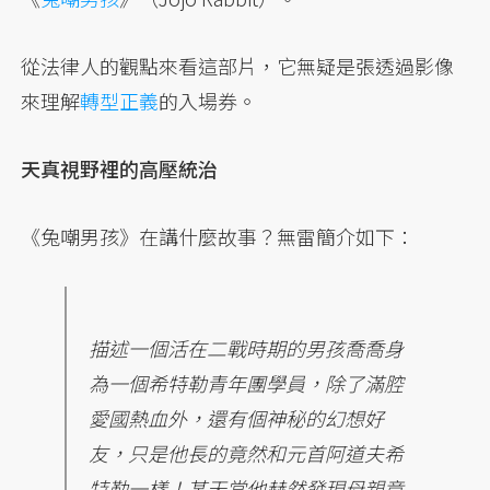
從法律人的觀點來看這部片，它無疑是張透過影像
來理解
轉型正義
的入場券。
天真視野裡的高壓統治
《兔嘲男孩》在講什麼故事？無雷簡介如下：
描述一個活在二戰時期的男孩喬喬身
為一個希特勒青年團學員，除了滿腔
愛國熱血外，還有個神秘的幻想好
友，只是他長的竟然和元首阿道夫希
特勒一樣！某天當他赫然發現母親竟