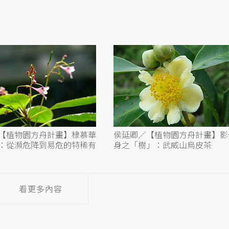
【植物園方舟計畫】棣慕華
侯延卿／【植物園方舟計畫】影
：從瀕危降到易危的特稀有
身之「樹」：武威山烏皮茶
看更多內容