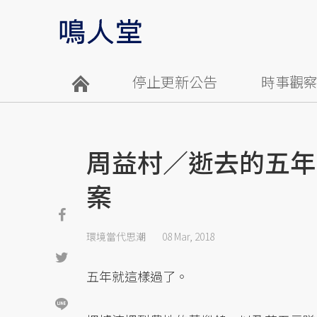
停止更新公告
時事觀
周益村／逝去的五年
案
環境當代思潮
08 Mar, 2018
五年就這樣過了。