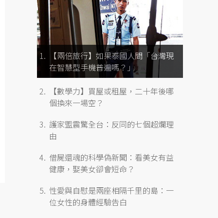
【兩倍旅行】如果泰國人問「台灣現
在智慧型手機普遍嗎？」
【數學力】買屋或租屋，二十年後哪
個換來一場空？
護家盟震驚全台：反同的七個超爛理
由
借屍還魂的科學偽新聞：看美女有益
健康，娶美女卻會短命？
性愛與自慰是兩座相隔千里的島：一
位女性的身體經驗告白