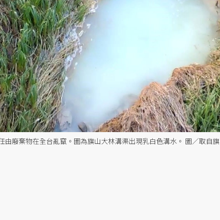
任由廢棄物在全台亂竄。圖為旗山大林溝渠出現乳白色溝水。 圖／取自旗