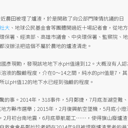
現附近農田被埋了爐渣，於是開啟了向公部門陳情抗議的日
社大
、地球公民基金會等團體開過近十場記者會，從地方
環保署、經濟部、高雄市議會、中央環保署、監察院、地
都沒辦法把這個不屬於農地的爐渣清走。
長魏國彥現勘，發現該地地下水pH值達到12。大概沒有人認
溶液的酸鹼程度，介在0～14之間，純水的pH值是7，其
所以pH值12的地下水已經到強鹼的程度。
的事。2014年，318事件，5月鄭捷，7月底澎湖空難、
底地方縣市選舉；2015年，2月復興航空墜機，5月底小燈
選，2月初台南地震，6月底華航罷工……，使得旗山廢爐渣
救會會長鄭妙珍老師在2014年9月被埋廢爐渣業者的員