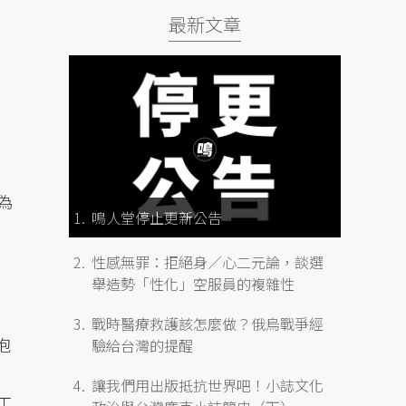
最新文章
為
鳴人堂停止更新公告
性感無罪：拒絕身／心二元論，談選
舉造勢「性化」空服員的複雜性
戰時醫療救護該怎麼做？俄烏戰爭經
泡
驗給台灣的提醒
讓我們用出版抵抗世界吧！小誌文化
工