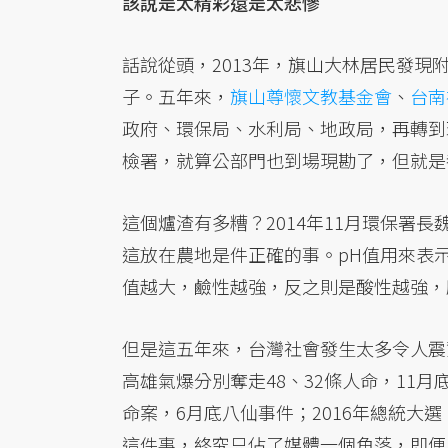
該說是太精彩還是太悲慘
話說從頭，2013年，旗山大林居民發
子。五年來，
旗山尊懷文教基金會
、
台南
政府、環保局、水利局、地政局，再轉到
檢署，就算公部門也到場現勘了，但就是
這個爐渣有多糟？2014年11月環保署
這放在農地是件正確的事。pH值用來表示
值越大，鹼性越強，反之則是酸性越強，
但是這五年來，台灣社會發生太多令人震驚
高雄氣爆分別奪走48、32條人命，11月
命案，6月底八仙事件；2016年總統大
這件事，終究只佔了媒體一個角落，即便自