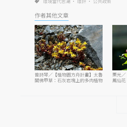
環境當代思潮
環評
公共政策
作者其他文章
曾詩琴／【植物園方舟計畫】太魯
栗光／
閣佛甲草：石灰岩塊上的多肉植物
鳳仙花
植物