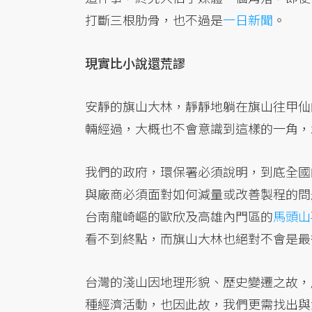
打斷三根肋骨，也不過是
一日新聞
。
現實比小說還荒謬
安靜的旗山大林，靜靜地躺在旗山往甲仙
輛經過，大概也不會意識到這樣的一角，
我們的政府，環保署必須說明，到底全國
與廠商必須面對如何減量或改善製程的問
台南龍崎嶇的歐欣及高雄內門區的
馬頭山
看不到終點，而旗山大林也絕對不會是最
台灣的淺山因地理形貌、歷史變遷之故，
種經濟活動，也因此故，我們更需找出與