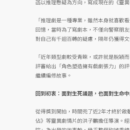
菡以推理懸疑為方向，寫成現在的《靈異
「推理劇是一種專業，雖然本身就喜歡看
回憶，當時為了寫劇本，不僅向警察朋友
對自己有千迴百轉的疑慮，隔年仍獲得文
「近年類型劇較受青睞，或許就是脫穎而
評審給出「角色塑造擁有戲劇張力」的評
繼續編修故事。
回到初衷：面對生死議題，也面對生命中
從得獎到開拍，時間兜了近2年才終於啟
佔》等靈異劇情片的洪子鵬擔任導演。經
院」為出發的故事軸，幾乎整個砍掉重練