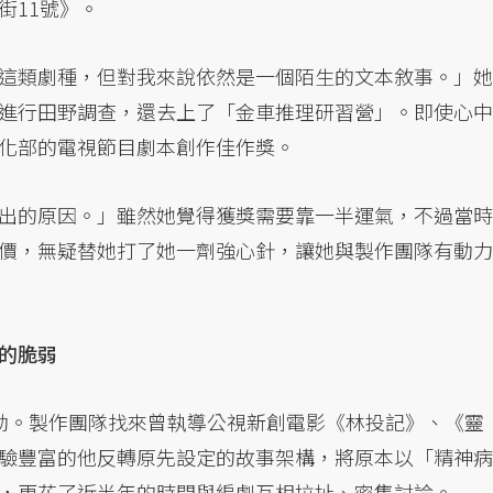
街11號》。
這類劇種，但對我來說依然是一個陌生的文本敘事。」她
進行田野調查，還去上了「金車推理研習營」。即使心中
化部的電視節目劇本創作佳作獎。
出的原因。」雖然她覺得獲獎需要靠一半運氣，不過當時
價，無疑替她打了她一劑強心針，讓她與製作團隊有動力
的脆弱
動。製作團隊找來曾執導公視新創電影《林投記》、《靈
驗豐富的他反轉原先設定的故事架構，將原本以「精神病
，更花了近半年的時間與編劇互相拉扯、密集討論。