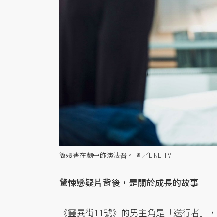
簡嫚書在劇中飾演法醫。 圖／LINE TV
驚悚懸疑片背後，是關於成長的故事
《靈異街11號》的男主角是「送行者」