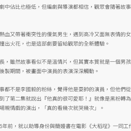
劇中佔比也極低，但編劇與導演都相信，觀眾會隨著故事
熱血又帶著衝突性的傻氣男生，遇到高冷又面無表情的女
撞出火花，也是這部劇要留給觀眾的全新體驗。
長，雖然故事看似不是溫情片，但其實本質就是一個男孩
後製期間，被畫面中演員的表演深深觸動。
事都不是李國毅的粉絲，覺得他是耍帥的演員，但他們從
到了第二集就說出『他真的很可愛耶！』就像是黑粉轉為
場親情戲的演出，「真的看幾次就哭幾次」。
6年前，就以助導身份與簡嫚書在電影《大稻埕》一同工