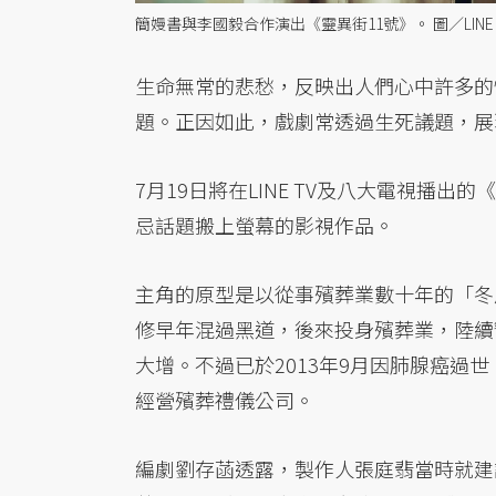
簡嫚書與李國毅合作演出《靈異街11號》。 圖／LINE 
生命無常的悲愁，反映出人們心中許多的
題。正因如此，戲劇常透過生死議題，展
7月19日將在LINE TV及八大電視播出的《
忌話題搬上螢幕的影視作品。
主角的原型是以從事殯葬業數十年的「冬
修早年混過黑道，後來投身殯葬業，陸續幫
大增。不過已於2013年9月因肺腺癌過
經營殯葬禮儀公司。
編劇劉存菡透露，製作人張庭翡當時就建