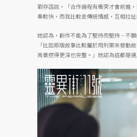
劉存菡說，「合作過程有衝突才會前進，
奏較快，而我比較走傳統情感，互相拉扯
她認為，創作不能為了堅持而堅持、不願
「比如原版故事比較屬於用刑案來發動故
背景挖得更深也完整。」她認為這都是達