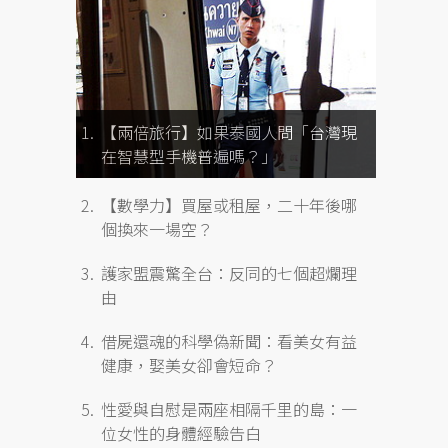
【兩倍旅行】如果泰國人問「台灣現
在智慧型手機普遍嗎？」
【數學力】買屋或租屋，二十年後哪
個換來一場空？
護家盟震驚全台：反同的七個超爛理
由
借屍還魂的科學偽新聞：看美女有益
健康，娶美女卻會短命？
性愛與自慰是兩座相隔千里的島：一
位女性的身體經驗告白