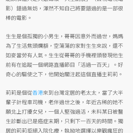
影）錯過無妨，渾然不知自己將要錯過的是一部很
棒的電影。
生生是個孤獨的小男生，哥哥因意外而過世，媽媽
為了生活焦頭爛額，空蕩蕩的家對生生來說，還不
如麥當勞有人氣。生生從哥哥的手機裡頭發現他生
前有在追蹤一個網路直播節目「活過一百天」。好
奇心的驅使之下，他開始關注起這個直播主莉莉。
莉莉是個從
香港
來到台灣定居的老太太，當了大半
輩子計程車司機，老伴過世之後，年近古稀的她不
願北上打擾女兒，一個人堅強過活，未料某日被醫
生診斷出已是癌症末期，只剩下一百天的時間。獨
居的莉莉拒絕入院化療，執拗地選擇以樂觀瘋狂的