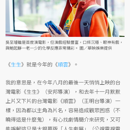
吳至璿雖是首度演電影，但演戲經驗豐富，口條沉穩、眼神有戲，
與鮑起靜一老一少的化學反應非常精彩。 圖／華映娛樂提供
《
生生
》就是今年的《
順雲
》。
我的意思是，在今年八月的最後一天悄悄上映的台
灣電影《生生》（安邦導演），和去年十一月默默
上片又下片的台灣電影《順雲》（王明台導演）一
樣，因為都以主角為片名，容易造成觀眾困惑（不
曉得這是什麼鬼），有心找劇情簡介來研究，又可
能誤解這只是大銀幕版「人生劇展」（公視電視電