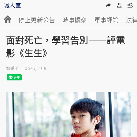
停止更新公告
時事觀察
軍事評論
法
面對死亡，學習告別——評電
影《生生》
鄭秉泓
10 Sep, 2018