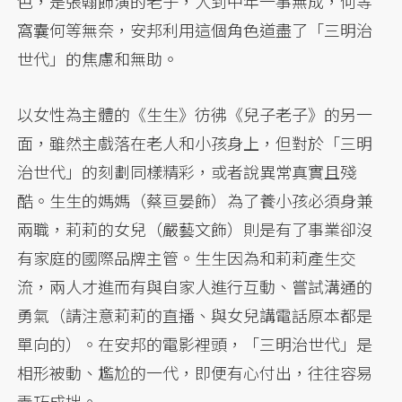
色，是張翰飾演的老子，人到中年一事無成，何等
窩囊何等無奈，安邦利用這個角色道盡了「三明治
世代」的焦慮和無助。
以女性為主體的《生生》彷彿《兒子老子》的另一
面，雖然主戲落在老人和小孩身上，但對於「三明
治世代」的刻劃同樣精彩，或者說異常真實且殘
酷。生生的媽媽（蔡亘晏飾）為了養小孩必須身兼
兩職，莉莉的女兒（嚴藝文飾）則是有了事業卻沒
有家庭的國際品牌主管。生生因為和莉莉產生交
流，兩人才進而有與自家人進行互動、嘗試溝通的
勇氣（請注意莉莉的直播、與女兒講電話原本都是
單向的）。在安邦的電影裡頭，「三明治世代」是
相形被動、尷尬的一代，即便有心付出，往往容易
弄巧成拙。