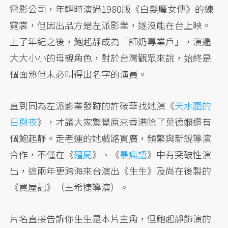
電影公司，年輕時演過1980版《白髮魔女傳》的練
霓裳，但因出品方是左派影業，遂沒能在台上映。
上了年紀之後，鮑起靜成為「師奶專業戶」，演遍
大大小小的母親角色，對於台灣觀眾來說，始終是
個面熟但未必叫得出名字的演員。
直到同為左派影業發跡的許鞍華找她演《
天水圍的
日與夜
》，才讓大家驚覺原來香港除了葉德嫻還有
個鮑起靜。走老運的她戲路寬廣，頻繁與新銳導演
合作，不僅在《
殭屍
》、《
暴瘋語
》中有突破性演
出，這兩年更跨海來台演出《生生》及尚在後製的
《買屋記》（王希捷導演）。
片名直接告訴你生生是本片主角，但鮑起靜飾演的