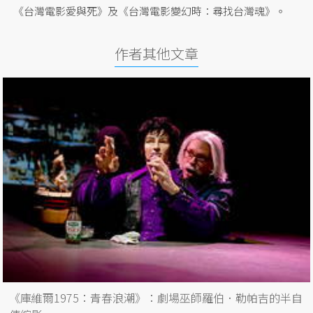
《台灣電影愛與死》及《台灣電影變幻時：尋找台灣魂》。
作者其他文章
《庫維爾1975：青春浪潮》：劇場巫師羅伯．勒帕吉的半自