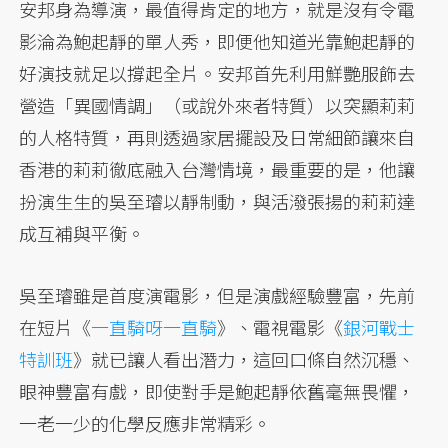
安邦身為導演，最值得肯定的地方，就是沒有令電
影淪為鮑起靜的單人秀，即便他知道光靠鮑起靜的
好演技就足以撐起全片。安邦首先利用鮮艷服飾去
營造「異國情調」（或說外來者特質）以突顯莉莉
的人格特質，再則透過家居擺設及日常細節讓來自
香港的莉莉徹底融入台灣情境，最重要的是，他讓
扮演生生的吳至璿以靜制動，與活潑張揚的莉莉達
成互補與平衡。
吳至璿雖是首度演電影，但是演戲經驗豐富，先前
在短片《
一直騎呀一直騎
》、電視電影《
銀河戰士
特訓班
》就已讓人看出潛力，這回口條自然沉穩、
眼神豐富有戲，即使對手是鮑起靜依舊毫無畏懼，
一老一少的化學反應非常精彩。