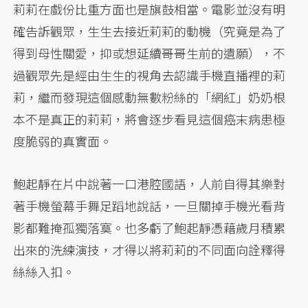
莉莉在戲份比重方面也是旗鼓相當。電影並沒有明
確告訴觀眾，生生去接近莉莉的動機（究竟是為了
得到母性關愛，抑或想延續哥哥生前的遺願），不
過觀眾先是經由生生的視角去認識手機直播裡的莉
莉，繼而發現這個感動無數粉絲的「網紅」奶奶根
本不是真正的莉莉，將會逐步看見這個癌末病患極
度脆弱的真實面。
鮑起靜在片中說著一口港腔國語，人前自得其樂對
著手機螢幕手舞足蹈地說話，一旦關掉手機光看背
影都難掩孤獨落寞。也多虧了鮑起靜憑藉歲月積累
出來的洗練演技，才得以將莉莉的不同面向詮釋得
絲絲入扣。