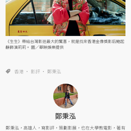
《生生》帶給台灣影迷最大的驚喜，就是找來香港金像獎影后鮑起
靜飾演莉莉。 圖／華映娛樂提供
香港
影評
鄭秉泓
鄭秉泓
鄭秉泓，高雄人，寫影評，策劃影展，也在大學教電影，著有