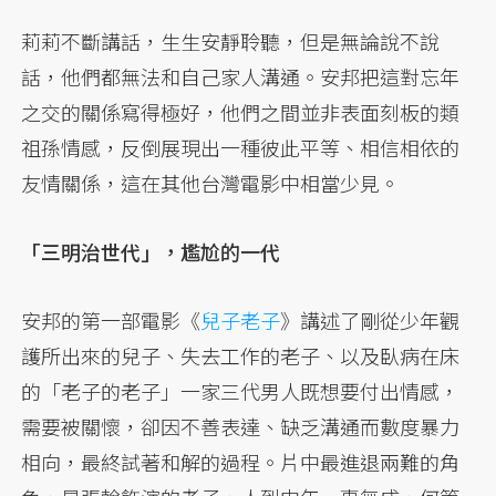
莉莉不斷講話，生生安靜聆聽，但是無論說不說
話，他們都無法和自己家人溝通。安邦把這對忘年
之交的關係寫得極好，他們之間並非表面刻板的類
祖孫情感，反倒展現出一種彼此平等、相信相依的
友情關係，這在其他台灣電影中相當少見。
「三明治世代」，尷尬的一代
安邦的第一部電影《
兒子老子
》講述了剛從少年觀
護所出來的兒子、失去工作的老子、以及臥病在床
的「老子的老子」一家三代男人既想要付出情感，
需要被關懷，卻因不善表達、缺乏溝通而數度暴力
相向，最終試著和解的過程。片中最進退兩難的角