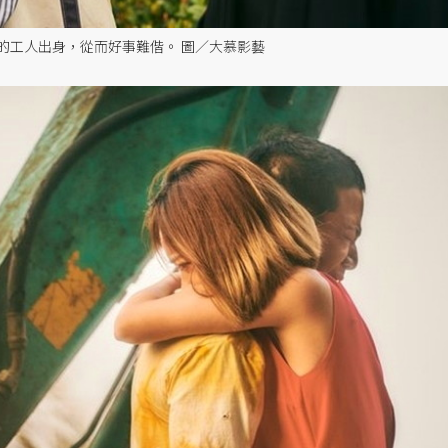
的工人出身，從而好事難偕。 圖／大慕影藝