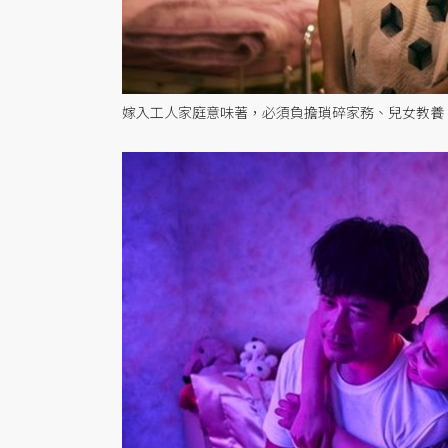
嫁入工人家庭意味著，必須負擔瑣碎家務、兒女教養