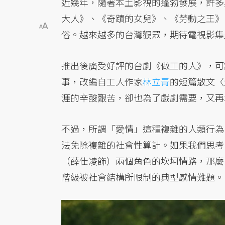
近幾年，隨著本土影視的蓬勃發展，許多
大人》、《奇蹟的女兒》、《勞動之王》
俗。越來越多的台灣觀眾，期待電視影集
推出後廣受好評的台劇《做工的人》，可
事，改編自工人作家
林立青
的短篇散文〈
涯的辛酸艱苦，卻也為了戲劇需要，又再
不過，所謂「愛情」這種複雜的人類行為
法免除複雜的社會性算計。如果我們思考
（薛仕凌飾）兩個角色的坎坷情路，那麼
階級被社會結構所限制的典型感情難題。