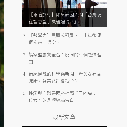
【兩倍旅行】如果泰國人問「台灣現
在智慧型手機普遍嗎？」
【數學力】買屋或租屋，二十年後哪
個換來一場空？
護家盟震驚全台：反同的七個超爛理
由
借屍還魂的科學偽新聞：看美女有益
健康，娶美女卻會短命？
性愛與自慰是兩座相隔千里的島：一
位女性的身體經驗告白
最新文章