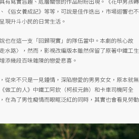
具有寫實旨趣、底層關懷的作品紛紛出現。《花甲男孩轉
、《俗女養成記》等等，可說是佳作迭出，市場迴響也不
呈現升斗小民的日常生活。
說也在這一支「回歸現實」的隊伍當中。本劇的核心故
走水路〉，然而，影視改編版本雖然保留了原著中鐵工生
增添幾段百味雜陳的戀愛悲喜。
，從來不只是一見鍾情，深陷戀愛的男男女女，原本就無
《做工的人》中鐵工阿欽（柯叔元飾）和卡車司機阿全
，在為了男性癡情而眼眶泛紅的同時，其實也會看見勞動