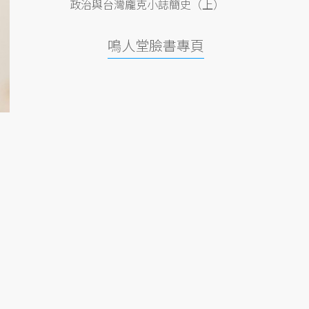
政治與台灣龐克小誌簡史（上）
鳴人堂臉書專頁