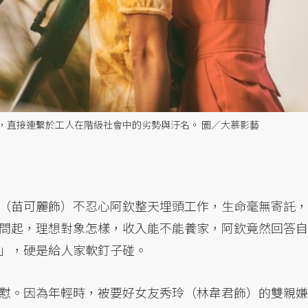
，直接連繫於工人在階級社會中的劣勢與汙名。 圖／大慕影藝
（苗可麗飾）不忍心阿欽整天埋頭工作，生命毫無寄託，
問起，理想對象怎樣，收入能不能養家，阿欽竟然回答自
」，硬是給人家軟釘子碰。
懟。因為年輕時，被要好女友秀玲（林韋君飾）的雙親嫌