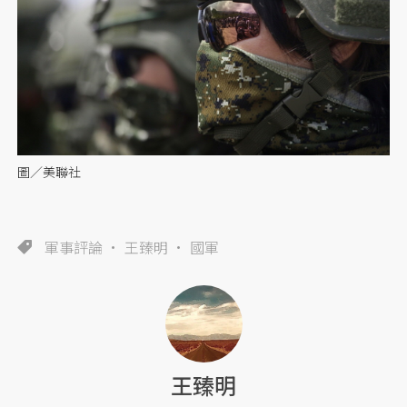
圖／美聯社
軍事評論
王臻明
國軍
王臻明