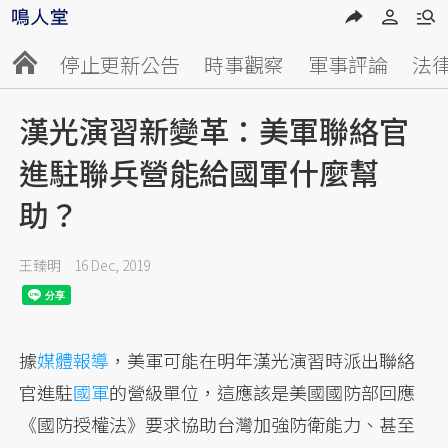
停止更新公告
時事觀察
軍事評論
法
漢光演習新變革：美軍聯絡官
進駐聯兵營能給國軍什麼幫
助？
王臻明
16 Dec, 2019
據
媒體報導
，美軍可能在明年漢光演習時派出聯絡
官進駐
國軍
的營級單位，這應該是美國國防部回應
《國防授權法》要求協助台灣加強防衛能力、甚至