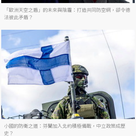
「歐洲天空之盾」的未來與陰霾：打造共同防空網，卻令德
法彼此矛盾？
小國的防衛之道：芬蘭加入北約積極備戰，中立政策成歷
史？