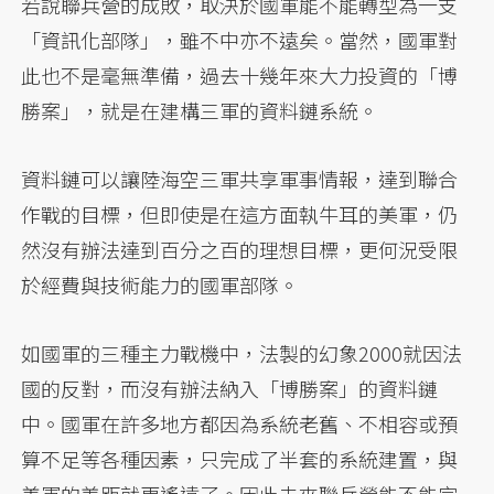
若說聯兵營的成敗，取決於國軍能不能轉型為一支
「資訊化部隊」，雖不中亦不遠矣。當然，國軍對
此也不是毫無準備，過去十幾年來大力投資的「博
勝案」，就是在建構三軍的資料鏈系統。
資料鏈可以讓陸海空三軍共享軍事情報，達到聯合
作戰的目標，但即使是在這方面執牛耳的美軍，仍
然沒有辦法達到百分之百的理想目標，更何況受限
於經費與技術能力的國軍部隊。
如國軍的三種主力戰機中，法製的幻象2000就因法
國的反對，而沒有辦法納入「博勝案」的資料鏈
中。國軍在許多地方都因為系統老舊、不相容或預
算不足等各種因素，只完成了半套的系統建置，與
美軍的差距就更遙遠了。因此未來聯兵營能不能完