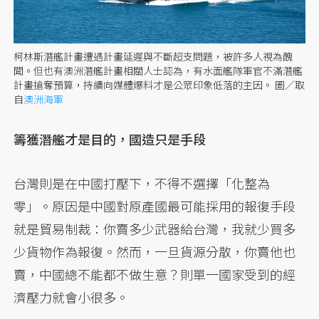
柯林斯潛艦計畫遭遇計畫延遲與不斷超支問題，被許多人視為醜
聞。但也有澳洲潛艦計畫相關人士認為，有水面艦隊軍官不滿潛艦
計畫搶奪預算，持續向媒體爆料才是公眾印象低落的主因。
圖／取
自
澳洲海軍
籌獲潛艦才是目的，國造只是手段
台灣則是在中國打壓下，不得不選擇「化整為
零」。原因是中國對原產國最可能採用的報復手段
就是貿易制裁：你賣多少武器給台灣，我就少買多
少貨物作為報復。然而，一旦貨源分散，你賣他也
賣，中國總不能都不做生意？則單一國家受到的經
濟壓力就會小很多。