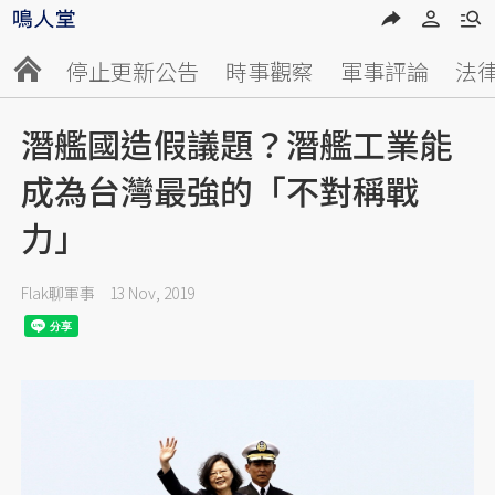
停止更新公告
時事觀察
軍事評論
法
潛艦國造假議題？潛艦工業能
成為台灣最強的「不對稱戰
力」
Flak聊軍事
13 Nov, 2019