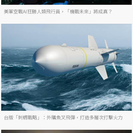
美軍空戰AI狂勝人類飛行員，「機戰未來」將成真？
台版「刺蝟戰略」：外購魚叉飛彈，打造多層次打擊火力