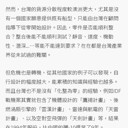
然而，台灣的貨源分散程度較澳洲更大，尤其是沒
有一個國家願意提供既有船型，只能由台灣在顧問
指導下從零開始設計。因此，零件是否能順利整
合？整合後能不能順利測試？靜音、速度、機動
性、潛深...…等能不能達到要求？在在都是台灣產業
界從未試過的難關。
但危機也是轉機，從其他國家的例子可以發現，自
行設計的幅度越大，能累積的知識與經驗也越多。
而且台灣也不是沒有「化整為零」的經驗，例如IDF
戰機案其實就包含了機體設計的「鷹揚計畫」、後
燃渦扇引擎的「雲漢計畫」、雷達與航電的「天雷
計畫」、以及空對空飛彈的「天劍計畫」等，結果
在1994年服役，比中國的殲-10還早了9年。