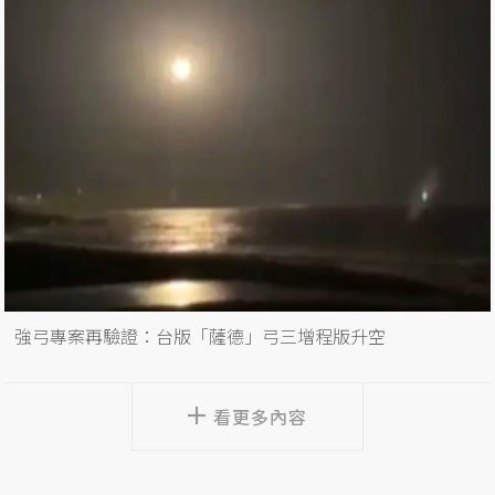
強弓專案再驗證：台版「薩德」弓三增程版升空
看更多內容