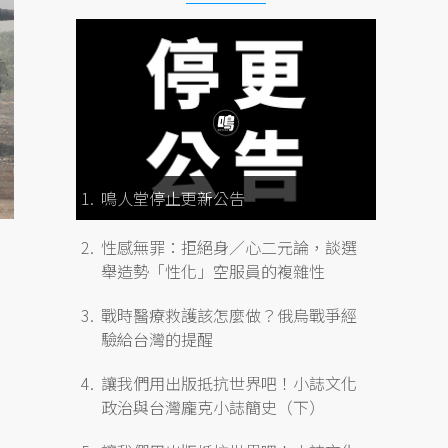
鳴人堂停止更新公告
性感無罪：拒絕身／心二元論，談選
舉造勢「性化」空服員的複雜性
戰時醫療救護該怎麼做？俄烏戰爭經
驗給台灣的提醒
讓我們用出版抵抗世界吧！小誌文化
政治與台灣龐克小誌簡史（下）