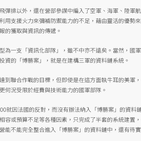
飛彈排以外，還在營部參謀中編入了空軍、海軍、陸軍航
利用支援火力來彌補防禦能力的不足，藉由靈活的優勢來
報的獲取與資訊的傳遞。
型為一支「資訊化部隊」，雖不中亦不遠矣。當然，國軍
投資的「博勝案」，就是在建構三軍的資料鏈系統。
達到聯合作戰的目標，但即使是在這方面執牛耳的美軍，
更何況受限於經費與技術能力的國軍部隊。
000就因法國的反對，而沒有辦法納入「博勝案」的資料
相容或預算不足等各種因素，只完成了半套的系統建置，
營能不能完全整合進入「博勝案」的資料鏈中，還有待實