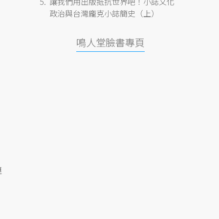
讓我們用出版抵抗世界吧！小誌文化
政治與台灣龐克小誌簡史（上）
鳴人堂臉書專頁
鏈