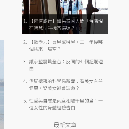
【兩倍旅行】如果泰國人問「台灣現
在智慧型手機普遍嗎？」
【數學力】買屋或租屋，二十年後哪
個換來一場空？
護家盟震驚全台：反同的七個超爛理
由
借屍還魂的科學偽新聞：看美女有益
健康，娶美女卻會短命？
性愛與自慰是兩座相隔千里的島：一
位女性的身體經驗告白
最新文章