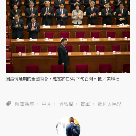
因疫情延期的全國兩會，確定將在5月下旬召開。 圖／美聯社
時事觀察
中國
隱私權
賀軍
數位人民幣