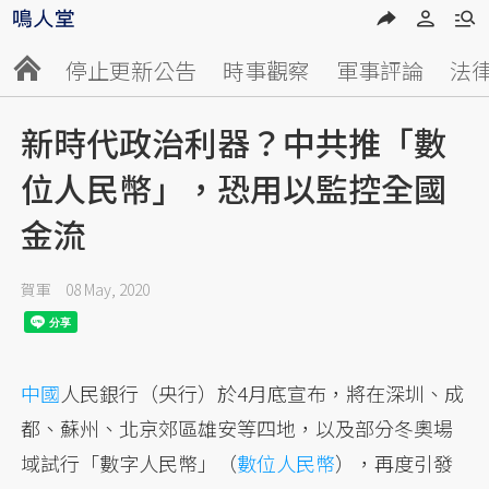
停止更新公告
時事觀察
軍事評論
法
新時代政治利器？中共推「數
位人民幣」，恐用以監控全國
金流
賀軍
08 May, 2020
中國
人民銀行（央行）於4月底宣布，將在深圳、成
都、蘇州、北京郊區雄安等四地，以及部分冬奧場
域試行「數字人民幣」（
數位人民幣
），再度引發