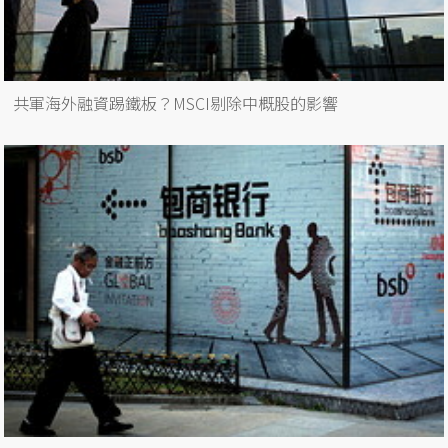
共軍海外融資踢鐵板？MSCI剔除中概股的影響