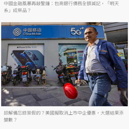
中國金融風暴再敲警鐘：包商銀行債務全額減記，「明天
系」成祭品？
諒解備忘錄簽假的？美國擬取消上市中企優惠，大選結果添
變數？