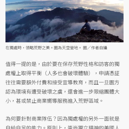
在獨處時，領略荒野之美。圖為天空營地。 圖／作者自攝
值得一提的是，由於要在保存荒野性格和訪客的獨
處權上取得平衡（人多也會破壞體驗），申請憑証
往往需要額外付費和接受宣導教育，而且一旦園方
認為環境有遭受破壞之虞，還會進一步限縮團體大
小，甚或禁止商業嚮導服務進入荒野區域。
為何要針對商業隊伍？因為獨處權的另外一面就是
自給自足的能力。原則上，崇尚獨立精神的美國人