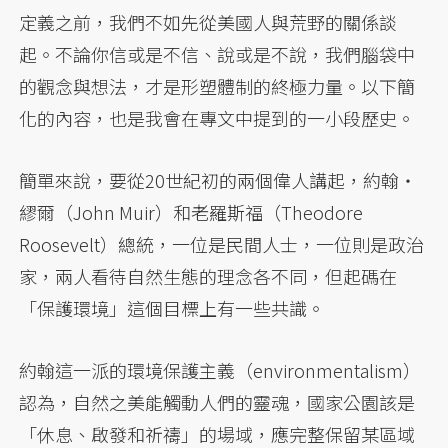
定義之前，我們不如先從美國人與荒野的關係談
起。不論你信或是不信、說或是不說，我們腦袋中
的觀念與想法，才是形塑體制的終極力量。以下簡
化的內容，也是我會在專文中提到的一小段歷史。
簡單來說，要從20世紀初的兩個偉人講起，約翰・
繆爾（John Muir）和老羅斯福（Theodore
Roosevelt）總統，一位是民間人士，一位則是政治
家，兩人看待自然生態的理念各不同，但起碼在
「保護環境」這個目標上有一些共識。
約翰這一派的環境保護主義（environmentalism）
認為，自然之美能觸動人們的靈魂，國家公園該是
「休息、啟發和祈禱」的場域，應完整保留某區域