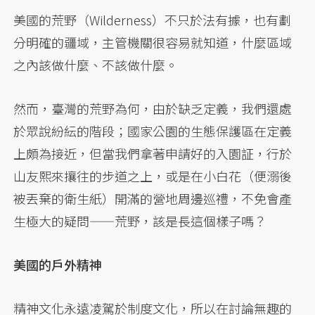
美國的荒野（Wilderness）不只於法有據，也有劃
分明確的疆域，主管機關很容易就知道，什麼區域
之內該做什麼、不該做什麼。
然而，臺灣的荒野為何，由於缺乏定義，我們還處
於眾說紛紜的階段；國家公園的生態保護區在定義
上頗為接近，但當我們拿著申請好的入園証，行於
山友熙來攘往的步道之上，或是在小白花（便溺後
被丟棄的衛生紙）開滿的營地周邊巡禮，不免會產
生極大的疑問——荒野，該是長這個樣子嗎？
美國的戶外精神
精神文化永遠凌駕於制度文化，所以在討論無趣的