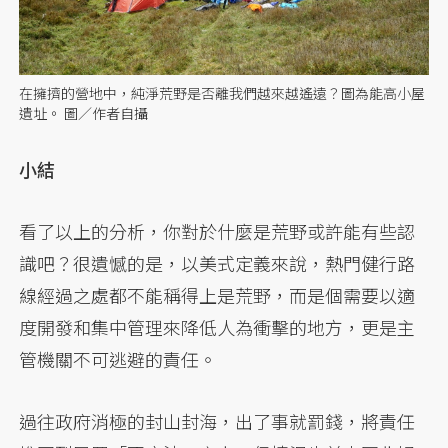
在擁擠的營地中，純淨荒野是否離我們越來越遙遠？圖為能高小屋
遺址。 圖／作者自攝
小結
看了以上的分析，你對於什麼是荒野或許能有些認
識吧？很遺憾的是，以美式定義來說，熱門健行路
線經過之處都不能稱得上是荒野，而是個需要以適
度開發和集中管理來降低人為衝擊的地方，更是主
管機關不可逃避的責任。
過往政府消極的封山封海，出了事就罰錢，將責任