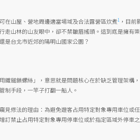
1
可在
山屋、營地周邊適當場域及合法露營區炊煮
，目前
行走山林的山友眼中，卻不禁皺眉搖頭。這到底是擁有崇
還是台北市近郊的陽明山國家公園？
用鐵鎚鎖螺絲」，意思就是問題核心在於缺乏管理架構，
管制手段，一竿子打翻一船人。
窺見修法的理由：為避免遊客占用特定對象專用車位或任
增訂禁止占用特定對象專用停車位或於指定區域外停車之