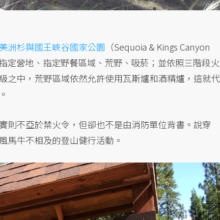
美洲杉與國王峽谷國家公園
（Sequoia & Kings Canyon
為四種：指定營地、指定野餐區域、荒野、吸菸；並依照三階段火
級之中，荒野區域依然允許使用瓦斯爐和酒精爐，這就代
。
實則不亞於禁火令，但卻也不是由消防單位背書。說穿
風馬牛不相及的登山健行活動。