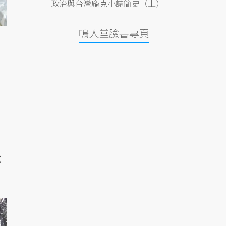
政治與台灣龐克小誌簡史（上）
鳴人堂臉書專頁
或
。