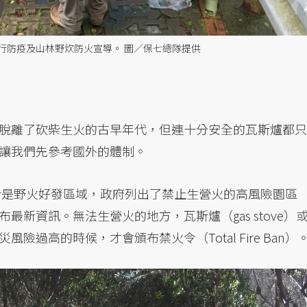
行防疫及山林野炊防火宣導。 圖／保七總隊提供
脫離了砍柴生火的古早年代，但連十分安全的瓦斯爐都只
讓我們先參考國外的體制。
，由於是野火好發區域，政府列出了禁止生營火的高風險園區
新資訊。無法生營火的地方，瓦斯爐（gas stove）
過高的時候，才會頒布禁火令（Total Fire Ban）