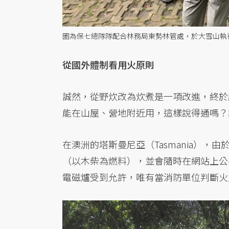
圖為保七總隊隊配合林務局東勢林管處，於大雪山執
從國外體制看用火原則
誠然，從野炊改為炊煮是一項改進，終於
能在山屋、營地附近用，這樣說得通嗎？
在澳洲的塔斯曼尼亞（Tasmania）
（以木柴為燃料），並會隨時在網站上公布最
電磁爐受到允許，唯有當消防單位判斷火災風險