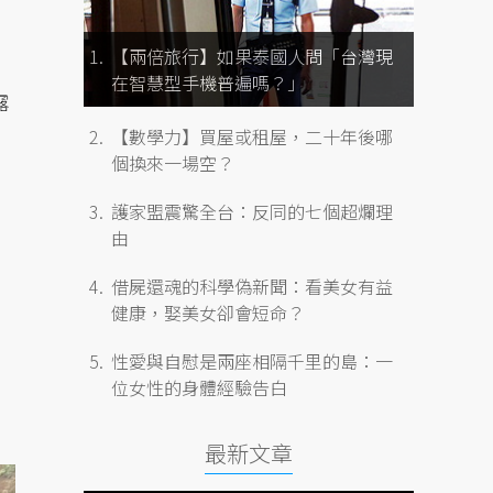
【兩倍旅行】如果泰國人問「台灣現
在智慧型手機普遍嗎？」
露
【數學力】買屋或租屋，二十年後哪
個換來一場空？
的
護家盟震驚全台：反同的七個超爛理
由
借屍還魂的科學偽新聞：看美女有益
健康，娶美女卻會短命？
性愛與自慰是兩座相隔千里的島：一
位女性的身體經驗告白
最新文章