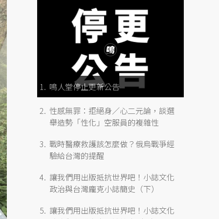
鳴人堂停止更新公告
性感無罪：拒絕身／心二元論，談選
舉造勢「性化」空服員的複雜性
戰時醫療救護該怎麼做？俄烏戰爭經
驗給台灣的提醒
讓我們用出版抵抗世界吧！小誌文化
政治與台灣龐克小誌簡史（下）
讓我們用出版抵抗世界吧！小誌文化