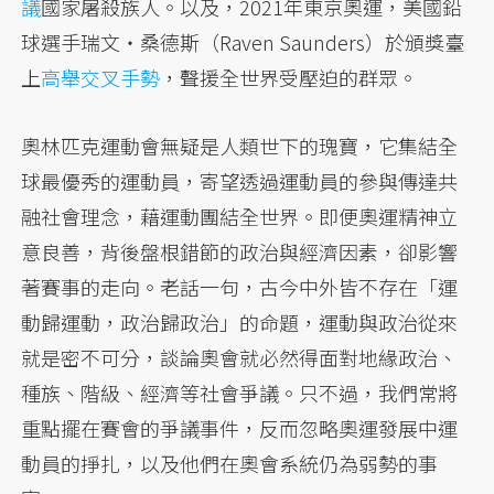
議
國家屠殺族人。以及，2021年東京奧運，美國鉛
球選手瑞文・桑德斯（Raven Saunders）於頒獎臺
上
高舉交叉手勢
，聲援全世界受壓迫的群眾。
奧林匹克運動會無疑是人類世下的瑰寶，它集結全
球最優秀的運動員，寄望透過運動員的參與傳達共
融社會理念，藉運動團結全世界。即便奧運精神立
意良善，背後盤根錯節的政治與經濟因素，卻影響
著賽事的走向。老話一句，古今中外皆不存在「運
動歸運動，政治歸政治」的命題，運動與政治從來
就是密不可分，談論奧會就必然得面對地緣政治、
種族、階級、經濟等社會爭議。只不過，我們常將
重點擺在賽會的爭議事件，反而忽略奧運發展中運
動員的掙扎，以及他們在奧會系統仍為弱勢的事