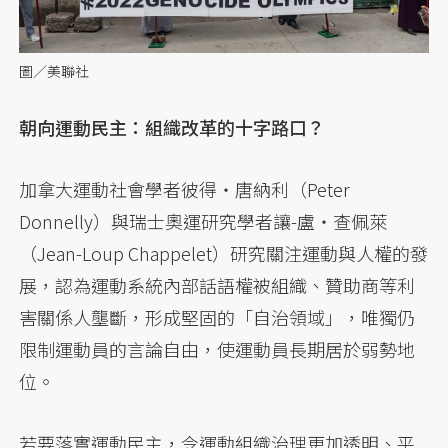
圖／美聯社
朝向運動民主：組織改革的十字路口？
加拿大運動社會學者彼得・唐納利（Peter
Donnelly）與瑞士奧運研究學者讓-盧・查佩萊
（Jean-Loup Chappelet）研究關注運動與人權的發
展，認為運動系統內部話語權被組織、贊助商等利
害關係人壟斷，形成堅固的「自治領域」，唯獨仍
限制運動員的言論自由，使運動員長期居於弱勢地
位。
若要落實運動民主，令運動組織治理更加透明、平