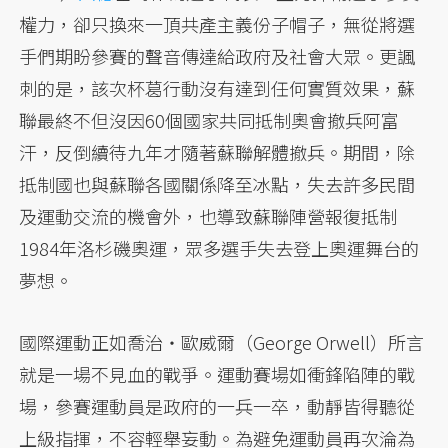
權力，卻只換來一頂共產主義份子帽子，無從將選
手們期盼參賽的聲音傳達給政府及社會大眾。更諷
刺的是，該次杯葛行動沒有達到任何實質效果，蘇
聯最終不但沒因60個國家共同抵制奧會撤兵阿富
汗，反倒續待九年才隨著蘇聯解體撤兵。期間，除
抵制國也與蘇聯各國關係降至冰點，失去許多民間
及運動交流的機會外，也導致蘇聯陣營報復抵制
1984年洛杉磯奧運，眾多選手失去登上奧運舞台的
夢想。
國際運動正如喬治・歐威爾（George Orwell）所言
就是一場不見血的戰爭。運動賽場如衝鋒陷陣的戰
場，參賽運動員是政府的一兵一卒，動靜皆得聽從
上級指揮，不容輕舉妄動。為避免運動員再次淪為