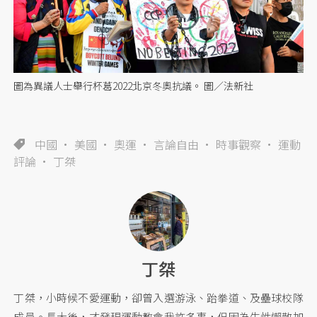
圖為異議人士舉行杯葛2022北京冬奧抗議。 圖／法新社
中國
美國
奧運
言論自由
時事觀察
運動
評論
丁桀
丁桀
丁桀，小時候不愛運動，卻曾入選游泳、跆拳道、及壘球校隊
成員。長大後，才發現運動教會我許多事，但因為生性懶散加