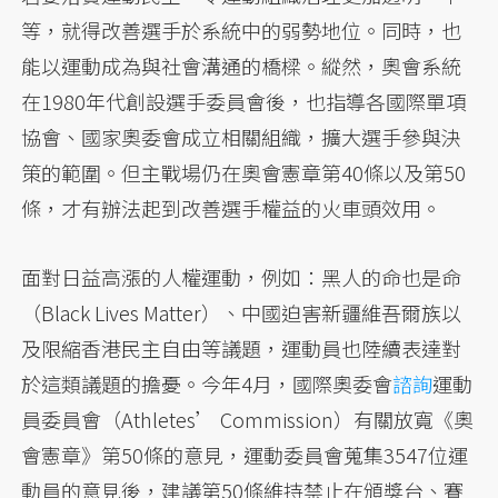
等，就得改善選手於系統中的弱勢地位。同時，也
能以運動成為與社會溝通的橋樑。縱然，奧會系統
在1980年代創設選手委員會後，也指導各國際單項
協會、國家奧委會成立相關組織，擴大選手參與決
策的範圍。但主戰場仍在奧會憲章第40條以及第50
條，才有辦法起到改善選手權益的火車頭效用。
面對日益高漲的人權運動，例如：黑人的命也是命
（Black Lives Matter）、中國迫害新疆維吾爾族以
及限縮香港民主自由等議題，運動員也陸續表達對
於這類議題的擔憂。今年4月，國際奧委會
諮詢
運動
員委員會（Athletes’ Commission）有關放寬《奧
會憲章》第50條的意見，運動委員會蒐集3547位運
動員的意見後，建議第50條維持禁止在頒獎台、賽