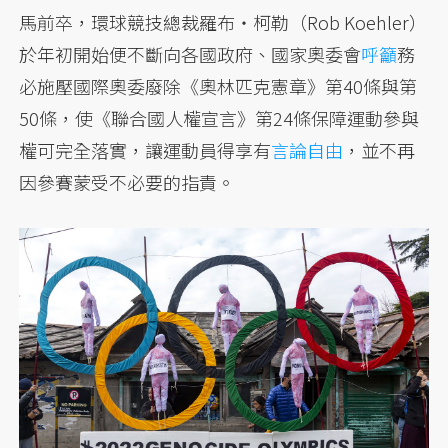
馬前卒，環球競技總裁羅布・柯勒（Rob Koehler）
於年初開始便不斷向各國政府、國家奧委會
呼籲
務
必施壓國際奧委廢除《奧林匹克憲章》第40條與第
50條，使《聯合國人權宣言》第24條保障運動參與
權可完全落實，讓運動員得享有
言論自由
，並不再
因參賽蒙受不必要的指責。