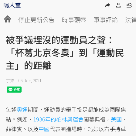
停止更新公告
時事觀察
軍事評論
法
被爭議埋沒的運動員之聲：
「杯葛北京冬奧」到「運動民
主」的距離
丁桀
06 Dec, 2021
每逢
奧運
期間，運動員的舉手投足都能成為國際焦
點。例如，
1936年的柏林奧運會
開幕典禮，
美國
、
菲律賓、以及
中國
代表團進場時，巧妙以右手持草