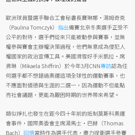
歐洲球員暨選手聯合工會秘書長寶琳娜・湯姆奇克
（Paulina Tomczyk）
指出
備賽北京冬奧選手正受不
公平的對待，選手們從來只能被動參與賽事，並無
權參與賽會主辦權決策過程，他們無意成為侵犯人
權國家的政治宣傳工具。美國滑雪好手米凱拉・席
弗琳（Mikaela Shiffrin）於今年3月CNN
專訪
認為任
何選手都不想錯過奧運這項全球性的運動賽事，也
不應面對道德與生涯的二選一，因為運動不但能點
亮社會議題，更能為艱困時期的世界帶來希望。
類似掙扎也發生在距今四十年前的抵制莫斯科奧運
會事件，國際奧委會主席湯馬士・巴赫（Thomas
Bach）
回憶
當時作為選手代表，盡力捍衛選手參賽