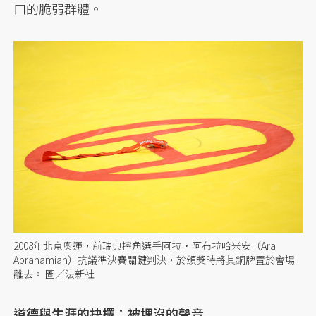
口的脆弱群體。
2008年北京奧運，前瑞典摔角選手阿拉·阿布拉哈米安（Ara
Abrahamian）抗議準決賽關鍵判決，於頒獎時將其銅牌置於會場
離去。 圖／法新社
道德與生涯的抉擇：被埋沒的聲音