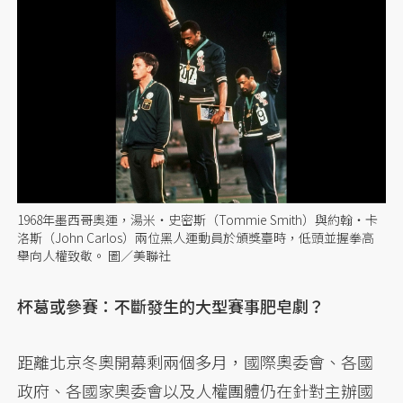
1968年墨西哥奧運，湯米・史密斯（Tommie Smith）與約翰・卡
洛斯（John Carlos）兩位黑人運動員於頒獎臺時，低頭並握拳高
舉向人權致敬。 圖／美聯社
杯葛或參賽：不斷發生的大型賽事肥皂劇？
距離北京冬奧開幕剩兩個多月，國際奧委會、各國
政府、各國家奧委會以及人權團體仍在針對主辦國