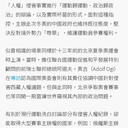
「人權」侵害事實進行「運動歸運動、政治歸政
治」的辯論，以及實際杯葛的形式。面對這種指
控，主辦此次冬奧的中國政府也維持既往態度，堅
決反對境外勢力「辱華」，維護運動員參賽權利。
似曾相識的場景同樣於十三年前的北京夏季奧運會
時上演。當時，擔任聯合國運動促進和平發展特別
顧問的前瑞士聯邦總統阿道夫・奧吉（Adolf Ogi）
在
專訪
認為國際奧委會則有其責任協調中國針對侵
害西藏人權議題，但與此同時，北京爭取奧會賽事
也等同開一扇窗讓世界窺視其內部的政治問題。
有別於現行運動洗白討論部分有侵害人權紀錄，卻
能取得大型賽事主辦權的國家，例如：俄羅斯主辦