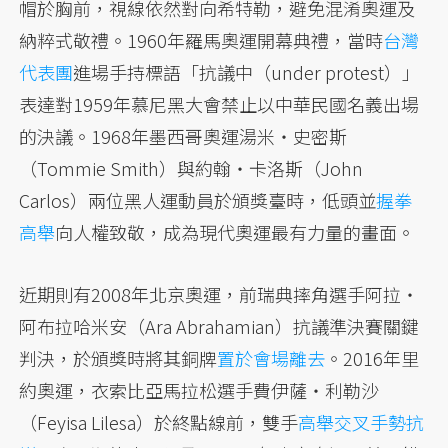
帽於胸前，視線依然對向希特勒，避免混淆奧運及
納粹式敬禮。1960年羅馬奧運開幕典禮，當時
台灣
代表團
進場手持標語「抗議中（under protest）」
表達對1959年慕尼黑大會禁止以中華民國名義出場
的決議。1968年墨西哥奧運湯米・史密斯
（Tommie Smith）與約翰・卡洛斯（John
Carlos）兩位黑人運動員於頒獎臺時，低頭並
握拳
高舉
向人權致敬，成為現代奧運最有力量的畫面。
近期則有2008年北京奧運，前瑞典摔角選手阿拉・
阿布拉哈米安（Ara Abrahamian）抗議準決賽關鍵
判決，於頒獎時將其銅牌
置於會場離去
。2016年里
約奧運，衣索比亞馬拉松選手費伊薩・利勒沙
（Feyisa Lilesa）於終點線前，雙手
高舉交叉手勢抗