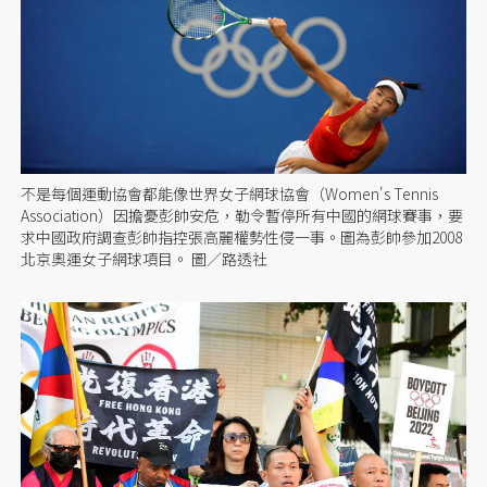
不是每個運動協會都能像世界女子網球協會（Women's Tennis
Association）因擔憂彭帥安危，勒令暫停所有中國的網球賽事，要
求中國政府調查彭帥指控張高麗權勢性侵一事。圖為彭帥參加2008
北京奧運女子網球項目。 圖／路透社