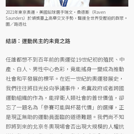
2021年東京奧運，美國鉛球選手瑞文・桑德斯（Raven
Saunders）於頒獎臺上高舉交叉手勢，聲援全世界受壓迫的群眾。
圖／路透社
結語：運動民主的未竟之路
任誰都想不到百年前的奧運從19世紀初的殖民、中
產、白人、男性中心色彩，竟能搖身一變成為推動
社會和平發展的標竿。在近一世紀的奧運發展史，
我們往往將目光投向爭議事件，希冀政府或者跨國
運動組織的作為，能捍衛人類社會的普世價值，卻
忘了一題名為「參賽可能與杯葛代價」的選擇，正
是現正無助的運動員面臨的道德難題。我們尚不知
即將到來的北京冬奧現場會否出現大規模的人權抗