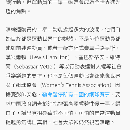
議行動，但運動員的一舉一動定會成為全世界鎂光
燈的焦點。
無論運動員的一舉一動能掀起多大的波瀾，他們自
始自終都是運動世界中的群體，不是每位運動員都
能如前述運動員、或者一級方程式賽車手路易斯・
漢米爾頓（Lewis Hamilton）、塞巴斯蒂安・維特
爾（Sebastian Vettel）等以行動表達對人權等社會
爭議議題的支持，也不是每個運動協會都能像世界
女子網球協會（Women's Tennis Association）因
擔憂彭帥安危，
勒令暫停所有中國的網球賽事
，要
求中國政府調查彭帥指控張高麗權勢性侵一事。講
白了，講出真相辱華並不可怕，可怕的是當運動員
提起勇氣講出真相，社會大眾卻仍然視若無睹。