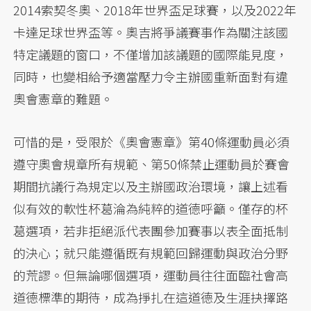
2014索契冬奧、2018年世界盃足球賽，以及2022年
卡達足球世界盃等。奧吉將爭議賽事作為關注該國
特定議題的窗口，不僅增加該議題的國際能見度，
同時，也變相給予適當壓力令主辦國重新面對有違
奧會憲章的難題。
可惜的是，受限於《奧會憲章》第40條運動員必須
遵守奧會規章所有規範、第50條禁止運動員於賽會
期間抗議行為規定以及主辦國政治環境，讓上述看
似有效的軟性杯葛淪為純粹的道德呼籲。僅存的杯
葛選項，若非拒絕派代表團參加賽事以表全面抵制
的決心；就只能遵循既有規範回歸運動與政治分野
的荒謬。但無論哪個選項，運動員往往面臨社會高
道德標準的期待，成為掙扎在這道德及生涯抉擇路