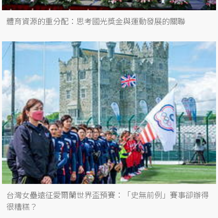
體育資源的重分配：思考國光獎金與運動發展的關聯
台灣女壘遠征愛爾蘭世界盃預賽：「史無前例」賽事卻辦得
很糟糕？