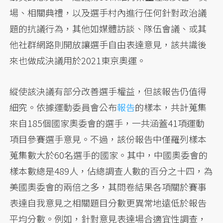
場、相關典禮，以及選手村內進行任何針對政治議
題的抗議行為，其他如媒體訪談、隊伍會議、或其
他社群網路則開放讓選手自由表達意見，該共識後
來也做成決議用於2021東京奧運。
縱使該決議有部分改善選手權益，但該報告仍值得
細究。依據運動委員會公布
報告
的樣本，共計蒐集
來自185個國家奧委會的選手，一共涵蓋41項運動
項目參賽選手意見。不過，該份報告中僅羅列樣本
蒐集數大於60名選手的國家。其中，中國奧委會的
樣本數總是489人，佔總調查人數的百分之十四，為
美國奧委會的兩倍之多，其問卷結果各項關於賽事
表達自我意見之相關題目分數更異常地遠低於報告
平均分數。例如，針對意見表達場合適宜性調查，