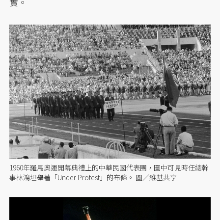
實。
1960年羅馬奧運開幕典禮上的中華民國代表團，圖中可見時任總幹
事林鴻坦舉著「Under Protest」的布條。 圖／維基共享