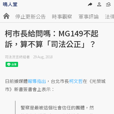
停止更新公告
時事觀察
軍事評論
法
柯市長給問嗎：MG149不起
訴，算不算「司法公正」？
司法流言終結者
29 Aug, 2018
日前據媒體
報導指出
，台北市長
柯文哲
在《光榮城
市》新書簽書會上表示：
警察是最被這個社會信任的團體，然