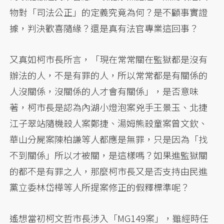
物對「司法公正」的定義究竟為何？是不顧事實證
據，判決歡喜隨緣？還是真有法官專業這回事？
又真如柯市長所言，「現在常常關在監獄都是沒有
辦法的人，不是有罪的人，所以常常都是有關係的
人沒關係，沒關係的人才會有關係」，是否意味
著，柯市長是認為內湖小燈泡案兇手王景玉、北捷
江子翠站隨機殺人案鄭捷、湯姆熊殺童案曾文欽、
華山分屍案陳柏謙等人都應是無罪，只是因為「找
不到關係」所以才被關，是這樣嗎？如果進監獄關
的都不是有罪之人，那麼柯市長又是否支持由民進
黨立委林岱樺等人所提案修正的假釋標準呢？
遙想當初柯文哲市長涉入「MG149案」，雖經時任