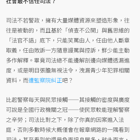
社會最不信任司法？
司法不若警政，擁有大量媒體資源來塑造形象，往
往是被動的，而且基於「偵查不公開」與舊思維的
「法官不語」底下，只能笑罵由人，任由他人斷章
取義，任由敗訴一方隨意謾罵與控訴，鮮少能主動
多作解釋。畢竟司法總不能邊解剖邊向媒體透漏進
度，或是明目張膽無視法令，洩漏青少年犯罪相關
資料，而
遭監察院糾正
吧？
比起警察每天與民眾接觸——其接觸的密度與廣度
可說是全國行政機關之冠——使民眾較能理解警察
之辛勞；司法比對之下，除了你真的因案進入法
庭，否則多數時候大概僅會在報章網路的一隅看到
司法，甚至看到的還是負面訊息居多，就此而言，