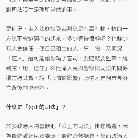
對司法陌生是理所當然的事。
更何況，走入法庭接受裁判總是有贏有輸，輸的一
方總不會還開心的起來，多少覺得很幹吧？也鮮少
有人會信任一個自己陌生的人、事、物，又何況
「這人」還可能讓你輸了官司，要賠錢要監禁。說
到底，用「信任」來比喻人民與警察與司法的關係
還言過其實，說「心情被影響」恐怕才是柯市長發
言背後的潛台詞。
什麼是「公正的司法」？
許多政治人物喜歡把「公正的司法」掛在嘴邊，因
為最能激起民眾響應、最能炒熱話題，然而政治人