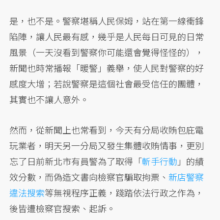
是，也不是。警察堪稱人民保姆，站在第一線衝鋒
陷陣，讓人民最有感，幾乎是人民每日可見的日常
風景（一天沒看到警察你可能還會覺得怪怪的），
新聞也時常播報「暖警」義舉，使人民對警察的好
感度大增；若說警察是這個社會最受信任的團體，
其實也不讓人意外。
然而，從新聞上也常看到，今天有分局收賄包庇電
玩業者，明天另一分局又發生集體收賄情事，更別
忘了日前新北市有員警為了取得「
斬手行動
」的績
效分數，而偽造文書向檢察官騙取拘票、
新店警察
違法搜索
等無視程序正義，踐踏依法行政之作為，
後皆遭檢察官搜索、起訴。