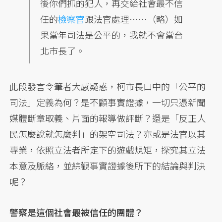
後你們抓的犯人，再交給社會最不信
任的
檢察官
跟法官處理……（略）如
果當年司法是公平的，我就不會當台
北市長了。
此段發言令筆者大感疑惑，柯市長口中的「公平的
司法」定義為何？是不顧事實證據，一切只憑新聞
媒體斷章取義、片面的報導做評斷？還是「反正人
民怎麼說就怎麼判」的架空司法？亦或是法官以其
專業，依照立法者所定下的遊戲規矩，探究其立法
本意及脈絡，並綜觀事實證據後所下的結論與判決
呢？
警察是這個社會最被信任的團體？