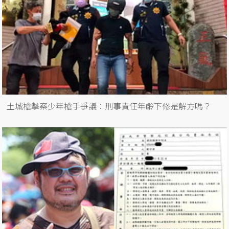
土城槍擊案少年槍手爭議：刑事責任年齡下修是解方嗎？