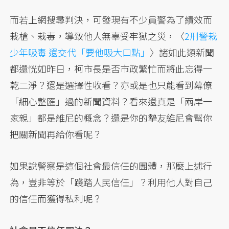
而若上網搜尋判決，可發現有不少員警為了績效而
栽槍、栽毒，導致他人無辜受牢獄之災，〈
2刑警栽
少年吸毒 還交代「要他吸大口點」
〉諸如此類新聞
都還恍如昨日，柯市長是否市政繁忙而將此忘得一
乾二淨？還是選擇性收看？亦或是也只能看到幕僚
「細心整匯」過的新聞資料？看來還真是「兩岸一
家親」都是維尼的概念？還是你的摯友維尼會幫你
把關新聞再給你看呢？
如果說警察是這個社會最信任的團體，那麼上述行
為，豈非等於「踐踏人民信任」？利用他人對自己
的信任而獲得私利呢？