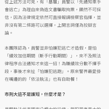
從上述方法可見，有「基層」員警以「先通知車手
會逃亡」為理由來偽造文書騙取拘票，顯然不可採
信，因為法律規定依然可直接報請檢察官指揮，並
非沒有第二條路可以選擇，上開言詞僅為狡辯言
論。
本團隊認為，員警並非怕嫌犯逃亡才造假，是怕
「績效加倍期間（斬手行動期間）」，來不及照法
律程序合法通知才來這一招！為賺績效分數不擇手
段，事後才來扯「怕嫌犯逃跑」。原來警界最愛掛
在嘴邊的的「依法執法」也有自助餐！
市刑大這不是護短，什麼才是？