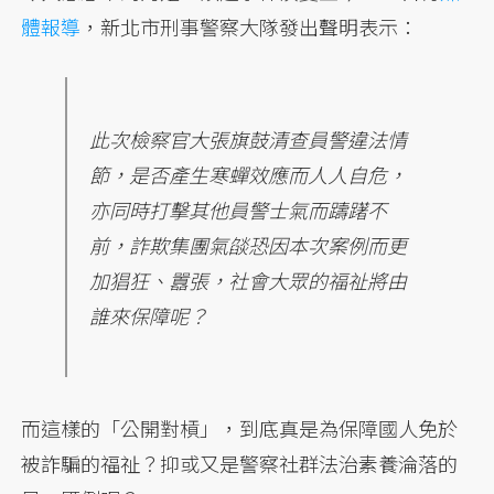
體報導
，新北市刑事警察大隊發出聲明表示：
此次檢察官大張旗鼓清查員警違法情
節，是否產生寒蟬效應而人人自危，
亦同時打擊其他員警士氣而躊躇不
前，詐欺集團氣燄恐因本次案例而更
加猖狂、囂張，社會大眾的福祉將由
誰來保障呢？
而這樣的「公開對槓」，到底真是為保障國人免於
被詐騙的福祉？抑或又是警察社群法治素養淪落的