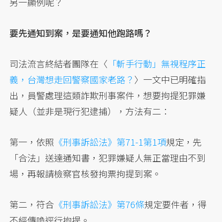
另一顯例呢？
要先通知到案，是要通知他跑路嗎？
司法流言終結者團隊在〈
「斬手行動」無視程序正
義，台灣想走回警察國家老路？
〉一文中已明確指
出，員警處理這類詐欺刑事案件，想要拘提犯罪嫌
疑人（並非是現行犯逮捕），方法有二：
第一，依照
《刑事訴訟法》第71-1第1項
規定，先
「合法」送達通知書，犯罪嫌疑人無正當理由不到
場，再報請檢察官核發拘票拘提到案。
第二，符合
《刑事訴訟法》第76條
規定要件者，得
不經傳喚逕行拘提。