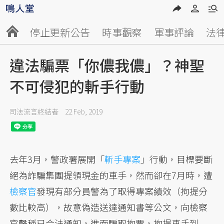
停止更新公告
時事觀察
軍事評論
法
違法騙票「你儂我儂」？神聖
不可侵犯的斬手行動
司法流言終結者
22 Feb, 2019
去年3月，警政署展開「
斬手專案
」行動，目標要斷
絕為詐騙集團提領現金的車手，然而卻在7月時，遭
檢察官
發現有部分員警為了取得專案績效（拘提分
數比較高），故意偽造送達通知書等公文，向檢察
官聲稱已合法通知，進而騙取拘票，拘提車手到