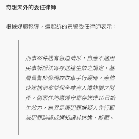
奇想天外的委任律師
根據媒體報導，遭起訴的員警委任律師表示：
刑事案件遇有急迫情形，自應不適用
民事訴訟法寄存送達生效之規定，基
層員警於發現詐欺車手行蹤時，應儘
速逮捕到案並保全被害人遭詐騙之財
產，倘案件均應遵守寄存送達10日始
生效力，無異是讓犯罪嫌疑人先行毀
滅犯罪跡證或通知讓其逃逸、躲藏。