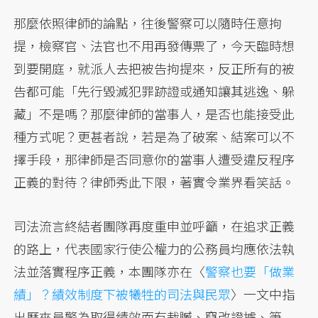
那麼依照律師的論點，往後警察可以隨時任意拘
提，檢察官、法官也不用再發傳票了，今天臨時想
到要開庭，就派人去把被告拘提來，反正所有的被
告都可能「先行毀滅犯罪跡證或通知讓其逃逸、躲
藏」不是嗎？那麼律師的當事人，是否也能接受此
種方式呢？更甚者說，若是為了破案、結案可以不
擇手段，那律師是否同意你的當事人遭受違反程序
正義的對待？律師秀此下限，著實令業界看笑話。
司法流言終結者團隊再度重申並呼籲，在追求正義
的路上，代表國家行使公權力的公務員均應依法執
法並落實程序正義，本團隊亦在〈
警察也要「做業
績」？績效制度下被犧牲的司法與民眾
〉一文中指
出歷來員警為取得績效而有栽贓、竄改證據、筆