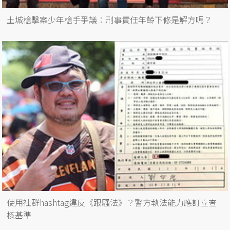
土城槍擊案少年槍手爭議：刑事責任年齡下修是解方嗎？
使用社群hashtag違反《跟騷法》？警方執法能力應訂立查
核基準