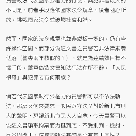
員警執法代表國家公權力的行使，與犯罪者最大的
不同是，前者手段應依國家法令規章，後者隨心所
欲，挑戰國家法令並破壞社會和諧。
然而，國家的法令規章也並非鐵板一塊的，仍有些
許操作空間。而部分偽造文書之員警若非法律素養
低落（警專兩年教假的？），就是為達績效目標不
擇手段，蓄意偽造文書知法犯法在所不辭，「人民
褓母」與犯罪者有何兩樣？
倘若代表國家執行公權力的員警都可以不依法執
法，那麼又何來要求一般民眾守法？對於新北市刑
大的聲明，恐讓新北市民人人自危，今天員警可以
偽造文書騙取拘票而力挺到底，不受批判、檢討、
反省與改正，這樣的執法基礎是否有其正當性？