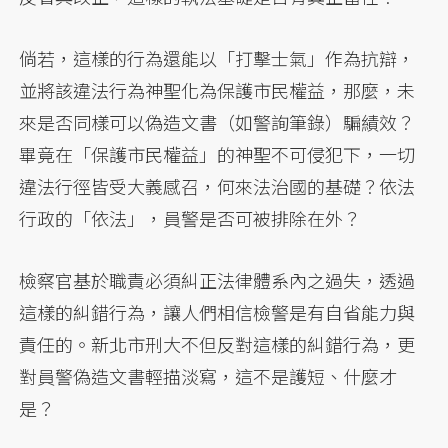
倘若，這樣的行為還能以「打擊士氣」作為抗辯，
並將該違法行為神聖化為保護市民權益，那麼，未
來是否同樣可以偽造文書（如警詢筆錄）騙績效？
畢竟在「保護市民權益」的神聖不可侵犯下，一切
違法行徑皆受大義感召，何來法治國的基礎？依法
行政的「依法」，員警是否可被排除在外？
檢察官基於職責必須糾正法律體系內之過失，透過
這樣的糾錯行為，讓人們相信檢警是有自省能力與
責任的。新北市刑大不但反對這樣的糾錯行為，更
對員警偽造文書輕描淡寫，這不是護短、什麼才
是？