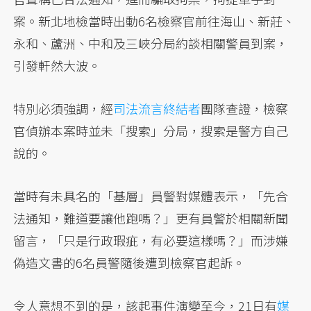
案。新北地檢當時出動6名檢察官前往海山、新莊、
永和、蘆洲、中和及三峽分局約談相關警員到案，
引發軒然大波。
特別必須強調，經
司法流言終結者
團隊查證，檢察
官偵辦本案時並未「搜索」分局，搜索是警方自己
說的。
當時有未具名的「基層」員警對媒體表示，「先合
法通知，難道要讓他跑嗎？」更有員警於相關新聞
留言，「只是行政瑕疵，有必要這樣嗎？」而涉嫌
偽造文書的6名員警隨後遭到檢察官起訴。
令人意想不到的是，該起事件演變至今，21日有
媒