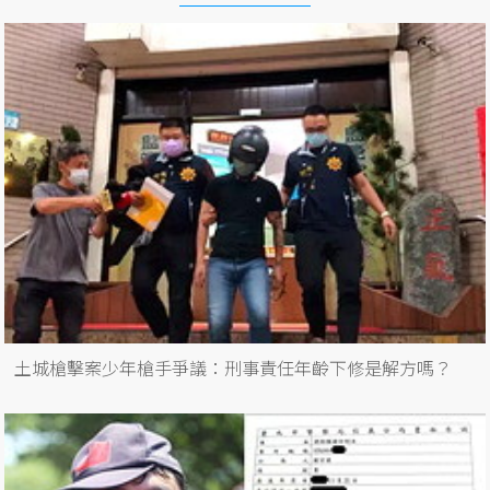
土城槍擊案少年槍手爭議：刑事責任年齡下修是解方嗎？