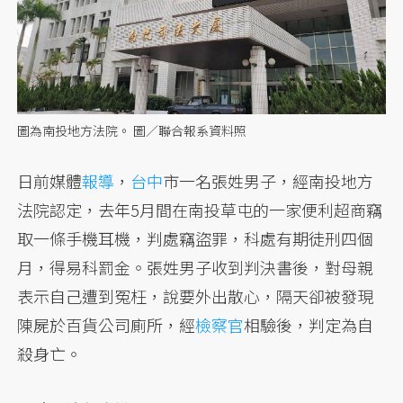
圖為南投地方法院。 圖／聯合報系資料照
日前媒體
報導
，
台中
市一名張姓男子，經南投地方
法院認定，去年5月間在南投草屯的一家便利超商竊
取一條手機耳機，判處竊盜罪，科處有期徒刑四個
月，得易科罰金。張姓男子收到判決書後，對母親
表示自己遭到冤枉，說要外出散心，隔天卻被發現
陳屍於百貨公司廁所，經
檢察官
相驗後，判定為自
殺身亡。