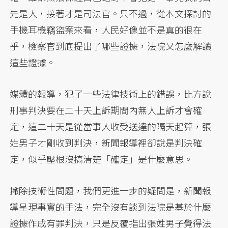
先是人，接著才是司法官。只不過，從本文探討的
手機耳機竊盜案來看，人民好像並不是真的很在
乎，檢察官到底提出了哪些證據，法院又怎麼解讀
這些證據。
媒體的報導，犯了一些法律技術上的錯誤，比方說
刑事判決要在二十天上訴期間內無人上訴才會確
定，這二十天是從當事人收受送達的隔天起算，張
姓男子才剛收到判決，新聞報導裡卻說是判決確
定，似乎壓根沒搞清楚「確定」是什麼意思。
撇除技術性問題，我們更進一步的疑問是，新聞報
導呈現事實的手法，完全沒有談到法院是基於什麼
證據作成有罪判決，只是反覆指出張姓男子覺得法