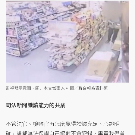
監視器示意圖，圖非本文當事人。 圖／聯合報系資料照
司法新聞識讀能力的共業
不管法官、檢察官再怎麼覺得證據充足、心證明
確，誰都無法保證自己絕對不會犯錯，畢竟我們首