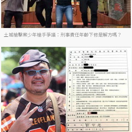
土城槍擊案少年槍手爭議：刑事責任年齡下修是解方嗎？