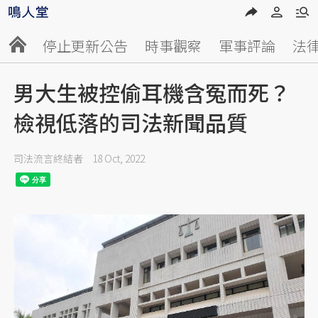
停止更新公告
時事觀察
軍事評論
法
男大生被控偷耳機含冤而死？
檢視低落的司法新聞品質
司法流言終結者
18 Oct, 2022