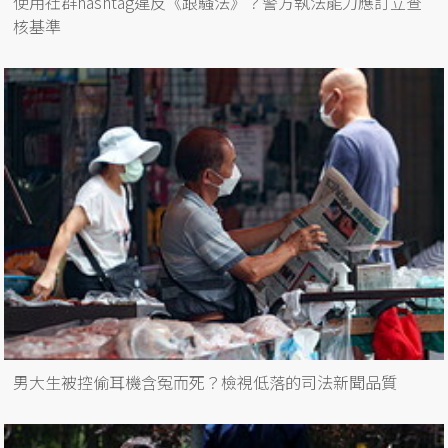
使用社群hashtag違反《跟騷法》？警方執法能力應訂立查
核基準
男大生被控偷耳機含冤而死？檢視低落的司法新聞品質