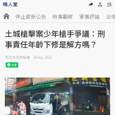
停止更新公告
時事觀察
軍事評論
法
土城槍擊案少年槍手爭議：刑
事責任年齡下修是解方嗎？
司法流言終結者
26 Apr, 2023