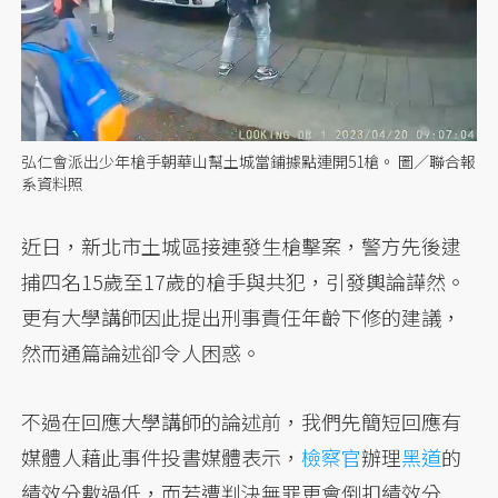
弘仁會派出少年槍手朝華山幫土城當鋪據點連開51槍。 圖／聯合報
系資料照
近日，新北市土城區接連發生槍擊案，警方先後逮
捕四名15歲至17歲的槍手與共犯，引發輿論譁然。
更有大學講師因此提出刑事責任年齡下修的建議，
然而通篇論述卻令人困惑。
不過在回應大學講師的論述前，我們先簡短回應有
媒體人藉此事件投書媒體表示，
檢察官
辦理
黑道
的
績效分數過低，而若遭判決無罪更會倒扣績效分