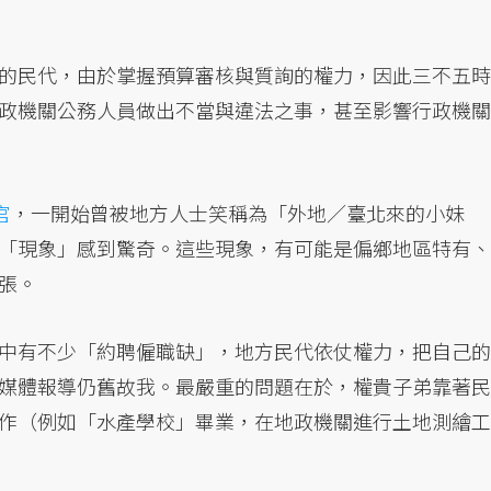
的民代，由於掌握預算審核與質詢的權力，因此三不五時
政機關公務人員做出不當與違法之事，甚至影響行政機關
官
，一開始曾被地方人士笑稱為「外地／臺北來的小妹
「現象」感到驚奇。這些現象，有可能是偏鄉地區特有、
張。
中有不少「約聘僱職缺」，地方民代依仗權力，把自己的
媒體報導仍舊故我。最嚴重的問題在於，權貴子弟靠著民
作（例如「水產學校」畢業，在地政機關進行土地測繪工