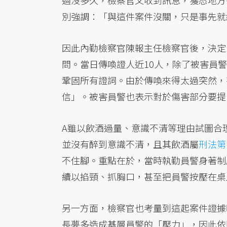
過沒多久，檢察官又收到訊息，獲悉地方
別強調：「與這件案件沒關，只是事先就
因此內勤檢察官陳報主任檢察官後，決定
問。當日傳喚證人近10人，除了被害員
鞏固所有證詞。由於傳喚來得太過突然，
信」。被害員警也表示對於傷害部分要提
A雖以飲酒過量、意識不清等理由試圖合
並沒有醉到意識不清，且其飲酒屬
刑法第
不住腳。重點在於，當時執勤員警身著制
續以掐頸、抓胸口，甚至把員警按壓在桌
另一方面，檢察官也考量到這起案件證據
長夢多造成基層員警的「壓力」，因此依