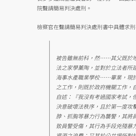
院聲請簡易判決處刑。
檢察官在聲請簡易判決處刑書中具體求刑
被告雖無前科，然……其父既於
法之家學薰陶，並對於立法者所
海事水產職業學校……畢業，現
之工作，則既於政府機關工作，
自述：『我沒有考過國家考試，
決意破壞法秩序，且於第一度攻
脖、抓胸等暴力行為襲警，其將
致員警受傷，其行為手段兇殘暴
資源之浪費；又其於公共場所對