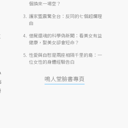
個換來一場空？
護家盟震驚全台：反同的七個超爛理
由
借屍還魂的科學偽新聞：看美女有益
速
健康，娶美女卻會短命？
性愛與自慰是兩座相隔千里的島：一
位女性的身體經驗告白
A
鳴人堂臉書專頁
站
接