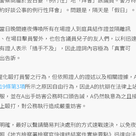
警察高層於翌日要「例行性」地「拜會」該議員。警方特
約好談公事的例行性拜會」。問題是，隔天是「假日」。
當日晚間連夜傳喚所有在場證人到庭具結作證並隔離訊
警、在場目擊員警外，也包含議員兒子的友人們，以利迅
有證人表示「措手不及」，因此證詞內容極為「真實可
出告訴。
理化毆打員警之行為，但依照證人的證述以及相關證據，
19條第3項
所示之原因自由行為，因此A的抗辯在法律上
服，並在A出手妨害公務時口頭告誡，A仍然執意為之且
上毆打，對公務執行造成嚴重妨害。
明確，最好以聲請簡易判決處刑的方式速戰速決，以免夜
照《地方檢察署檢察官快速終結案件實施要點》迅速向法