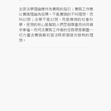
主張法學理論應作為實務的指引；實務工作應
以實踐理論為目標。不能實踐的不叫理想，而
叫幻想；法學不是幻想，而是應用的社會科
學，思想的核心是幫助人們互相尊重而共同尋
求幸福。而司法實務工作者的任務便是窮盡一
切力量去實踐最初習法時那個發光發熱的理
想。