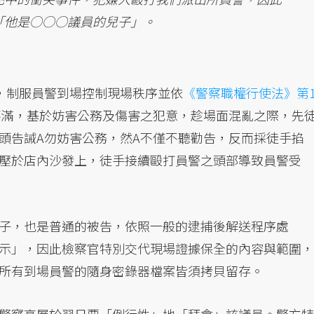
「他是○○○議員的兒子」。
，制服員警到場控制現場秩序並依
《警察職權行使法》第1
不滿，基於妨害公務及傷害之犯意，趁場面混亂之際，先
頭告誡A勿妨害公務，然A不僅不聽勸告，反而採徒手掐
壓於店內沙發上，徒手接續毆打員警之頭部導致員警受
子，也是普通的被告，依照一般的逮捕後解送程序處
示」，因此檢察官特別交代現場證據保全的內容與範圍，
所有到場員警的隨身密錄器檔案皆須拷貝留存。