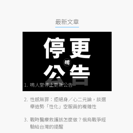
最新文章
鳴人堂停止更新公告
性感無罪：拒絕身／心二元論，談選
舉造勢「性化」空服員的複雜性
戰時醫療救護該怎麼做？俄烏戰爭經
驗給台灣的提醒