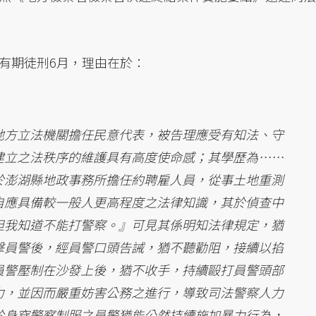
有期徒刑6月，理由在於：
地方立法機關擔任民意代表，被告理應受有知法、守
建立之法秩序的維護具有高度使命感；其學歷為……
於澎湖縣地政事務所擔任約聘雇人員，從事土地重測
自應具備較一般人更高程度之法律知識，其於偵查中
但我知道不能打警察。』可見其係明知法律規定，猶
擊員警後，經員警口頭告誡，猶不聽勸阻，接續以掐
員警壓制在沙發上後，猶不收手，持續毆打員警頭部
力，並因而嚴重妨害公務之進行，導致司法警察人力
於身穿警察制服之員警猶能公然持續施加暴力行為，