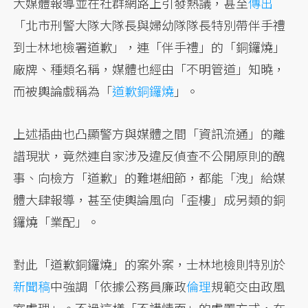
大媒體報導並在社群網路上引發熱議，甚至
傳出
「北市刑警大隊大隊長與婦幼隊隊長特別帶伴手禮
到士林地檢署道歉」，連「伴手禮」的「銅鑼燒」
廠牌、種類名稱，媒體也經由「不明管道」知曉，
而被輿論戲稱為「
道歉銅鑼燒
」。
上述插曲也凸顯警方與媒體之間「資訊流通」的離
譜現狀，竟然連自家涉及違反偵查不公開原則的醜
事、向檢方「道歉」的難堪細節，都能「洩」給媒
體大肆報導，甚至使輿論風向「歪樓」成另類的銅
鑼燒「業配」。
對此「道歉銅鑼燒」的案外案，士林地檢則特別於
新聞稿
中強調「依據公務員廉政
倫理
規範交由政風