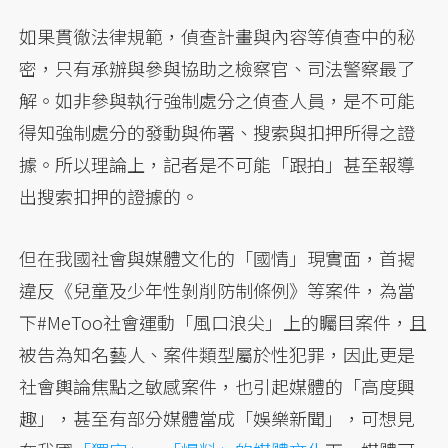
如果貫徹法律規範，偵查計畫與內容等偵查中的秘
密，只有承辦與參與協助之檢察官、司法警察最了
解。如非參與執行強制處分之偵查人員，是不可能
得知強制處分的發動與佈署、搜索與扣押所得之證
據。所以理論上，記者是不可能「跟拍」甚至報導
出搜索扣押的證據的。
但在我國社會與媒體文化的「國情」現實面，首揭
違反《兒童及少年性剝削防制條例》等案件，為當
下#MeToo社會運動「風口浪尖」上的矚目案件，且
被告為知名藝人、案件類型屬於性犯罪，因此更是
社會輿論焦點之敏感案件，也引起媒體的「高度興
趣」，甚至有部分媒體當成「娛樂新聞」，可想見