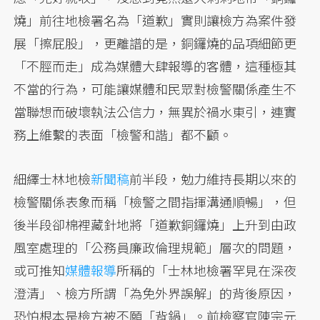
燒」前往地檢署名為「道歉」實則讓檢方為案件發
展「擦屁股」，更離譜的是，銅鑼燒的品項細節更
「不脛而走」成為媒體大肆報導的客體，這種極其
不當的行為，可能讓媒體和民眾對檢警關係產生不
當聯想而破壞執法公信力，無異於禍水東引，連實
務上維繫的表面「檢警和諧」都不顧。
細繹士林地檢
新聞稿
前半段，勉力維持長期以來的
檢警關係表象而稱「檢警之間指揮溝通順暢」，但
後半段卻棉裡藏針地將「道歉銅鑼燒」上升到由政
風室處理的「公務員廉政倫理規範」層次的問題，
或可推知
媒體報導
所稱的「士林地檢署罕見在深夜
澄清」、檢方所謂「為免外界誤解」的背後原因，
恐怕根本是檢方被不願「背鍋」。前檢察官陳宗元