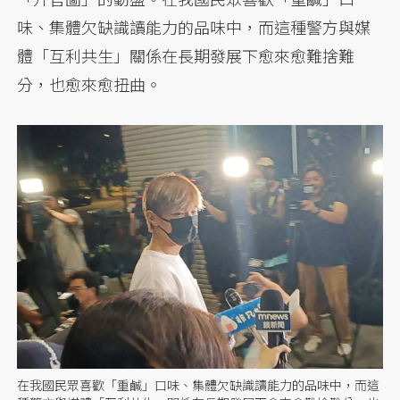
味、集體欠缺識讀能力的品味中，而這種警方與媒
體「互利共生」關係在長期發展下愈來愈難捨難
分，也愈來愈扭曲。
在我國民眾喜歡「重鹹」口味、集體欠缺識讀能力的品味中，而這