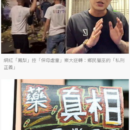
網紅「鳳梨」控「保母虐童」案大逆轉：鄉民獵巫的「私刑
正義」