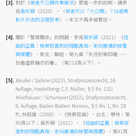
對於《
偵查不公開作業辦法
》更進一步的說明，請參
見
吳忻穎
（2020），〈
偵查可以「大公開」？凶殺案
影片外流的法理思考
〉，本文不再多做贅述。
關於「警媒關係」的問題，參見
吳忻穎
（2021）《
扭
曲的正義：檢察官面對的殘酷真相，走向崩潰的檢警
與媒體
》，新北：聯經，第九章「失控的第四權——
包著虛假糖衣的毒」（第218頁以下）。
Beulke / Sabine
(2023), Strafprozessrecht, 16.
Auflage, Heidelberg: C.F. Müller, §5 Rn. 132;
Kindhäuser / Schumann
(2022), Strafprozessrecht,
6. Auflage, Baden-Baden: Nomos, §5 Rn. 1, Rn. 28
ff.; 林鈺雄（2000），《檢察官論》，台北：學林，第
95頁以下；吳忻穎（2021），《
扭曲的正義：檢察官
面對的殘酷真相，走向崩潰的檢警與媒體
》，第41頁