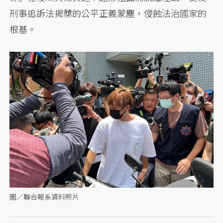
刑事追訴法揭櫫的公平正義蒙塵，侵蝕法治國家的
根基。
圖／聯合報系資料照片