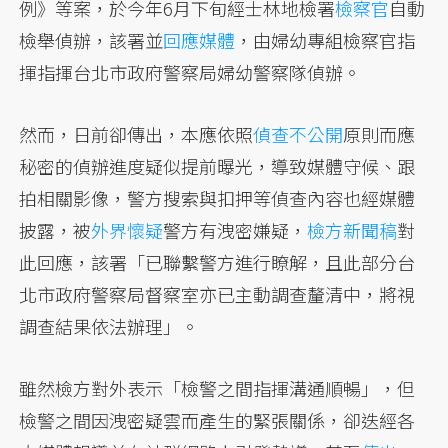
例》等案，於今年6月下旬經士林地檢署
檢察官
自動
檢舉偵辦，該署並
回應媒體
，由婦幼專組檢察官指
揮指揮台北市政府警察局婦幼警察隊偵辦。
然而，日前卻傳出，本應依照
偵查不公開
原則而應
秘密的偵辦進度疑似提前曝光，導致媒體守候、跟
拍相關影像，警方搜索與扣押等偵查內容也經媒體
披露，被
外界懷疑
警方有洩密嫌疑，
檢方新聞稿
對
此回應，該署「已聯繫警方進行瞭解，且此部分台
北市政府警察局督察室亦已主動調查釐清中，將視
調查結果依法辦理」。
雖然檢方對外表示「檢警之間指揮溝通順暢」，但
檢警之間因洩密疑雲而產生的緊張關係，卻迭經各