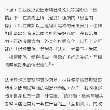
不過，在我國歷史因素與社會文化等淵源的「國
情」下，在實務上所（過度）強調的「檢警關
係」，卻並非如以上理論所建構的光風霽月，也非
如此緊緊追隨法治國原則的美好羈絆。在政治角
力、行政機關大內／外宣的作秀文化、以及上文所
述的「媒體關係」等諸多「法外」考量下，我國
「檢警關係」變得扭曲，導致許多虛與委蛇、互相
6
隱瞞或欺騙的情況發生
。
法律理想與實務現實的落差，往往便是檢察與警察
體系之間劍拔弩張的關鍵問題點。然而，我國檢察
7
體系自身也有一套「升官圖」
的問題，檢察高層與
警察高層之間有一套在升官路上「互相幫扶」的政