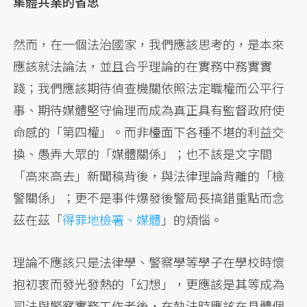
集體共業的省思
然而，在一個法治國家，我們應該思考的，是本來
應該就法論法，並且合乎理論的在實務中務實實
踐；我們應該期待偵查機關依照法定職權而公平行
事、期待媒體堅守倫理而成為真正具有監督政府使
命感的「第四權」。而非檯面下各種不堪的利益交
換、愚弄大眾的「媒體關係」；也不該是文字間
「高來高去」新聞稿背後，與法律理論背離的「檢
警關係」；更不是事件爆發後警局長搞錯重點而念
茲在茲「
得罪地檢署、媒體
」的煩惱。
理論不應該只是法律學、警察學等學子在學校時懷
抱初衷而發光發熱的「幻想」，更應該是其等成為
司法與警察實務工作者後，在執法時應該在具體個