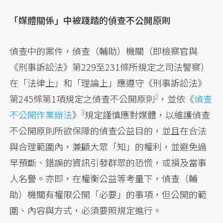
「媒體關係」中被踐踏的偵查不公開原則
偵查中的案件，偵查（輔助）機關（即檢察官與
《刑事訴訟法》第229至231條所規定之司法警察）
在「法律上」和「理論上」應遵守《刑事訴訟法》
2
第245條第1項規定之偵查不公開原則
，並依《
偵查
3
不公開作業辦法
》
規定謹慎應對媒體，以維護偵查
不公開原則所欲保障的偵查公益目的，並且在合法
與合理範圍內，兼顧大眾「知」的權利，並避免過
早預斷、錯誤的資訊引發群眾的恐慌，或損及當事
人名譽。亦即，在權衡公益等考量下，偵查（輔
助）機關有權限公開「必要」的事項，但公開的範
圍、內容與方式，必須要照規定進行。