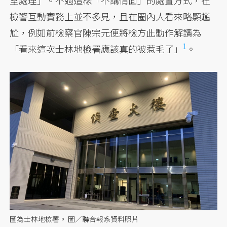
室處理」。不過這樣「不講情面」的處置方式，在
檢警互動實務上並不多見，且在圈內人看來略顯尷
尬，例如前檢察官陳宗元便將檢方此動作解讀為
1
「看來這次士林地檢署應該真的被惹毛了」
。
圖為士林地檢署。 圖／聯合報系資料照片