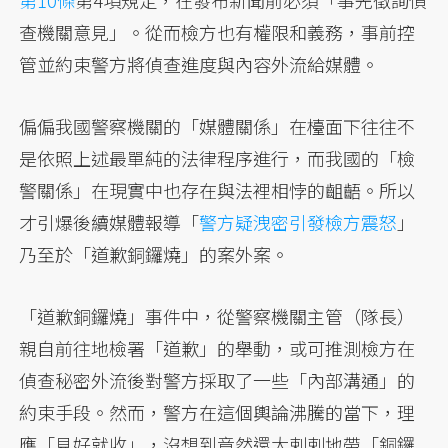
查機關意見」。從而檢方也有權限和義務，事前控
管並約束警方將偵查進度與內容外流給媒體。
偏偏我國警察機關的「媒體關係」在檯面下往往不
是依照上述最單純的法律程序進行，而我國的「檢
警關係」在現實中也存在與法裡相悖的齟齬。所以
才引爆後續媒體報導「
警方疑洩密引發檢方震怒
」
乃至於「道歉銅鑼燒」的案外案。
「道歉銅鑼燒」事件中，從警察機關主管（隊長）
親自前往地檢署「道歉」的舉動，或可推測檢方在
偵查秘密外流後對警方採取了一些「內部溝通」的
約束手段。然而，警方在這個輿論沸騰的當下，理
應「見好就收」，沒想到竟然還大剌剌地帶「銅鑼