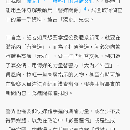
在我國
「獨家」、「爆料」的媒體文化
下，媒體可
4
能用盡渾身解數動用「警媒關係」
，試圖取得偵查
中的第一手資料，搶占「獨家」先機。
申言之，記者如果想要掌握公務體系新聞，就要在
體系內「有管道」，而為了打通管道，就必須向警
察體系高層「示好」，做一些些利益交換，例如為
了套交情，用傳媒的力量替警方「大內／外宣」、
帶風向、捧紅一些高層指示的人物，甚至有時可能
在警察人員違法亂紀而遭查辦時，報導曲解事實的
新聞內容，為醜聞搽脂抹粉。
警界也需要仰仗媒體手握的輿論力量，或至少不要
得罪媒體，以免在政治中「影響選情」或是造成
「升官圖」的動盪。在我國民眾喜歡「重鹹」口