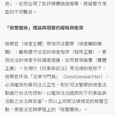
奇」，反而出現了批評媒體過度報導、質疑警方洩
密的不同聲音。
「檢警關係」理論與現實的曖昧與衝突
檢察官（偵查主體）帶領司法警察（偵查輔助機
關），嚴格遵守法定的偵查程序（程序正義），善
用合法的偵查手段調查證據，從而發現真實（實體
正義）。在現行《刑事訴訟法》等法規的框架下，
檢察官作為「法律守門員」（Gesetzeswächter），
必須確保刑事司法公正性，對於司法警察的偵查活
動進行合法性控制，以確保法治國原則下刑事追訴
5
活動之合法與妥當
。而以上依照法律規定的檢警互
動，便是法定與學理上的「檢警關係」。