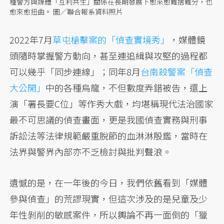
種警方與媒體「互利共生」關係在長期發展下愈來愈難捨難分，也
愈來愈扭曲。 圖／聯合報系資料照片
2022年7月
草屯槍擊案的「偵查實境秀」
，媒體鏡
頭隨時掌握警方動向，甚至連追緝與攻堅的過程都
可以幾乎「同步連線」；同年8月
台南殺警案「偵查
大公開」
中的各種烏龍，不但數度弄錯被告，還上
演「署長要C位」等作秀大戲，均堪稱現代法治國家
最不可思議的偵查畫面，更是我國偵查實務與刑事
訴訟法等法律規範嚴重脫節的血淋淋殷鑑，當時在
法界與警界內部亦不乏檢討與批判聲浪。
遺憾的是，在一年後的今日，我們依舊看到「媒體
參與偵查」的荒謬現實，但這次涉及的是兒童及少
年性剝削的敏感案件，所以輿論不再一面倒的「獵