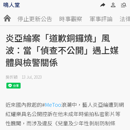
停止更新公告
時事觀察
軍事評論
法
炎亞綸案「道歉銅鑼燒」風
波：當「偵查不公開」遇上媒
體與檢警關係
吳忻穎
13 Jul, 2023
近來國內掀起的#
MeToo
浪潮中，藝人炎亞綸遭到網
紅耀樂具名公開控訴在他未成年時偷拍私密影片等
性醜聞，而涉及違反《兒童及少年性剝削防制條