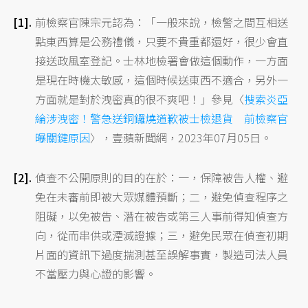
前檢察官陳宗元認為：「一般來說，檢警之間互相送
點東西算是公務禮儀，只要不貴重都還好，很少會直
接送政風室登記。士林地檢署會做這個動作，一方面
是現在時機太敏感，這個時候送東西不適合，另外一
方面就是對於洩密真的很不爽吧！」參見〈
搜索炎亞
綸涉洩密！警急送銅鑼燒道歉被士檢退貨 前檢察官
曝關鍵原因
〉，壹蘋新聞網，2023年07月05日。
偵查不公開原則的目的在於：一，保障被告人權、避
免在未審前即被大眾媒體預斷；二，避免偵查程序之
阻礙，以免被告、潛在被告或第三人事前得知偵查方
向，從而串供或湮滅證據；三，避免民眾在偵查初期
片面的資訊下過度揣測甚至誤解事實，製造司法人員
不當壓力與心證的影響。