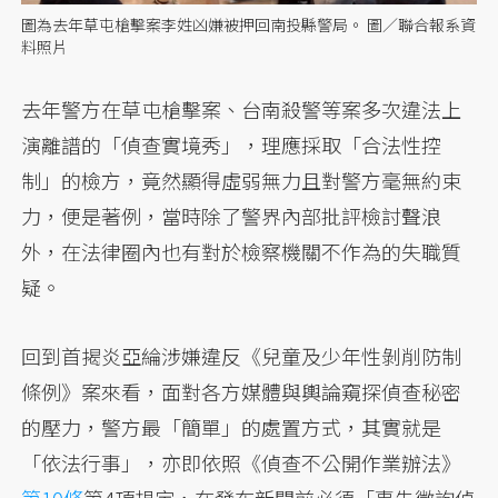
圖為去年草屯槍擊案李姓凶嫌被押回南投縣警局。 圖／聯合報系資
料照片
去年警方在草屯槍擊案、台南殺警等案多次違法上
演離譜的「偵查實境秀」，理應採取「合法性控
制」的檢方，竟然顯得虛弱無力且對警方毫無約束
力，便是著例，當時除了警界內部批評檢討聲浪
外，在法律圈內也有對於檢察機關不作為的失職質
疑。
回到首揭炎亞綸涉嫌違反《兒童及少年性剝削防制
條例》案來看，面對各方媒體與輿論窺探偵查秘密
的壓力，警方最「簡單」的處置方式，其實就是
「依法行事」，亦即依照《偵查不公開作業辦法》
第10條
第4項規定，在發布新聞前必須「事先徵詢偵