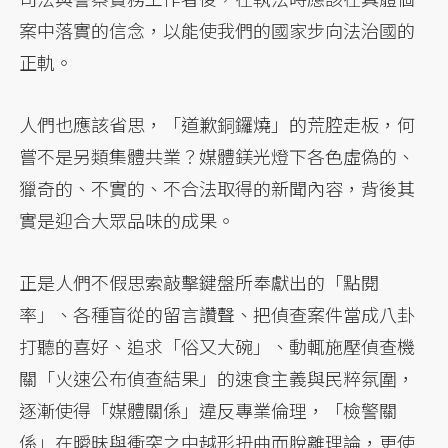
案中落實的信念，以能使我們的國家步向法治國的
正軌。
人們也應該省思，「道歉銅鑼燒」的荒腔走板，何
嘗不是另類集體共業？媒體鎂光燈下各色虛偽的、
獵奇的、不實的、不合法取得的新聞內容，背後其
實是迎合大眾品味的成果。
正是人們不假思索敲擊鍵盤所奉獻出的「點閱
率」、各種盲從的留言讚聲、把偵查案件當成八卦
打聽的喜好、追求「俗又大碗」、動輒施壓偵查機
關「火速公布偵查結果」的速食主義與民粹氛圍，
逐漸使得「媒體關係」違反專業倫理，「檢警關
係」在曖昧與衝突之中越形扭曲而脫離理論，更使