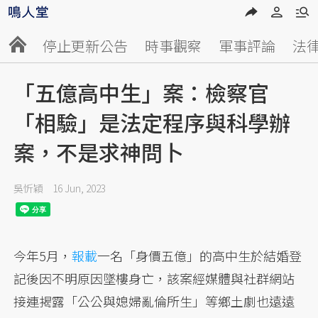
停止更新公告
時事觀察
軍事評論
法
「五億高中生」案：檢察官
「相驗」是法定程序與科學辦
案，不是求神問卜
吳忻穎
16 Jun, 2023
今年5月，
報載
一名「身價五億」的高中生於結婚登
記後因不明原因墜樓身亡，該案經媒體與社群網站
接連揭露「公公與媳婦亂倫所生」等鄉土劇也遠遠