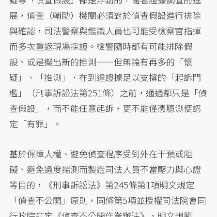
展，偵查（輔助）機關必須對於偵查假設進行排除
與確認，司法警察與鑑識人員也可能受檢察官指揮
而多次重返現場採證。檢警隨時都有可能排除假
設、或是擬出新的推測——但無論有再多的「懷
疑」、「推測」．在到達證據足以支撐的「起訴門
檻」（刑事訴訟法第251條）之前，通通都只是「偵
查假設」，而不能任意起訴，更不能僅憑臆測便認
定「有罪」。
基於保障人權、避免偵查程序受到外在干預或阻
礙、避免過度揣測而製造司法人員不當壓力與心證
等目的，《刑事訴訟法》第245條第1項明文規定
「偵查不公開」原則，同條第5項並授權司法院會同
行政院訂定《偵查不公開作業辦法》，明文規範