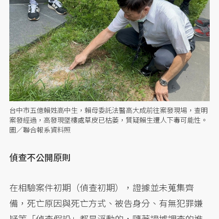
台中市五億賴姓高中生，賴母委託法醫高大成前往案發現場，查明
案發經過，高發現墜樓處草皮已枯萎，質疑賴生遭人下毒可能性。
圖／聯合報系資料照
偵查不公開原則
在相驗案件初期（偵查初期），證據並未蒐集齊
備，死亡原因與死亡方式、被告身分、有無犯罪嫌
疑等「偵查假設」都是浮動的，隨著證據調查的進