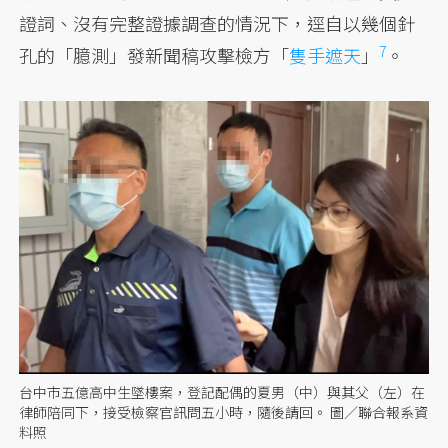
證詞、沒有完整證據調查的情況下，逕自以幾個針
7
孔的「臆測」發新聞稿攻擊檢方「
隻手遮天
」
。
台中市五億高中生墜樓案，登記配偶的夏男（中）與其父（左）在
律師陪同下，接受檢察官訊問五小時，隨後請回。 圖／聯合報系資
料照