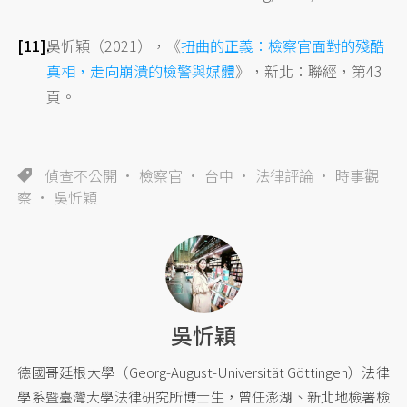
吳忻穎（2021），《
扭曲的正義：檢察官面對的殘酷
真相，走向崩潰的檢警與媒體
》，新北：聯經，第43
頁。
偵查不公開
檢察官
台中
法律評論
時事觀
察
吳忻穎
吳忻穎
德國哥廷根大學（Georg-August-Universität Göttingen）法律
學系暨臺灣大學法律研究所博士生，曾任澎湖、新北地檢署檢