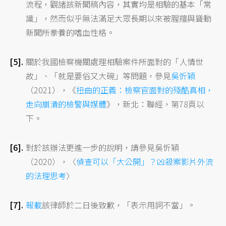
流程，觀諸該新聞稿內容，其實均是相驗的基本「常
識」，然而似乎無法滿足大眾長期以來被腥羶與聳動
新聞所豢養的嗜血性格。
關於我國檢察機關處理相驗案件所面對的「人情世
故」、「就是要俗又大碗」等問題，參見
吳忻穎
（2021），《
扭曲的正義：檢察官面對的殘酷真相，
走向崩潰的檢警與媒體
》，新北：聯經，第78頁以
下。
對於該辦法更進一步的說明，請參見吳忻穎
（2020），〈
偵查可以「大公開」？凶殺案影片外流
的法理思考
〉
報載
該律師於二日後致歉，「表示用詞不當」。