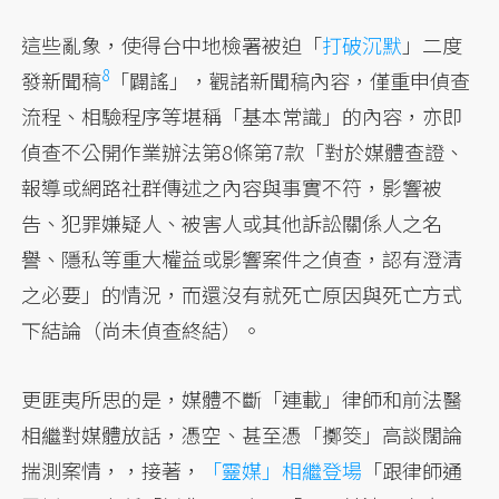
這些亂象，使得台中地檢署被迫「
打破沉默
」二度
8
發新聞稿
「闢謠」，觀諸新聞稿內容，僅重申偵查
流程、相驗程序等堪稱「基本常識」的內容，亦即
偵查不公開作業辦法第8條第7款「對於媒體查證、
報導或網路社群傳述之內容與事實不符，影響被
告、犯罪嫌疑人、被害人或其他訴訟關係人之名
譽、隱私等重大權益或影響案件之偵查，認有澄清
之必要」的情況，而還沒有就死亡原因與死亡方式
下結論（尚未偵查終結）。
更匪夷所思的是，媒體不斷「連載」律師和前法醫
相繼對媒體放話，憑空、甚至憑「擲筊」高談闊論
揣測案情，，接著，
「靈媒」相繼登場
「跟律師通