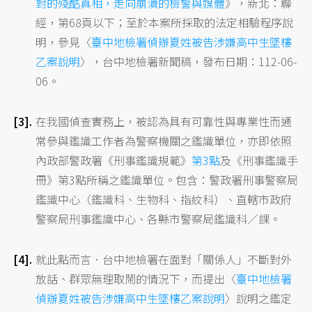
對的殘酷真相，走向崩潰的檢警與媒體
》，新北：聯
經，第68頁以下；至於本案所採取的法定相驗程序說
明，參見〈
臺中地檢署偵辦夏姓被告涉嫌高中生墜樓
乙案說明
〉，台中地檢署新聞稿，發布日期：112-06-
06。
在我國偵查實務上，被認為具有可靠性與專業性而通
常參與鑑識工作者為警察機關之鑑識單位，亦即依照
內政部警政署《刑事鑑識規範》
第3點
及《刑事鑑識手
冊》第3點所稱之鑑識單位。包含：警政署刑事警察局
鑑識中心（鑑識科、生物科、指紋科）、直轄市政府
警察局刑事鑑識中心、各縣市警察局鑑識科／課。
就此點而言．台中地檢署在面對「關係人」不斷對外
放話、群眾無理取鬧的情況下，而提出〈
臺中地檢署
偵辦夏姓被告涉嫌高中生墜樓乙案說明
〉說明之鑑定