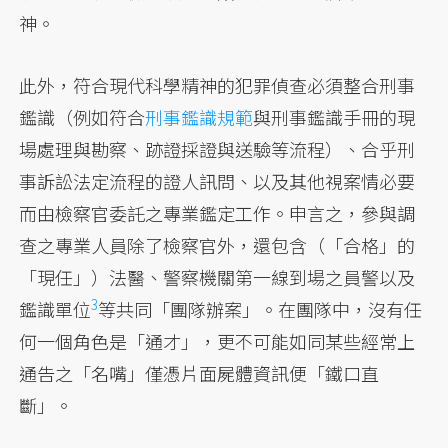
神。
此外，符合現代科學精神的犯罪偵查必須整合刑事
鑑識（例如符合
刑事鑑識規範
與刑事鑑識手冊的現
場處理與勘察、跡證採證與送驗等流程）、合乎刑
事訴訟法定流程的證人訊問、以及其他視案情必要
而由檢察官委託之專業鑑定工作。申言之，參與調
查之專業人員除了檢察官外，還包含（「合格」的
「現任」）法醫、警察機關第一線到場之員警以及
3
鑑識單位
等共同「團隊辦案」。在團隊中，沒有任
何一個角色是「通才」，更不可能如同某些經常上
通告之「名嘴」僅憑片面屍體資訊便「鐵口直
斷」。