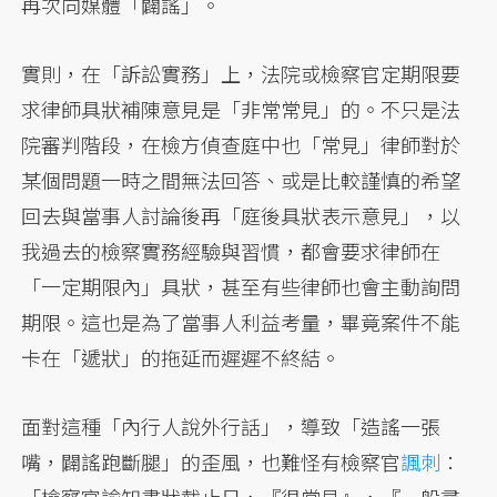
再次向媒體「闢謠」。
實則，在「訴訟實務」上，法院或檢察官定期限要
求律師具狀補陳意見是「非常常見」的。不只是法
院審判階段，在檢方偵查庭中也「常見」律師對於
某個問題一時之間無法回答、或是比較謹慎的希望
回去與當事人討論後再「庭後具狀表示意見」，以
我過去的檢察實務經驗與習慣，都會要求律師在
「一定期限內」具狀，甚至有些律師也會主動詢問
期限。這也是為了當事人利益考量，畢竟案件不能
卡在「遞狀」的拖延而遲遲不終結。
面對這種「內行人說外行話」，導致「造謠一張
嘴，闢謠跑斷腿」的歪風，也難怪有檢察官
諷刺
：
「檢察官諭知書狀截止日，『很常見』，『一般尋