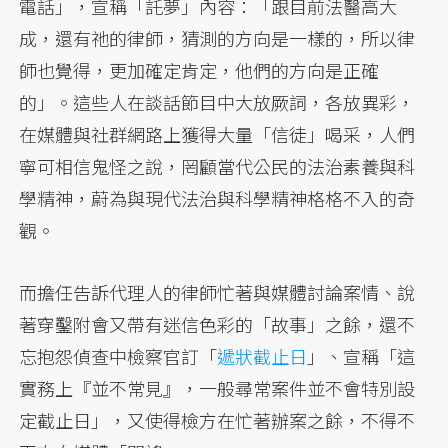
電話」，宣稱「託夢」內容：「跟目前法醫高大
成，還有祂的律師，猜測的方向是一樣的，所以律
師也覺得，更加確定肯定，他們的方向是正確
的」。這些人在談話節目中大放厥詞，各放異彩，
在媒體與社群網路上獲得大量「信徒」喝采，人們
寧可相信鬼怪之說，罔顧當代公民的法治素養與科
學精神，蔚為與現代法治與科學精神格格不入的奇
觀。
而擔任告訴代理人的律師忙著與媒體討論案情、說
著穿鑿附會又帶有迷信色彩的「故事」之餘，還不
忘抱怨偵查中檢察官訂「
遞狀截止日
」、宣稱「這
實務上『並不常見』，一般尋常案件並不會特別設
定截止日」，又使得檢方在忙著辦案之餘，不得不