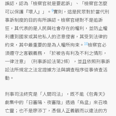
誤認，認為「檢察官就是要起訴」、「檢察官怎麼
9
可以保護『壞人』」。
實則，這是民眾對於當代刑
事訴制度的目的有所誤認。檢察官絕對不是追訴
狂，其代表的是人民與社會存在的權利，並防止權
利遭到國家或其他私人的恣意侵害，其受到法律的
10
約束，其中最重要的是為人權所拘束。
檢察官必
須遵守之客觀義務，「於被告有利及不利之情形，
一律注意」（刑事訴訟法第2條），並且依照刑事訴
訟法所規定之法定證據方法與調查程序從事偵查活
動。
刑事司法終究是「人間司法」，既不能《包青天》
劇集中的「日審陽、夜審陰」透過「烏盆」來召喚
亡靈；也不是廖添丁，憑個人正義觀而以違法的方