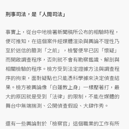
刑事司法，是「人間司法」
事實上，從台中地檢署新聞稿所公布的相驗時程，
便可推知，在這個案件經媒體渲染與輿論不理性乃
至於迷信的臆測「之前」，檢警便早已因「懷疑」
而開啟調查程序，否則就不會有勘察鑑識、解剖與
相關檢驗的程序。檢方受到法定證據方法與調查程
序的拘束，面對疑點也只能憑科學據來決定偵查結
果。檢方被輿論像「白蓮教上身」一樣壓著打，最
大的原因就是受到「法律」的限制，不能在媒體的
舞台中無端揣測、公開偵查假設、大肆作秀。
還有一些輿論對於「檢察官」這個職業的工作有所