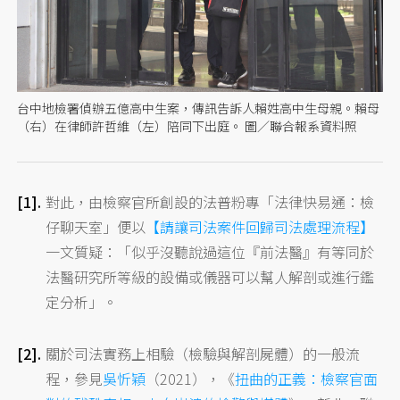
台中地檢署偵辦五億高中生案，傳訊告訴人賴姓高中生母親。賴母
（右）在律師許哲維（左）陪同下出庭。 圖／聯合報系資料照
對此，由檢察官所創設的法普粉專「法律快易通：檢
仔聊天室」便以
【請讓司法案件回歸司法處理流程】
一文質疑：「似乎沒聽說過這位『前法醫』有等同於
法醫研究所等級的設備或儀器可以幫人解剖或進行鑑
定分析」。
關於司法實務上相驗（檢驗與解剖屍體）的一般流
程，參見
吳忻穎
（2021），《
扭曲的正義：檢察官面