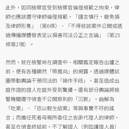
此外，如同檢察官受到檢察官倫理規範之拘束，律
師也應該遵守律師倫理規範，「謹言慎行，避免損
及律師形象」（第6條）、「不得就該案件公開或透
過傳播媒體發表足以損害司法公正之言論」（第25
條第2項）。
然而，就在檢警尚在調查中、相關鑑定報告出爐之
前，便有各種顯然「帶風向」的揭露，透過媒體試
圖帶動輿論干預司法的「操作手段」，甚至造成出
庭作證的證人在庭外受到驚擾。還有部分輿論將檢
警機關遵守偵查不公開原則的「沉默」，曲解為
「吃案」、「恐以輕生結案」等與事實不符的謠
言；而擔任死者母親所委任之告訴代理人的律師，
甚至在偵查終結前，不了解證人（例如護理人員）