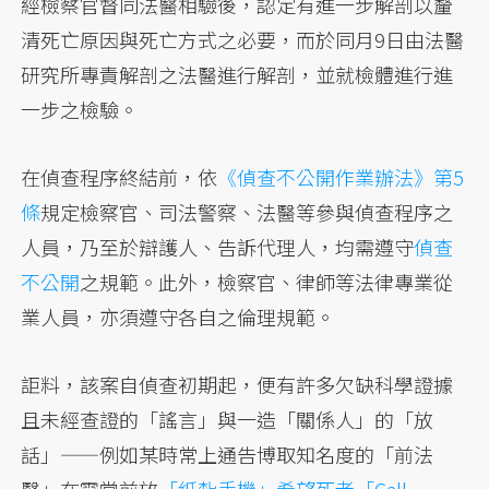
經檢察官督同法醫相驗後，認定有進一步解剖以釐
清死亡原因與死亡方式之必要，而於同月9日由法醫
研究所專責解剖之法醫進行解剖，並就檢體進行進
一步之檢驗。
在偵查程序終結前，依
《偵查不公開作業辦法》第5
條
規定檢察官、司法警察、法醫等參與偵查程序之
人員，乃至於辯護人、告訴代理人，均需遵守
偵查
不公開
之規範。此外，檢察官、律師等法律專業從
業人員，亦須遵守各自之倫理規範。
詎料，該案自偵查初期起，便有許多欠缺科學證據
且未經查證的「謠言」與一造「關係人」的「放
話」——例如某時常上通告博取知名度的「前法