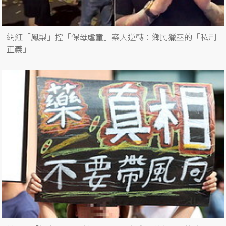
網紅「鳳梨」控「保母虐童」案大逆轉：鄉民獵巫的「私刑
正義」