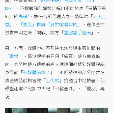
醫」在靈堂前放
「紙紮手機」希望死者「Call
Me」
、不採嚴謹科學鑑定逕自不斷發表「事情不單
1
純」的
高論
、擔任告訴代理人之一造律師「
天天上
香
」、
「擲筊」推論「夏姓配偶幹的」
、在偵查中
事實未明之際「開戰」檢方「
豈容隻手遮天
」。
另一方面，媒體也迫不及待地訪談與本案無關的
「
靈媒
」、毫無根據的日日「編寫」檢方偵查進
度，甚至連檢方傳喚的證人護理師都遭到媒體誤認
身分而「
被媒體嚇壞了
」，不明就裡的部分民眾在
偵查終結前揚言要「
上街頭
」抗議台中地檢署，使
得整起案件宛如中世紀「宗教審判」、「獵巫」再
現。