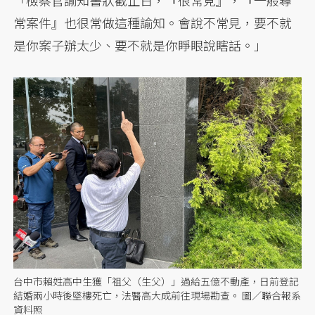
常案件』也很常做這種諭知。會說不常見，要不就
是你案子辦太少、要不就是你睜眼說瞎話。」
台中市賴姓高中生獲「祖父（生父）」過給五億不動產，日前登記
結婚兩小時後墜樓死亡，法醫高大成前往現場勘查。 圖／聯合報系
資料照