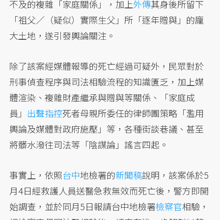
不及的複雜「家庭關係」，加上
外傳
其身後所留下
「祖父／（疑似）實際生父」所「逐年贈與」的龐
大土地，遂引發輿論關注。
除了該案經媒體報導的死亡經過可疑外，民眾對於
刑事偵查程序與司法相驗流程的知識匱乏，加上媒
體渲染、複雜財產繼承與贈與等關係、「家庭成
員」
出聲指控
死者母親所委任的律師團策略「濫用
輿論及媒體對政府施壓」等，各種街談巷議、甚至
將髒水潑往司法等「陰謀論」謠言四起。
事實上，依照
台中
地檢署的
新聞稿
說明，該案係於5
月4日經救護人員送醫急救無效而死亡後，警方即開
始調查，並於同月5日報請台中地檢署
檢察官
相驗，