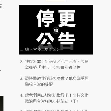
雇
鳴人堂停止更新公告
性感無罪：拒絕身／心二元論，談選
舉造勢「性化」空服員的複雜性
旦
戰時醫療救護該怎麼做？俄烏戰爭經
驗給台灣的提醒
讓我們用出版抵抗世界吧！小誌文化
政治與台灣龐克小誌簡史（下）