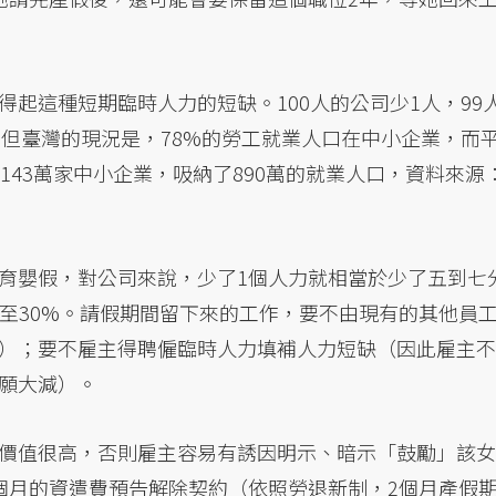
起這種短期臨時人力的短缺。100人的公司少1人，99
。但臺灣的現況是，78%的勞工就業人口在中小企業，而
143萬家中小企業，吸納了890萬的就業人口，資料來源
育嬰假，對公司來說，少了1個人力就相當於少了五到七
甚至30%。請假期間留下來的工作，要不由現有的其他員
）；要不雇主得聘僱臨時人力填補人力短缺（因此雇主不
願大減）。
價值很高，否則雇主容易有誘因明示、暗示「鼓勵」該女
個月的資遣費預告解除契約（依照勞退新制，2個月產假