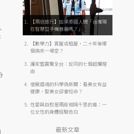
【兩倍旅行】如果泰國人問「台灣現
人
在智慧型手機普遍嗎？」
平
【數學力】買屋或租屋，二十年後哪
：
個換來一場空？
護家盟震驚全台：反同的七個超爛理
由
分
工
借屍還魂的科學偽新聞：看美女有益
健康，娶美女卻會短命？
性愛與自慰是兩座相隔千里的島：一
位女性的身體經驗告白
最新文章
期