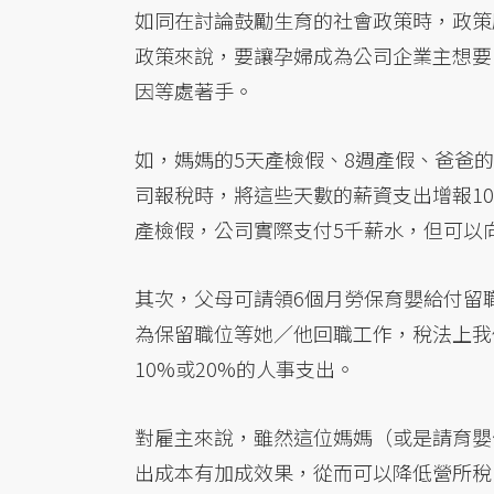
如同在討論鼓勵生育的社會政策時，政策
政策來說，要讓孕婦成為公司企業主想要
因等處著手。
如，媽媽的5天產檢假、8週產假、爸爸
司報稅時，將這些天數的薪資支出增報10
產檢假，公司實際支付5千薪水，但可以
其次，父母可請領6個月勞保育嬰給付留
為保留職位等她／他回職工作，稅法上我
10%或20%的人事支出。
對雇主來說，雖然這位媽媽（或是請育嬰
出成本有加成效果，從而可以降低營所稅