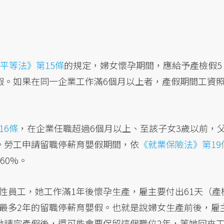
平等法》第15條
的規定，婦女懷孕期間，應給予產檢假5
假。如果在同一企業工作滿6個月以上者，產假期間工資
16條
，在企業任職超過6個月以上、至該子女3歲以前，
。勞工申請留職停薪育嬰假期間，依
《就業保險法》第19
60%。
性員工，她工作滿1年後懷孕生產，雇主要付出61天（產
最多2年的留職停薪育嬰假。也就是說婦女生產前後，雇
她請完產假後，還可能會要保留這個職位2年，等她回來