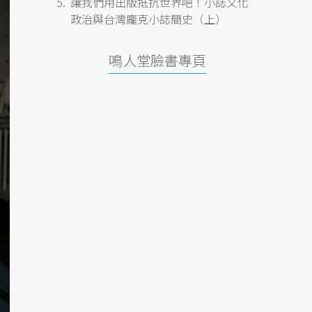
讓我們用出版抵抗世界吧！小誌文化
政治與台灣龐克小誌簡史（上）
鳴人堂臉書專頁