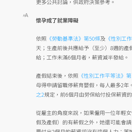
更多公共討論，供政府決策參考。
懷孕成了就業障礙
依照
《勞動基準法》第50條
及
《性別工作
天；生產前後共應給予（至少）8週的產
給；工作未滿6個月者，薪資減半發給。
產假結束後，依照
《性別工作平等法》第
母得申請留職停薪育嬰假，每人最多2年
之2
規定，前6個月由勞保給付投保薪資的
從雇主的角度來說，如果僱用一位年輕女
假及產假）的有薪假之外，她還可能會請
要付出2個月的薪資卻沒有這個人力；等