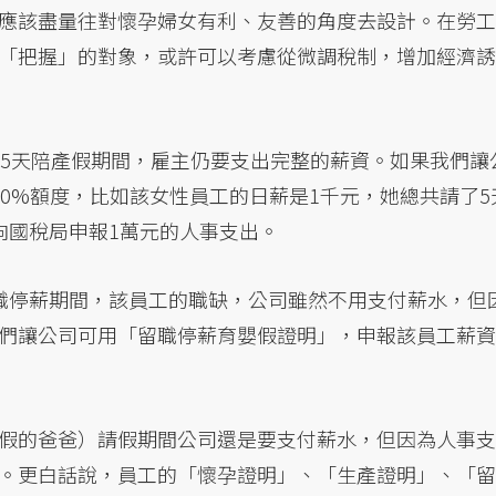
應該盡量往對懷孕婦女有利、友善的角度去設計。在勞工
「把握」的對象，或許可以考慮從微調稅制，增加經濟誘
的5天陪產假期間，雇主仍要支出完整的薪資。如果我們讓
0%額度，比如該女性員工的日薪是1千元，她總共請了5
向國稅局申報1萬元的人事支出。
職停薪期間，該員工的職缺，公司雖然不用支付薪水，但
們讓公司可用「留職停薪育嬰假證明」，申報該員工薪資
假的爸爸）請假期間公司還是要支付薪水，但因為人事支
。更白話說，員工的「懷孕證明」、「生產證明」、「留