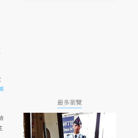
照
父
條
最多瀏覽
檢
主
工