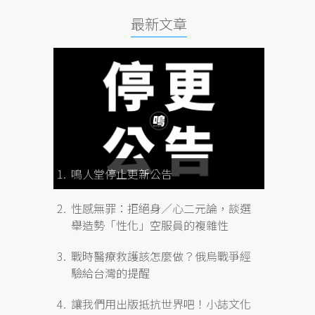
最新文章
鳴人堂停止更新公告
性感無罪：拒絕身／心二元論，談選
舉造勢「性化」空服員的複雜性
戰時醫療救護該怎麼做？俄烏戰爭經
驗給台灣的提醒
讓我們用出版抵抗世界吧！小誌文化