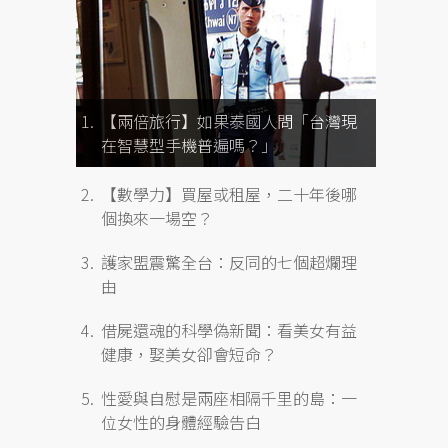
【兩倍旅行】如果泰國人問「台灣現
在智慧型手機普遍嗎？」
【數學力】買屋或租屋，二十年後哪
個換來一場空？
護家盟震驚全台：反同的七個超爛理
由
借屍還魂的科學偽新聞：看美女有益
健康，娶美女卻會短命？
性愛與自慰是兩座相隔千里的島：一
位女性的身體經驗告白