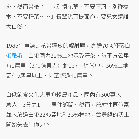
家，然而災後：「『別摸花草、不要下河、別碰樹
木、不要種菜……』長輩總耳提面命，要兒女遠離
大自然。」
1986年車諾比核災釋放的輻射塵，高達70%降落白
俄羅斯
。白俄國內22%土地深受汙染，每平方公里
有1居里（370億貝克）銫137，這當中，36%土地
更有5居里以上、甚至超過40居里。
白俄飲食文化大量仰賴農產品，國內有300萬人──
總人口3分之1──居住鄉間。然而，放射性同位素
並未放過白俄22%農地和23%林地，曾豐饒的沃土
開始失去生命力。