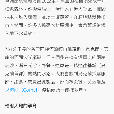
車諾比核電廠方圓10公里，高聳的松樹壞死成一片
紅色森林。蘇聯當局命「清理人」進入災區，摧毀
林木、堆入壕溝，並以土壤覆蓋，在原地點栽種松
苗。然而，許多人擔憂木材腐爛後，會帶著輻射滲
入地下水系統。
761公里長的普里匹特河流經白俄羅斯、烏克蘭，寬
廣的河面波光粼粼，但人們多在植有短草皮的兩岸
玩沙、曬日光浴、野餐。這原是一條通往基輔（烏
克蘭首都）的熱門水路，人們喜歡到烏克蘭採購服
飾、甜食，或賣出乳製品。然而核災後，莫茲爾及
戈梅爾（Gomel）
渡輪碼頭已停擺多年。
輻射大地的孕育