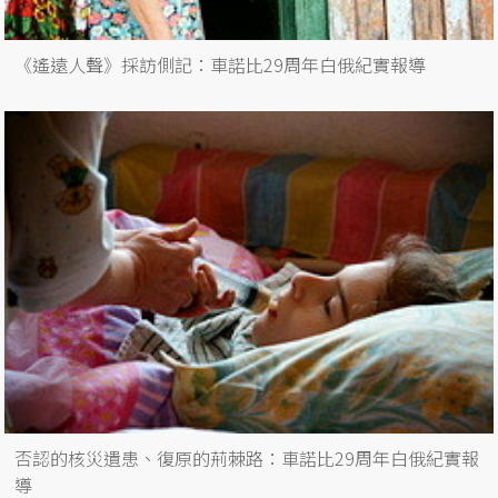
《遙遠人聲》採訪側記：車諾比29周年白俄紀實報導
否認的核災遺患、復原的荊棘路：車諾比29周年白俄紀實報
導