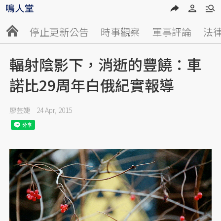
停止更新公告
時事觀察
軍事評論
法
輻射陰影下，消逝的豐饒：車
諾比29周年白俄紀實報導
廖芸婕
24 Apr, 2015