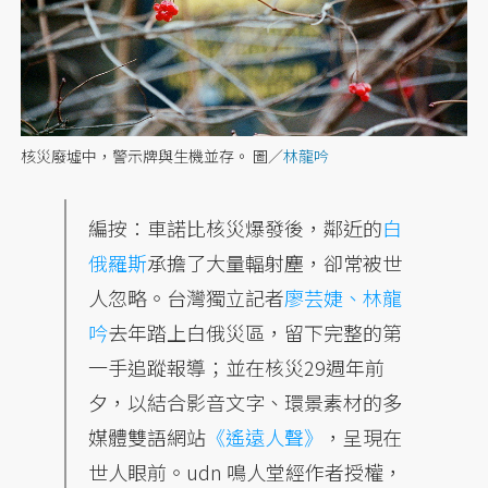
核災廢墟中，警示牌與生機並存。
圖／
林龍吟
編按：車諾比核災爆發後，鄰近的
白
俄羅斯
承擔了大量輻射塵，卻常被世
人忽略。台灣獨立記者
廖芸婕、林龍
吟
去年踏上白俄災區，留下完整的第
一手追蹤報導；並在核災29週年前
夕，以結合影音文字、環景素材的多
媒體雙語網站
《遙遠人聲》
，呈現在
世人眼前。udn 鳴人堂經作者授權，