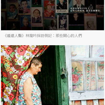
《遙遠人聲》林龍吟採訪側記：那些開心的人們