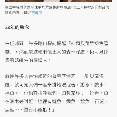
畫面中輻射值為全球平均背景輻射劑量2倍以上。這裡的乳製品供
應國內外。
圖／
林龍吟
29年的執念
白俄郊區，許多路口標誌提醒「菇類及莓果採集管
制」，然而駛進輻射值更高的森林深處，仍可見採
集蘑菇維生的羅姆人。
就連許多人害怕親近的普里匹特河，一到災區深
處，就可見人們一無牽掛地浸泡著，游泳、戲水、
捕魚。一位釣客招呼我們，如數家珍：「妳看，魚
在灌木叢附近。這裡有鱸魚、鯛魚、鯰魚、石斑、
湖鯉……還有小龍蝦！」