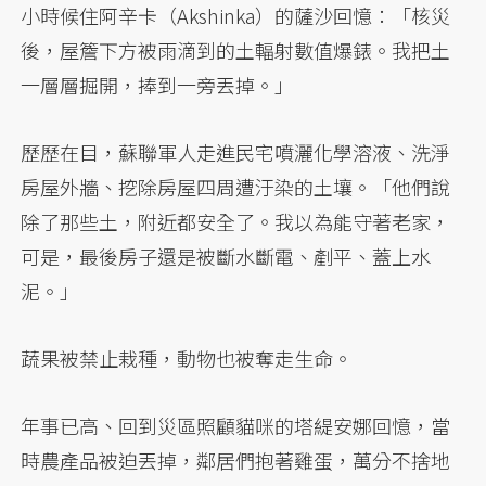
小時候住阿辛卡（Akshinka）的薩沙回憶：「核災
後，屋簷下方被雨滴到的土輻射數值爆錶。我把土
一層層掘開，捧到一旁丟掉。」
歷歷在目，蘇聯軍人走進民宅噴灑化學溶液、洗淨
房屋外牆、挖除房屋四周遭汙染的土壤。「他們說
除了那些土，附近都安全了。我以為能守著老家，
可是，最後房子還是被斷水斷電、剷平、蓋上水
泥。」
蔬果被禁止栽種，動物也被奪走生命。
年事已高、回到災區照顧貓咪的塔緹安娜回憶，當
時農產品被迫丟掉，鄰居們抱著雞蛋，萬分不捨地