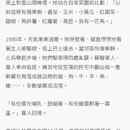
爬上對面山頭掩埋。她站在自家菜園前比劃：「以
前這裡有蘋果樹、番茄、玉米、小黃瓜、紅甜菜、
甜椒、馬鈴薯、紅蘿蔔、萵苣。我有一匹馬。」
1986年，天氣漸漸溫暖。狗哭號著、貓直愣愣地看
著主人被驅趕、搭上巴士遠去。當郊區恢復寧靜，
士兵舉起步槍，牠們緊張得四處亂竄。蘇聯軍人、
獵人奉命追逐，痛苦地從空蕩的民宅中翻出每一隻
躲藏在角落或器皿裡的貓、狗、牛、羊、馬、
雞……，全數槍斃或活埋。
「有些還在哺乳、瑟縮著，有些雞還孵著一窩
蛋。」獵人回憶。