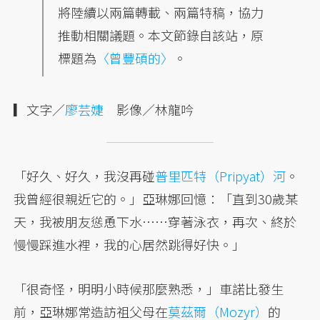
將陸續以兩篇轉載、兩篇特稿，協力
推動相關議題。本文節錄自該站，原
標題為
〈曾豐碩的〉
。
▎文字／
廖芸婕
影像／林龍吟
「好久、好久，我沒再碰
普里匹特（Pripyat）河
。
我曾經很親近它的。」亞琳娜回憶：「直到30歲某
天，我被朋友慫恿下水……穿著泳衣，再次、終於
慢慢踩進水裡，我的心居然跳得好快。」
「很奇怪，明明小時候那麼熟悉，」車諾比發生
前，亞琳娜常造訪祖父母在
莫茲爾（Mozyr）
的