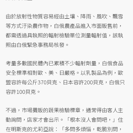
由於放射性物質容易經由土壤、降雨、風吹、飄雪
等方式汙染農作物，白俄農產品進入市面販售前，
都需透過具執照的輻射檢驗單位測量輻射值，該執
照由白俄緊急事務局核發。
考量多數國民體內已累積不少輻射劑量，白俄食品
安全標準相對歐、美、日嚴格。以乳製品為例，歐
盟容許每公斤370貝克、日本容許200貝克，白俄只
容許100貝克。
不過，市場攤販的蔬果檢驗標章，通常得由客人主
動詢問，店家才會出示。「根本沒人會問吧，」住
在明斯克的尤莉亞說：「多問多煩惱，乾脆別問，