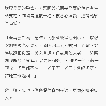
炊煙裊裊的房舍外，菜園與花園幾乎等於倖存者生
命支柱，作物常達數十種，被悉心照顧，遑論輻射
值高低。
「看著農作物生長時，人都會覺得很開心，」塔緹
安娜巡視老家菜園，喃喃29年前的故事。終於，她
得以翻回災區，與之重逢。但歲月催人老：「這菜
園我照顧了50年，以前身強體壯，作物一籃接著一
籃收，多重都不怕……老了啊！老了！曾經多麼辛
苦地工作過啊！」
雞、鴨、豬也不僅僅提供食物來源，更像久違的家
人。