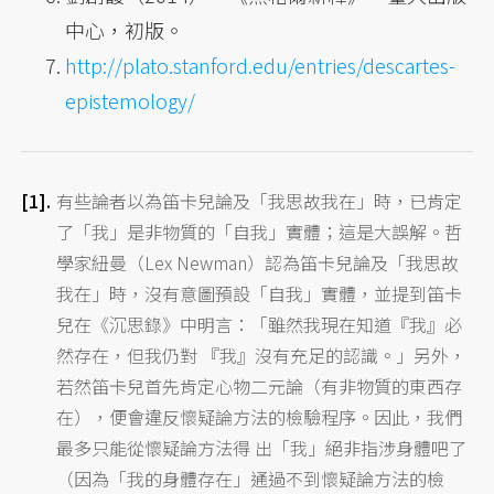
中心，初版。
http://plato.stanford.edu/entries/descartes-
epistemology/
有些論者以為笛卡兒論及「我思故我在」時，已肯定
了「我」是非物質的「自我」實體；這是大誤解。哲
學家紐曼（Lex Newman）認為笛卡兒論及「我思故
我在」時，沒有意圖預設「自我」實體，並提到笛卡
兒在《沉思錄》中明言：「雖然我現在知道『我』必
然存在，但我仍對 『我』沒有充足的認識。」另外，
若然笛卡兒首先肯定心物二元論（有非物質的東西存
在），便會違反懷疑論方法的檢驗程序。因此，我們
最多只能從懷疑論方法得 出「我」絕非指涉身體吧了
（因為「我的身體存在」通過不到懷疑論方法的檢