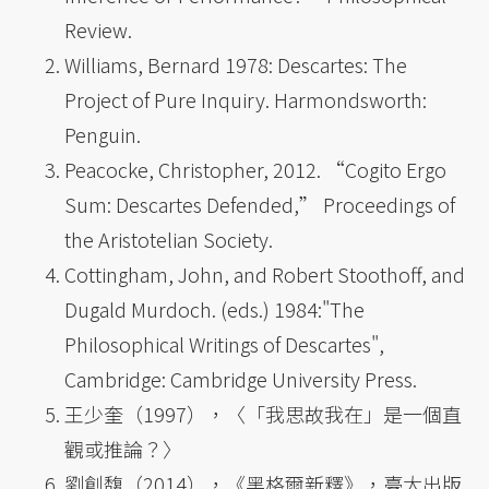
Review.
Williams, Bernard 1978: Descartes: The
Project of Pure Inquiry. Harmondsworth:
Penguin.
Peacocke, Christopher, 2012. “Cogito Ergo
Sum: Descartes Defended,” Proceedings of
the Aristotelian Society.
Cottingham, John, and Robert Stoothoff, and
Dugald Murdoch. (eds.) 1984:"The
Philosophical Writings of Descartes",
Cambridge: Cambridge University Press.
王少奎（1997），〈「我思故我在」是一個直
觀或推論？〉
劉創馥（2014），《黑格爾新釋》，臺大出版