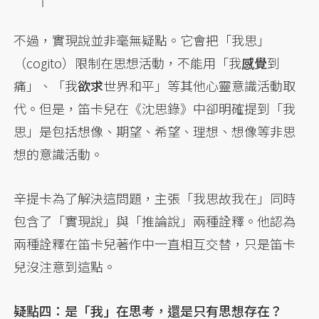
不過，實現說並非毫無疑點。它會把「我思」
（cogito）限制在思想活動，不能用「我
感覺
到
痛」、「我
欲求
世界和平」等其他心靈意識活動取
代。但是，笛卡兒在《沈思錄》中卻明確提到「我
思」是包括想像、期望、希望、理想、想像等非思
想的意識活動。
辛提卡為了解決這問題，主張「我思故我在」同時
包含了「實現說」與「推論說」兩種詮釋。他認為
兩種詮釋在笛卡兒著作中一直相互交替，只是笛卡
兒沒注意到這點。
疑點四：是「我」在思考，還是只有思想存在？