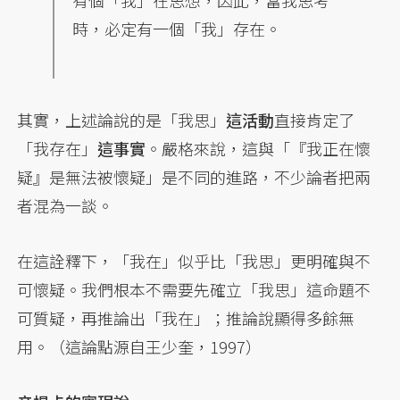
有個「我」在思想，因此，當我思考
時，必定有一個「我」存在。
其實，上述論說的是「我思」
這活動
直接肯定了
「我存在」
這事實
。嚴格來說，這與「『我正在懷
疑』是無法被懷疑」是不同的進路，不少論者把兩
者混為一談。
在這詮釋下，「我在」似乎比「我思」更明確與不
可懷疑。我們根本不需要先確立「我思」這命題不
可質疑，再推論出「我在」；推論說顯得多餘無
用。（這論點源自王少奎，1997）