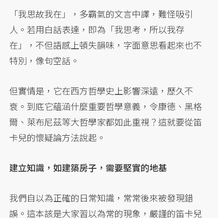
「我思故我在」，多霸氣的文言中譯，難怪吸引
人。若用白話表達，即為「我思考，所以我存
在」，不但語感上頓失韻味，字面意思看起來也不
特別，像句空話。
但實情是，它在西方哲學史上影響深遠，歷久不
衰。到底它蘊涵什麼重要哲學意義，令康德、黑格
爾、萊布尼茲等大哲學家都如此重視？這就要從笛
卡兒的懷疑論方法說起。
建立知識，如建築房子，需要堅實的地基
我們自以為正確的日常知識，常常後來被發現錯
誤。這本該是大家習以為常的現象，嚴謹的笛卡兒