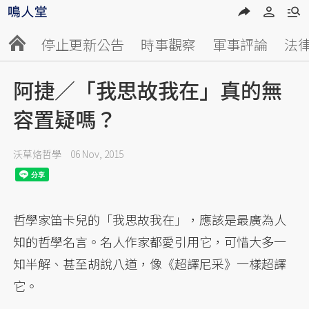
停止更新公告
時事觀察
軍事評論
法
阿捷／「我思故我在」真的無
容置疑嗎？
沃草烙哲學
06 Nov, 2015
哲學家笛卡兒的「我思故我在」，應該是最廣為人
知的哲學名言。名人作家都愛引用它，可惜大多一
知半解、甚至胡說八道，像《超譯尼采》一樣超譯
它。