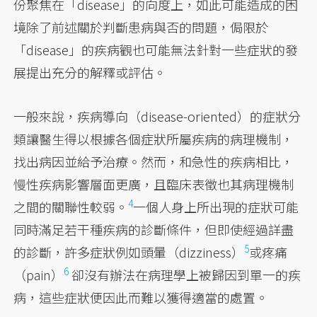
份聚焦在「disease」的向度上，如此可能造成的困
境除了前述關於判斷患病與否的問題，侷限於
「disease」的疾病觀也可能無法針對一些症狀的發
展提出充分的解釋或評估。
一般來說，疾病導向（disease-oriented）的症狀分
類讓醫生得以根據各個症狀所屬疾病的病理機制，
找出病因並給予治療。然而，和急性的疾病相比，
慢性疾病影響層面更廣，
且臨床表徵也其病理機制
4
之間的關聯性較弱。
一個人身上所出現的症狀可能
同時滿足若干種疾病的診斷條件，但即使經過詳盡
5
的診斷，
許多症狀例如頭暈（dizziness）
或
疼痛
6
（pain）
卻沒有辦法在病理學上被歸因到單一的疾
病，這些症狀便因此而難以獲得適當的處置。