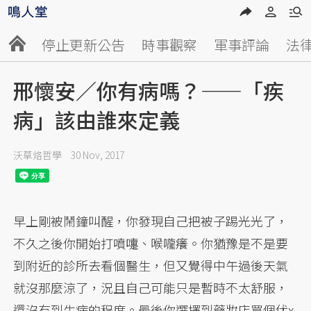
停止更新公告
時事觀察
軍事評論
法
邢懷安／你有病嗎？——「疾
病」該由誰來定義
沃草烙哲學
30 Nov, 2017
早上剛被鬧鐘叫醒，你發現自己把被子踢光光了，
不久之後你開始打噴嚏、喉嚨癢。你猶豫是不是要
到附近的診所去看個醫生，但又覺得中午過後天氣
就沒那麼涼了，況且自己可能只是暫時不太舒服，
還沒有到生病的程度。最後你選擇到藥妝店買個伏x