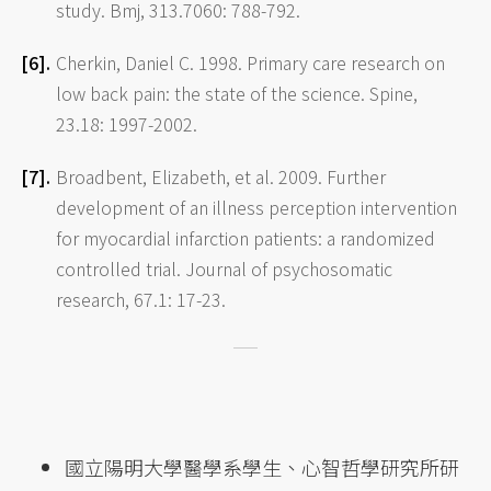
study. Bmj, 313.7060: 788-792.
Cherkin, Daniel C. 1998. Primary care research on
low back pain: the state of the science. Spine,
23.18: 1997-2002.
Broadbent, Elizabeth, et al. 2009. Further
development of an illness perception intervention
for myocardial infarction patients: a randomized
controlled trial. Journal of psychosomatic
research, 67.1: 17-23.
國立陽明大學醫學系學生、心智哲學研究所研