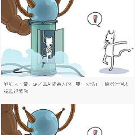
劉維人、黃豆泥／當AI成為人的「雙生火焰」：機器伴侶永
遠監視著你