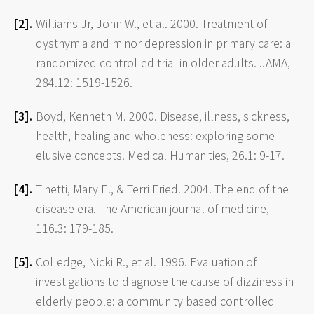
Williams Jr, John W., et al. 2000. Treatment of
dysthymia and minor depression in primary care: a
randomized controlled trial in older adults. JAMA,
284.12: 1519-1526.
Boyd, Kenneth M. 2000. Disease, illness, sickness,
health, healing and wholeness: exploring some
elusive concepts. Medical Humanities, 26.1: 9-17.
Tinetti, Mary E., & Terri Fried. 2004. The end of the
disease era. The American journal of medicine,
116.3: 179-185.
Colledge, Nicki R., et al. 1996. Evaluation of
investigations to diagnose the cause of dizziness in
elderly people: a community based controlled