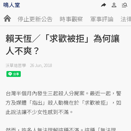
停止更新公告
時事觀察
軍事評論
法
賴天恆／「求歡被拒」為何讓
人不爽？
沃草烙哲學
26 Jun, 2018
台灣半個月內發生三起殺人分屍案。最近一起，警
方及媒體「指出」殺人動機在於「求歡被拒」，如
此說法讓不少女性感到不滿。
然而，許多人無法理解這種不滿。這種「無法理