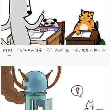
陳紫吟／女學生在課堂上為何總是沉默？教育現場的性別不
平等