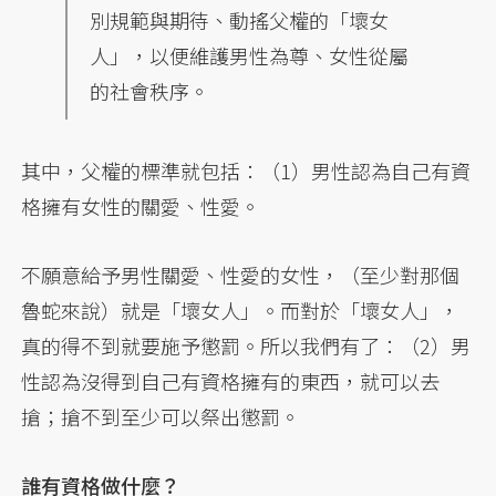
別規範與期待、動搖父權的「壞女
人」，以便維護男性為尊、女性從屬
的社會秩序。
其中，父權的標準就包括：（1）男性認為自己有資
格擁有女性的關愛、性愛。
不願意給予男性關愛、性愛的女性，（至少對那個
魯蛇來說）就是「壞女人」。而對於「壞女人」，
真的得不到就要施予懲罰。所以我們有了：（2）男
性認為沒得到自己有資格擁有的東西，就可以去
搶；搶不到至少可以祭出懲罰。
誰有資格做什麼？