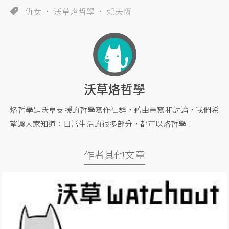
仇女
沃草烙哲學
賴天恆
沃草烙哲學
烙哲學是沃草支援的哲學寫作社群，藉由書寫和討論，我們希
望讓大家知道：日常生活的很多部分，都可以烙哲學！
作者其他文章