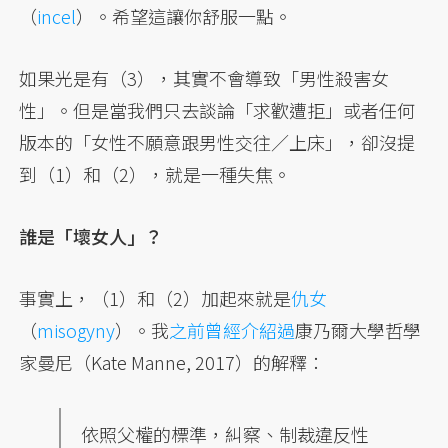
（
incel
）。希望這讓你舒服一點。
如果光是有（3），其實不會導致「男性殺害女
性」。但是當我們只去談論「求歡遭拒」或者任何
版本的「女性不願意跟男性交往／上床」，卻沒提
到（1）和（2），就是一種失焦。
誰是「壞女人」？
事實上，（1）和（2）加起來就是
仇女
（
misogyny
）。我
之前曾經介紹過
康乃爾大學哲學
家曼尼（Kate Manne, 2017）的解釋：
依照父權的標準，糾察、制裁違反性