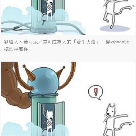
劉維人、黃豆泥／當AI成為人的「雙生火焰」：機器伴侶永
遠監視著你