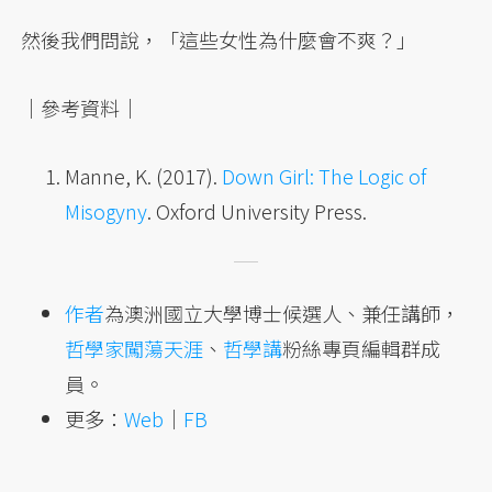
然後我們問說，「這些女性為什麼會不爽？」
｜參考資料｜
Manne, K. (2017).
Down Girl: The Logic of
Misogyny
. Oxford University Press.
作者
為澳洲國立大學博士候選人、兼任講師，
哲學家闖蕩天涯
、
哲學講
粉絲專頁編輯群成
員。
更多：
Web
｜
FB