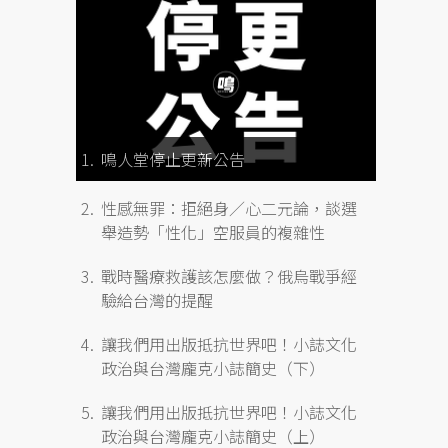
鳴人堂停止更新公告
性感無罪：拒絕身／心二元論，談選
舉造勢「性化」空服員的複雜性
戰時醫療救護該怎麼做？俄烏戰爭經
驗給台灣的提醒
讓我們用出版抵抗世界吧！小誌文化
政治與台灣龐克小誌簡史（下）
讓我們用出版抵抗世界吧！小誌文化
政治與台灣龐克小誌簡史（上）