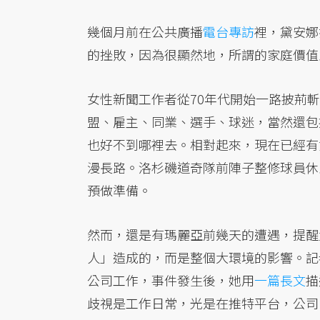
幾個月前在公共廣播
電台專訪
裡，黛安娜
的挫敗，因為很顯然地，所謂的家庭價值
女性新聞工作者從70年代開始一路披荊
盟、雇主、同業、選手、球迷，當然還包
也好不到哪裡去。相對起來，現在已經有
漫長路。洛杉磯道奇隊前陣子整修球員休
預做準備。
然而，還是有瑪麗亞前幾天的遭遇，提醒
人」造成的，而是整個大環境的影響。記者茱
公司工作，事件發生後，她用
一篇長文
描
歧視是工作日常，光是在推特平台，公司