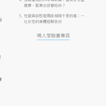
健康，娶美女卻會短命？
性愛與自慰是兩座相隔千里的島：一
有
位女性的身體經驗告白
鳴人堂臉書專頁
里
襪
女