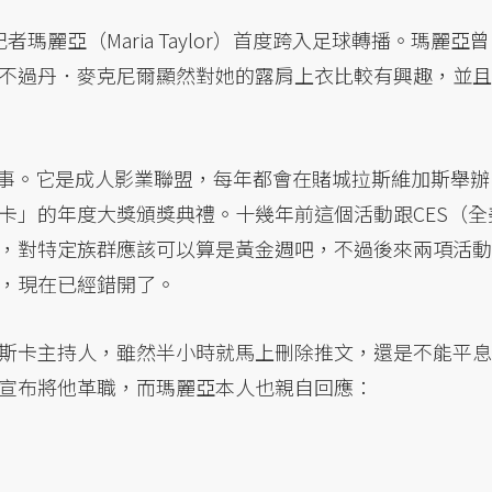
瑪麗亞（Maria Taylor）首度跨入足球轉播。瑪麗亞曾
不過丹．麥克尼爾顯然對她的露肩上衣比較有興趣，並且
好事。它是成人影業聯盟，每年都會在賭城拉斯維加斯舉辦
卡」的年度大獎頒獎典禮。十幾年前這個活動跟CES（全
，對特定族群應該可以算是黃金週吧，不過後來兩項活動
，現在已經錯開了。
斯卡主持人，雖然半小時就馬上刪除推文，還是不能平息
宣布將他革職，而瑪麗亞本人也親自回應：