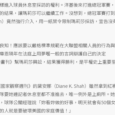
樣進入球員休息室採訪的權利。洋基後來打進總冠軍賽，
的結果，讓瑪莉莎可以繼續工作。沒想到，總冠軍賽打到
Kuhn）竟然強行介入，用一紙禁令限制瑪莉莎採訪，宣告沒
良知！應該要以嚴格標準規範在大聯盟相關人員的行為與
庫恩隔年在法庭上用夢囈一般的言詞辯護自己的決定
運動畫刊》幫瑪莉莎興訟，結果獲得勝利，是平權史上重要
家觀察週刊》的黛安娜（Diane K. Shah）雖然拿到紅
隊要她連記者休息室都不准進去，唯一例外是上廁所。她
，球隊公關經理說「妳看妳做的好事，明天就會有50個
的人就是要破壞美國的家庭價值！」