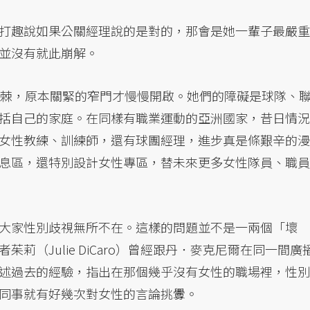
打趣說如果公關經理說的是對的，那會是她一輩子最嚴重
並沒有就此崩解。
斬棘，原本關緊的窄門才慢慢開啟。她們的障礙是球隊、
括自己的家庭。在同樣有職業運動的亞洲國家，昔日情況
女性教練、訓練師，還有球團經理，進步真是條艱辛的漫
息區，還特別設計女性專區，替未來更多女性隊員、職員
大家性別歧視無所不在。這樣的問題並不是一兩個「壞
莉（Julie DiCaro）曾經跟丹．麥克尼爾在同一間廣
述過去的經驗，指出在那個幾乎沒有女性的職場裡，性別
同事就有好幾次對女性的言論挑釁。