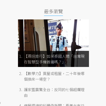
最多瀏覽
【兩倍旅行】如果泰國人問「台灣現
在智慧型手機普遍嗎？」
【數學力】買屋或租屋，二十年後哪
個換來一場空？
護家盟震驚全台：反同的七個超爛理
由
）
借屍還魂的科學偽新聞：看美女有益