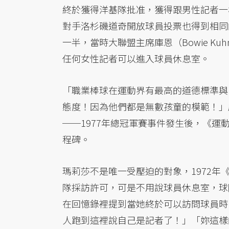
終於獲得洋基隊批准，獲得跟男性記者一
對手洛杉磯道奇開放球員投票也得到相同
一半，當時大聯盟主席庫恩（Bowie 
任何女性記者可以進入球員休息室。
「職業棒球在運動界有最高的道德標準與
態度！因為他們都是無數孩童的模範！」
──1977年總冠軍賽事件發生後，《
程碑。
瑪莉莎不是唯一受壓迫的對象，1972年《國
隊採訪許可，可是不用說球員休息室，球
在回憶錄裡提到當她終於可以訪問球員時
人跑到這裡說自己是記者了！」「妳這樣