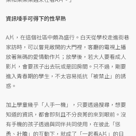
資訊唾手可得下的性早熟
A片，在這個社區中頗為盛行。白天從學校走進街巷
家訪時，可以瞥見敞開的大門裡，客廳的電視上播
放著無碼的愛情動作片；放學後，若大人要看成人
影片，會要孩子出去玩或是回房間。只不過，剛要
進入青春期的學生，不太容易抵抗「被禁止」的誘
惑。
加上學童幾乎「人手一機」，只要透過搜尋，想要
知道的資訊，都會即刻且不分良莠的來到眼前。沒
有手機的孩子透過與同伴共同使用，在彼此「慫
恿、壯膽」的互動下，就成了「一起看A片」的日