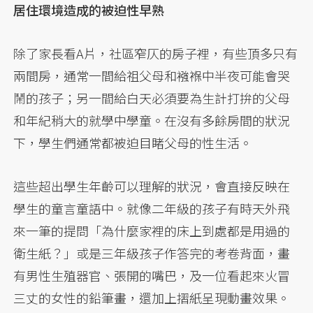
居住環境造成的被迫性早熟
除了家長看A片，社區窄仄的房子裡，有些頂多只有
兩間房，通常一間給祖父母和襁褓中半夜可能會哭
鬧的孩子；另一間給白天必須要為生計打拚的父母
和年紀稍大的就學中學童。在沒有多餘房間的狀況
下，學生們通常都被迫目睹父母的性生活。
這些超出學生年齡可以理解的狀況，會直接反映在
學生的童言童語中。就像二年級的孩子有時天外飛
來一筆的提問「為什麼家裡的床上到處都是用過的
衛生紙？」或是三年級孩子作答完的考卷背面，畫
有男性生殖器官、張開的嘴巴，及一位看起來火冒
三丈的女性的鉛筆畫，還加上摺紙呈現動畫效果。