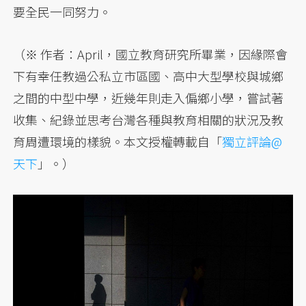
要全民一同努力。
（※ 作者：April，國立教育研究所畢業，因緣際會
下有幸任教過公私立市區國、高中大型學校與城鄉
之間的中型中學，近幾年則走入偏鄉小學，嘗試著
收集、紀錄並思考台灣各種與教育相關的狀況及教
育周遭環境的樣貌。本文授權轉載自「
獨立評論@
天下
」。）