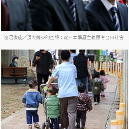
笹沼俊暁／頂大菁英的空殼：從日本學歷主義思考台日社會