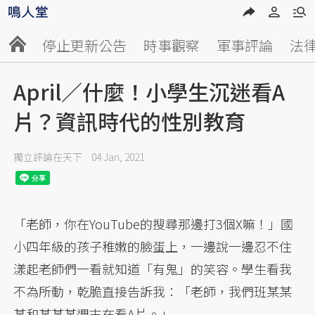
停止更新公告
時事觀察
軍事評論
法
April／什麼！小學生沉迷看A
片？資訊時代的性別教育
獨立評論在天下
04 Jan, 2021
「老師，你在YouTube的搜尋那邊打3個X嘛！」國
小四年級的孩子稚嫩的臉蛋上，一邊說一邊忍不住
漾起老師們一看就知道「有鬼」的笑容。學生看我
不為所動，乾脆直接告訴我：「老師，我們班某某
某和某某某週末在看A片。」