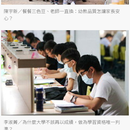
陳宇新／餐餐三色豆、老師一直換：幼教品質怎讓家長安
心？
李淑菁／為什麼大學不該再以成績，做為學習資格唯一判
準？