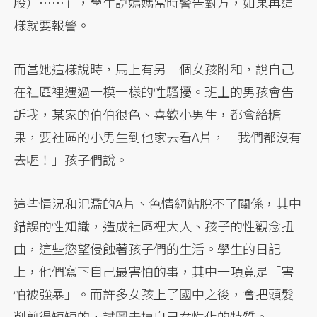
股）……」，學生說媽媽當時警告對方，如果再這
樣就要報警。
而當她這樣說時，馬上有另一個女孩附和，說自己
在社區裡遇過一模一樣的性騷擾。班上的男孩會告
訴我，某家的伯伯很色、喜歡小男生，都會給糖
果，要社區的小男生到他家去看A片，「我們都沒有
去喔！」孩子們說。
這些情況和氾濫的A片、色情網站脫不了關係，其中
錯誤的性知識，造成社區裡大人、孩子的性觀念扭
曲，這些慾望侵蝕著孩子們的生活。學生的日記
上，他們寫下自己最害怕的事，其中一項竟是「害
怕被強暴」。而許多女孩上了國中之後，會把頭髮
削剪得短短的，試圖去掉自己女性化的特質。