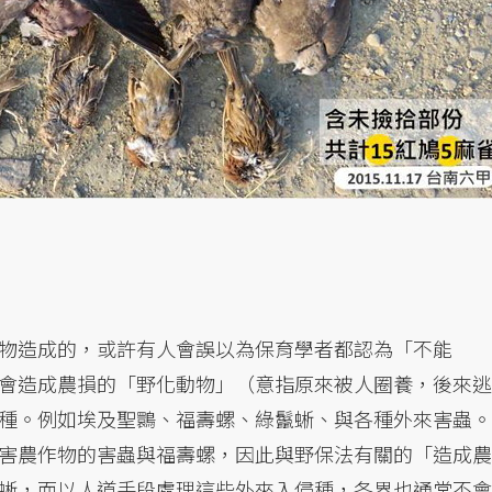
物造成的，或許有人會誤以為保育學者都認為「不能
會造成農損的「野化動物」（意指原來被人圈養，後來逃
種。例如埃及聖䴉、福壽螺、綠鬣蜥、與各種外來害蟲。
害農作物的害蟲與福壽螺，因此與野保法有關的「造成農
蜥，而以人道手段處理這些外來入侵種，各界也通常不會