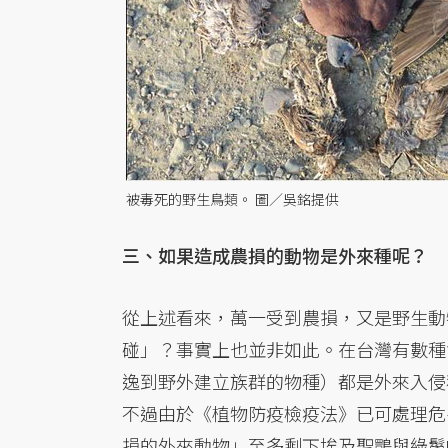
被毒死的野生鳥類。 圖／吳銘提供
三、如果造成農損的動物是外來種呢？
從上述看來，萬一受到農損，又是野生動
碰」？事實上也並非如此。在台灣有數種
逸到野外建立族群的物種）都是外來入侵
不過由於《植物防疫檢疫法》已可處理危
損的外來動物」至多剩下埃及聖䴉與綠鬣