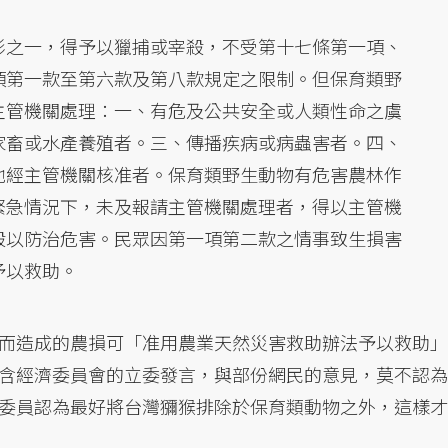
形之一，得予以獵捕或宰殺，不受第十七條第一項、
項第一款至第六款及第八款規定之限制。但保育類野
主管機關處理：一、有危及公共安全或人類性命之虞
家畜或水產養殖者。三、傳播疾病或病蟲害者。四、
他經主管機關核准者。保育類野生動物有危害農林作
緊急情況下，未及報請主管機關處理者，得以主管機
殺以防治危害。民眾因第一項第二款之情事致生損害
予以救助。
而造成的農損可「准用農業天然災害救助辦法予以救助」
含經濟委員會的立委發言，與部份網民的意見，莫不認為
委員認為最好將台灣獼猴排除於保育類動物之外，這樣才