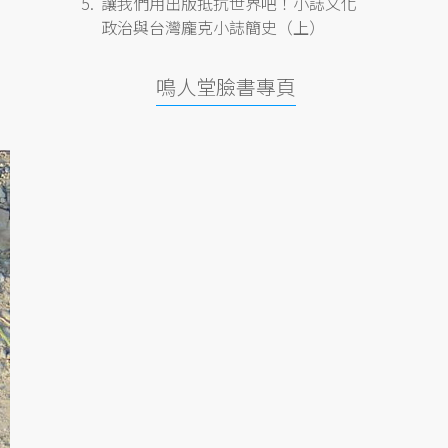
讓我們用出版抵抗世界吧！小誌文化
政治與台灣龐克小誌簡史（上）
鳴人堂臉書專頁