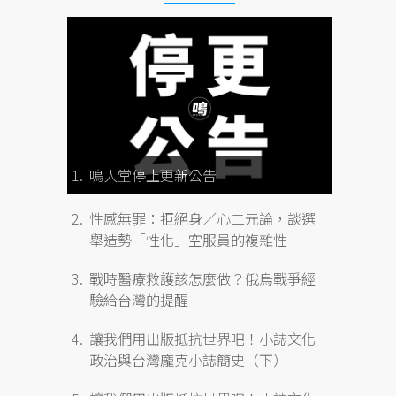
鳴人堂停止更新公告
性感無罪：拒絕身／心二元論，談選
舉造勢「性化」空服員的複雜性
戰時醫療救護該怎麼做？俄烏戰爭經
驗給台灣的提醒
讓我們用出版抵抗世界吧！小誌文化
政治與台灣龐克小誌簡史（下）