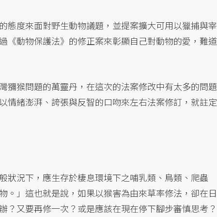
的態度來面對野生動物議題，並提案擴大可用以獵捕與宰
過《動物保護法》的修正案來彰顯自己對動物的愛，難道
灣獼猴問題的萬靈丹，在這次的法案修改中有太多的問題
以情緒澎湃、誇張與反智的口吻來左右法案修訂，就註定
般狀況下，應生存於棲息環境下之哺乳類、鳥類、爬蟲
物。」這也就是說，如果以猴害為由來草率修法，卻在日
辦？又要再修一次？或是應該在現在停下腳步審慎思考？