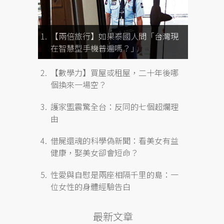
【兩倍旅行】如果泰國人問「台灣現
在智慧型手機普遍嗎？」
【數學力】買屋或租屋，二十年後哪
個換來一場空？
護家盟震驚全台：反同的七個超爛理
由
借屍還魂的科學偽新聞：看美女有益
健康，娶美女卻會短命？
性愛與自慰是兩座相隔千里的島：一
位女性的身體經驗告白
最新文章