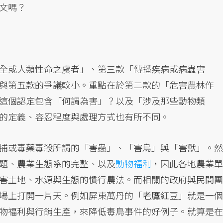
文嗎？
全或人類性命之虞者」、第三款「傳播疾病或病蟲害
與第五款的爭議較小。重點在於第二款的「危害農林作
這個認定包含「何謂為害」？以及「涉及那些動物類
的定義、容忍程度與處理方式也有所不同。
捕或毒藥毒殺所謂的「害蟲」、「害鳥」與「害獸」。然
題、農業生態系的完整、以及
動物福利
，因此各地農業單
害土地、水源與生態的慣行農法。而相關的政府與民間團
場上打開一片天。例如屏東萬丹的「老鷹紅豆」就是一個
物福利與行銷生產，來降低毒鳥事件的好例子。就算是在