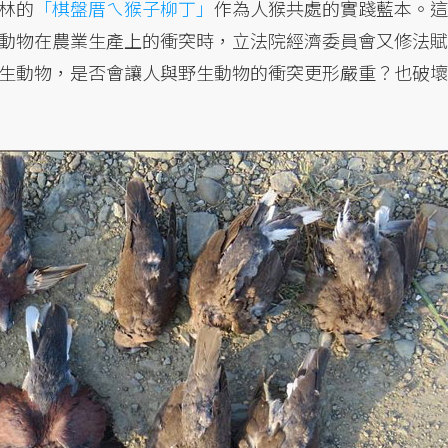
林的
「棋盤厝ㄟ猴子柳丁」
作為人猴共處的實踐藍本。這
動物在農業生產上的衝突時，立法院經濟委員會又修法賦
生動物，是否會讓人與野生動物的衝突更形嚴重？也破壞