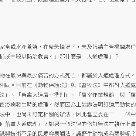
家畜或水產養殖，在緊急情況下，未及報請主管機關處理
捕或宰殺以防治危害。」那什麼是「人道處理」？
物在最快與最少痛苦的方式死亡，都屬於人道處理方式。
相同。目前在《動物保護法》與《畜牧法》中都對人道處
法」、「畜禽人道屠宰準則」、「屠宰作業規範」與「屠
畜疫病發生時的處理。然而因為上述辦法明訂適用動物的
法中，也尚未訂定相關的辦法，因此當立委在二十一條中
何落實人道處理」？如果一個法律的修訂無法在執行上實
識與技術不足的民眾容易觸法，讓野生動物成為弱勢呢？