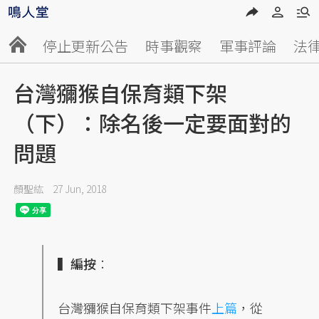
停止更新公告
時事觀察
軍事評論
法
台灣獼猴自保育類下架
（下）：除名後一定要面對的
問題
顏聖紘
27 Jun, 2018
▍編按
：
台灣獼猴自保育類下架事件
上篇
，從