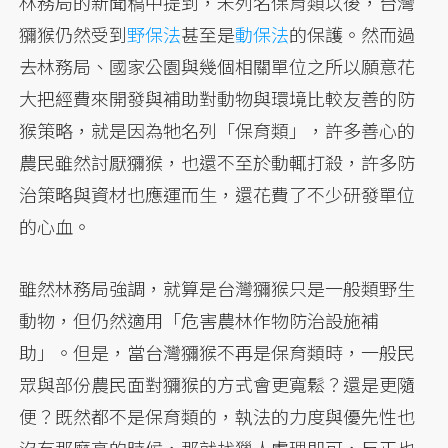
林務局的新聞稿中提到，未列名保育類以後，台灣
獼猴仍然受到
野保法
甚至是
動保法
的保護。然而過
去林務局、國家公園與幾個相關單位之所以願意花
大把經費來開發與補助對動物與環境比較友善的防
猴策略，就是因為牠名列「保育類」，許多善心的
農民雖然討厭獼猴，也還不至於動輒打殺，許多防
治策略與資材也應運而生，還花費了不少研發單位
的心血。
雖然林務局強調，就算是台灣獼猴只是一般類野生
動物，但仍然適用「危害農林作物防治設施補
助」。但是，當台灣獼猴不再是保育類時，一般民
眾與部份農民面對獼猴的方式會更寬鬆？還是更隨
便？既然都不是保育類的，執法的力度與優先性也