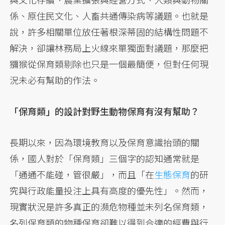
係、原住民文化、人畜共通傳染病等議題。也就是
說，許多相關單位放任著根深蒂固的結構性問題不
解決，卻讓林務局上火線來單獨面對議題，那麼把
獼猴從保育類剔除也只是一個最簡便，但對任何現
況未必有幫助的作法。
「保育類」的設計對野生動物保育有沒有幫助？
長期以來，因為環境教育以及保育意識抬頭的關
係，國人對於「保育類」三個字的認知通常就是
「通通不能碰，管很嚴」，而且「在
生態保育
的研
究與行政能量投注上具有高度的優先性」。然而，
現實狀況是許多真正的瀕危物種並未列名保育類，
名列保育類的物種保育卻難以得到合適的經費與行