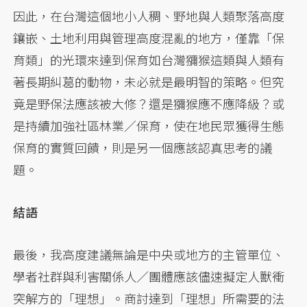
因此，在台灣這個地小人稠、野地與人類聚落高度
鑲嵌、土地利用與管理高度混亂的地方，僅靠「保
育類」的光環來達到保育如台灣獼猴這類與人類有
著長期糾葛的動物，未必就是最明智的策略。但究
竟是野保法應該被大修？還是獼猴應不應降級？或
是持續加強社區林業／保育，使在地民眾獲得生態
保育的實質回饋，則是另一個應該認真思考的議
題。
結語
最後，我高度建議無論是中央或地方的主管單位、
學者社群與利害關係人／團體應該儘速擬定人獸衝
突解方的「理想」。商討達到「理想」所需要的法