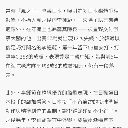
當時「風之子」降臨日本，吸引許多日本媒體爭相
報導，不過入團之後的李鍾範，一來除了語言有待
適應外，在守備上也暴露其隱憂——被星野交付游
擊大關的他，出賽67場就出現12次失誤。於韓職以
俊足巧打聞名的李鍾範，第一年留下69隻安打，打
擊率0.283的成績，表現算是中規中矩，若與前5年
在海陀老虎隊平均3成3的成績相比，仍有一段落
差。
此外，李鍾範在韓職優異的盜壘表現，在日職遭日
本投手的嚴加看管。日本投手不留痕跡的投球準備
動作與精準到位的牽制，讓李鍾範碰到不少釘子。
之後幾年，李鍾範轉守中外野，成績逐漸穩定下