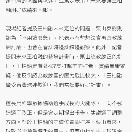
謝台灣的球團與球迷，並篤定表示，未來要讓王柏
融用好成績來回報。
現場記者提及王柏融未來定位的問題，栗山英樹則
認為「不用這麼急」，他表示有些想法會再跟教練
團討論，也會在春訓時邊訓練邊觀察。此外，記者
提問未來王柏融的栽培計畫時，栗山總教練正色指
出，王柏融是有著4成高打擊率的打者，實績無庸置
疑，他反倒認為教練團的壓力還比較大，「王柏融
廣受台灣球迷歡迎，我們當然要好好計畫」。
擅長用科學數據協助選手成長的火腿隊，一向不強
迫選手改正，但是會定期提出報告，建議選手調整
方向。對於王柏融的守備位置跟打序，栗山看來，
球隊必定尊重選手的意志，但栗山也指出，球隊會