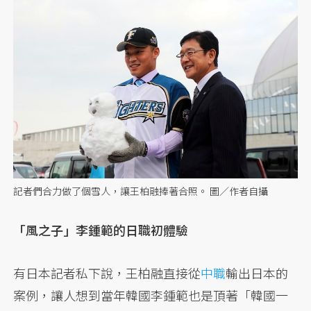
記者們合力做了個雪人，讓王柏融捧著合照。 圖／作者自攝
「風之子」李鍾範的日職初體驗
有日本記者私下說，王柏融直接從
中職
輸出日本的
案例，讓人想到當年韓國李鍾範也是頂著「韓國一