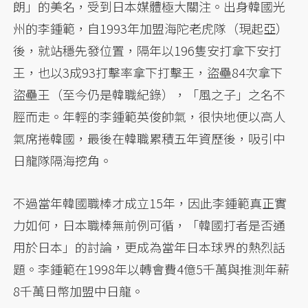
朗」的美名，受到日本媒體極大關注。出身韓國光
州的李鍾範，自1993年加盟海陀老虎隊（現起亞）
後，就站穩先發位置，隔年以196隻安打拿下安打
王，也以3成93打擊率拿下打擊王，盜壘84次拿下
盜壘王（至今仍是韓職紀錄），「風之子」之名不
脛而走。年輕的李鍾範英俊帥氣，很快地便以高人
氣席捲韓國，最後在韓職累積五年資歷後，吸引中
日龍隊隔海挖角。
不過當年韓國職棒才成立15年，因此李鍾範真正實
力如何，日本職棒無前例可循，「韓國打者是否通
用於日本」的討論，更成為當年日本球界的熱烈話
題。李鍾範在1998年以轉會費4億5千萬與推測年薪
8千萬日幣加盟中日龍。