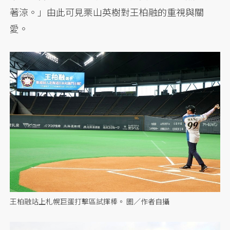
著涼。」由此可見栗山英樹對王柏融的重視與關
愛。
王柏融站上札幌巨蛋打擊區試揮棒。 圖／作者自攝