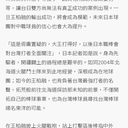
等，讓台日雙方尚無法有真正成功的案例出現。一
旦王柏融的輸出成功，將會成為模範，未來日本球
團對中職球員的信心也會大為提升。
「這是毋庸置疑的，大王打得好，以後日本職棒會
對台灣打者全面關注」，日本記者如是說。身為先
驅者，開疆闢土的過程總是艱辛的。如同2004年北
海道火腿鬥士隊來到此地經營，深根成為在地球
團；如今的王柏融，也背負著台灣最強打者的名
聲，拓荒般前往北海道探訪那未知的前景，不僅開
拓自己的棒球事業，也為台灣棒球員尋找台灣棒球
揚名東洋的可能。
在王柏融披上火腿戰袍，站上打擊區後棒指中外