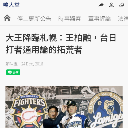
停止更新公告
時事觀察
軍事評論
法
大王降臨札幌：王柏融，台日
打者通用論的拓荒者
鄭仲嵐
24 Dec, 2018