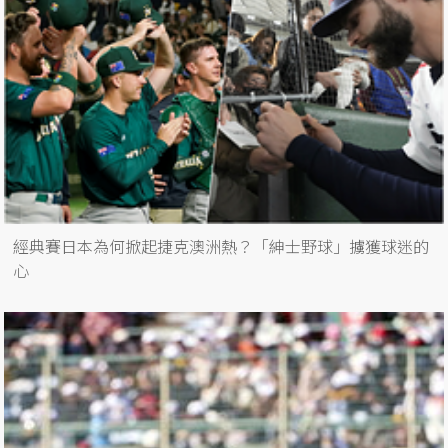
經典賽日本為何掀起捷克澳洲熱？「紳士野球」擄獲球迷的
心