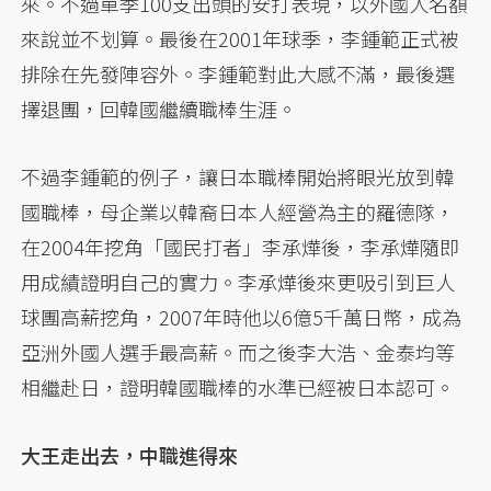
來。不過單季100支出頭的安打表現，以外國人名額
來說並不划算。最後在2001年球季，李鍾範正式被
排除在先發陣容外。李鍾範對此大感不滿，最後選
擇退團，回韓國繼續職棒生涯。
不過李鍾範的例子，讓日本職棒開始將眼光放到韓
國職棒，母企業以韓裔日本人經營為主的羅德隊，
在2004年挖角「國民打者」李承燁後，李承燁隨即
用成績證明自己的實力。李承燁後來更吸引到巨人
球團高薪挖角，2007年時他以6億5千萬日幣，成為
亞洲外國人選手最高薪。而之後李大浩、金泰均等
相繼赴日，證明韓國職棒的水準已經被日本認可。
大王走出去，中職進得來