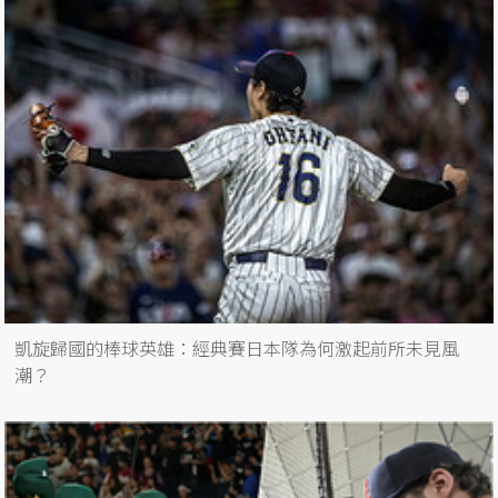
凱旋歸國的棒球英雄：經典賽日本隊為何激起前所未見風
潮？