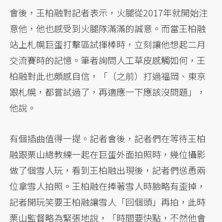
會後，王柏融對記者表示，火腿從2017年就開始注
意他，他也感受到火腿隊滿滿的誠意。而當王柏融
站上札幌巨蛋打擊區試揮棒時，立刻讓他想起二月
交流賽時的記憶。筆者詢問人工草皮感觸如何，王
柏融對此也頗感自信，「（之前）打過福岡、東京
跟札幌，都嘗試過了，再適應一下應該沒問題」，
他說。
有個插曲值得一提。記者會後，記者們在等待王柏
融跟栗山總教練一起在巨蛋外面拍照時，幾位攝影
做了個雪人玩，看到王柏融出現後，記者們慫恿兩
位拿雪人拍照。王柏融在捧著雪人時臉略有歪掉，
記者開玩笑要王柏融讓雪人「回個頭」再拍，此時
栗山監督略為緊張地說，「時間要快點，不然他會