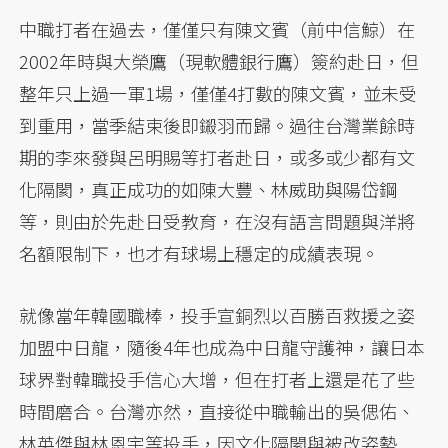
中職打者在過去，僅僅只有陳文賓（前中信鯨）在
2002年時與大榮鷹（現軟體銀行鷹）簽約赴日，但
整年只上過一軍1場，僅僅4打數的陳文賓，並未受
到重用，當季結束後即鎩羽而歸。過往台灣業餘時
期的李來發與呂明賜等打者赴日，或多或少都有文
化隔閡，真正成功的如陳大豐、林威助與陽岱鋼
等，則由於先赴日受教育，在沒有語言問題與洋將
名額限制下，也才有球場上穩定的成績表現。
就像當年韓國職棒，投手宣銅烈以百勝百救援之姿
加盟中日龍，隨後4年也成為中日龍守護神，讓日本
球界對韓職投手信心大增，但在打者上還是花了些
時間磨合。台灣亦然，直接從中職輸出的吳偲佑、
林英傑與林恩宇等投手，因文化隔閡與被改姿勢