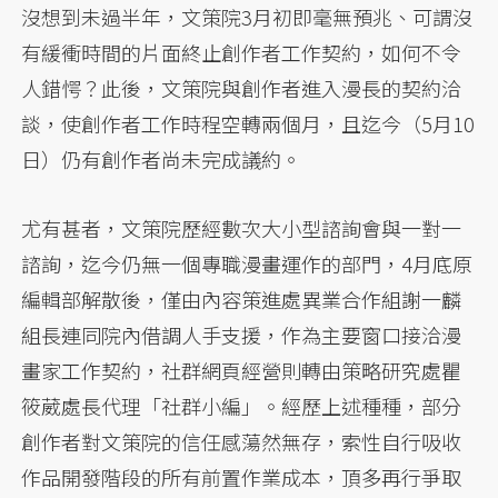
沒想到未過半年，文策院3月初即毫無預兆、可謂沒
有緩衝時間的片面終止創作者工作契約，如何不令
人錯愕？此後，文策院與創作者進入漫長的契約洽
談，使創作者工作時程空轉兩個月，且迄今（5月10
日）仍有創作者尚未完成議約。
尤有甚者，文策院歷經數次大小型諮詢會與一對一
諮詢，迄今仍無一個專職漫畫運作的部門，4月底原
編輯部解散後，僅由內容策進處異業合作組謝一麟
組長連同院內借調人手支援，作為主要窗口接洽漫
畫家工作契約，社群網頁經營則轉由策略研究處瞿
筱葳處長代理「社群小編」。經歷上述種種，部分
創作者對文策院的信任感蕩然無存，索性自行吸收
作品開發階段的所有前置作業成本，頂多再行爭取