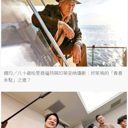
魏玓／八十歲哈里遜福特與印第安納瓊斯：好萊塢的「青春
永駐」之道？