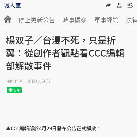
停止更新公告
時事觀察
軍事評論
法
楊双子／台漫不死，只是折
翼：從創作者觀點看CCC編輯
部解散事件
特約作者
10 May, 2021
▲CCC編輯部於4月29日發布公告正式解散。