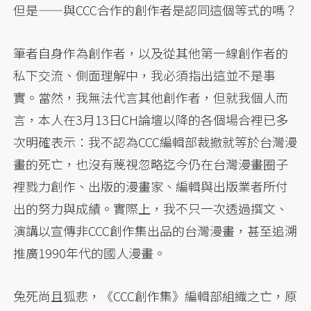
但是——與CCC合作的創作者是認同這個等式的嗎？
筆者自身作為創作者，以及從其他第一線創作者的
私下交流、側面理解中，我必須指出這並不是事
實。當然，我無法代言其他創作者，但就我個人而
言，本人在3月13日CH論壇以降的各個場合裡已多
次明確表示：我不認為CCC編輯部裁撤就等於台灣漫
畫的死亡，也沒有蔑視忽略迄今仍在台灣漫畫圈子
裡戮力創作、出版的漫畫家、編輯與出版業者所付
出的努力與成績。實際上，我不只一次透過撰文、
演講以宣傳非CCC創作集出品的台灣漫畫，甚至追溯
推廣1990年代的國人漫畫。
兔死尚且狐悲，《CCC創作集》編輯部組織之亡，原