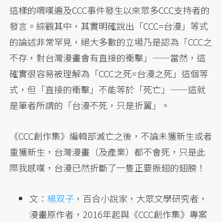
這樣的喟嘆遍及CCC事件發生以來眾多CCC支持者的
發言。綜觀其中，其實明確說出「CCC=台漫」等式
的論述非常罕見，絕大多數的立場乃是認為「CCC之
不存，對台灣漫畫會有直接的衝擊」——當然，這
確實很容易被理解為「CCC之死=台漫之死」這個等
式，但「直接的衝擊」不能等於「死亡」——這就
是筆者所謂的「台漫不死，只是折翼」。
《CCC創作集》編輯部滅亡之後，不論未獲新生或者
重獲新生，台灣漫畫（及產業）都不會死，只是此
際我感嘆，台漫已然折斷了一隻正要振翅的翅膀！
文：
楊双子
，百合小說家，大眾文學研究者，
漫畫原作者，2016年起與《CCC創作集》專案