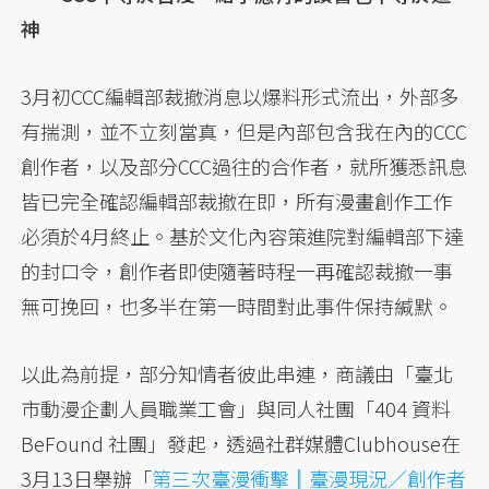
神
3月初CCC編輯部裁撤消息以爆料形式流出，外部多
有揣測，並不立刻當真，但是內部包含我在內的CCC
創作者，以及部分CCC過往的合作者，就所獲悉訊息
皆已完全確認編輯部裁撤在即，所有漫畫創作工作
必須於4月終止。基於文化內容策進院對編輯部下達
的封口令，創作者即使隨著時程一再確認裁撤一事
無可挽回，也多半在第一時間對此事件保持緘默。
以此為前提，部分知情者彼此串連，商議由「臺北
市動漫企劃人員職業工會」與同人社團「404 資料
BeFound 社團」發起，透過社群媒體Clubhouse在
3月13日舉辦「
第三次臺漫衝擊║臺漫現況／創作者