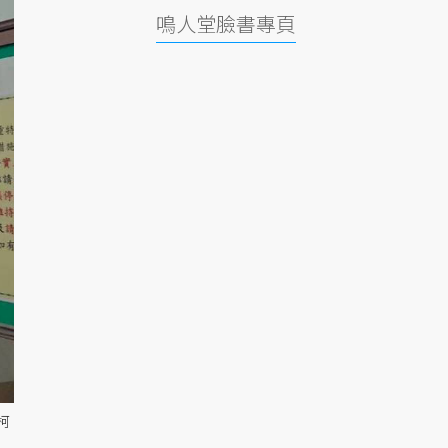
鳴人堂臉書專頁
柯