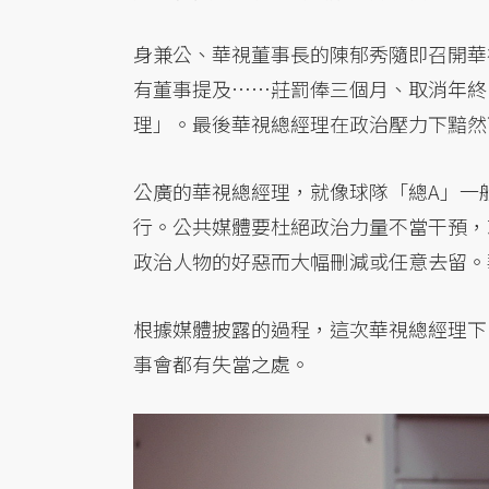
身兼公、華視董事長的陳郁秀隨即召開華
有董事提及……莊罰俸三個月、取消年終
理」。最後華視總經理在政治壓力下黯然
公廣的華視總經理，就像球隊「總A」一
行。公共媒體要杜絕政治力量不當干預，
政治人物的好惡而大幅刪減或任意去留。
根據媒體披露的過程，這次華視總經理下
事會都有失當之處。