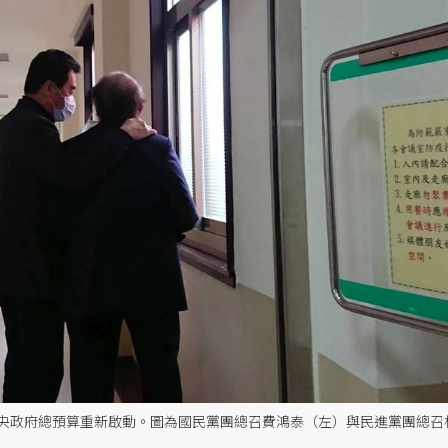
央政府總預算重新啟動。圖為國民黨團總召費鴻泰（左）與民進黨團總召