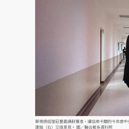
華視總經理莊豐嘉請辭獲准，讓協商卡關的今年度中
建銘（右）交換意見。 圖／聯合報系資料照