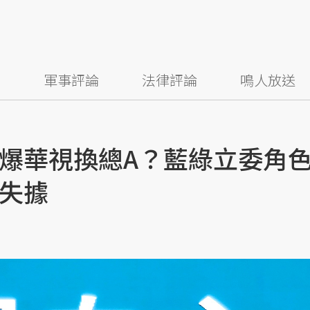
察
軍事評論
法律評論
鳴人放送
爆華視換總A？藍綠立委角
失據