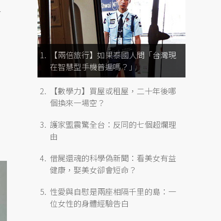
會
【兩倍旅行】如果泰國人問「台灣現
在智慧型手機普遍嗎？」
【數學力】買屋或租屋，二十年後哪
個換來一場空？
護家盟震驚全台：反同的七個超爛理
由
借屍還魂的科學偽新聞：看美女有益
健康，娶美女卻會短命？
性愛與自慰是兩座相隔千里的島：一
位女性的身體經驗告白