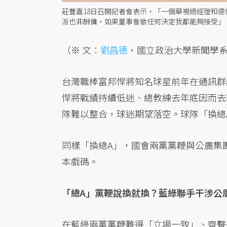
莊豐嘉18日召開記者會表示，「一個華視總經理和
派也非酬傭，如果董事會做任何決定我都能夠接受」
（※ 文：
劉昌德
，國立政治大學新聞學
台灣職棒富邦悍將知名球星前年在通訊群
悍將戰績持續低迷、總教練去年底因而去
隊難以整合，球迷期望落空。球隊「換總
同樣「換總A」，國會兩黨黨鞭與公廣集
本戲碼。
「總A」黨鞭說換就換？藍綠聯手干涉公
在藍綠兩黨黨鞭難得「立場一致」、齊聲