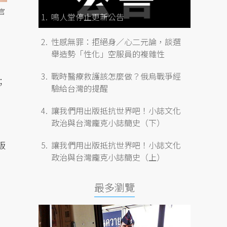
官
鳴人堂停止更新公告
性感無罪：拒絕身／心二元論，談選
舉造勢「性化」空服員的複雜性
戰時醫療救護該怎麼做？俄烏戰爭經
；
驗給台灣的提醒
讓我們用出版抵抗世界吧！小誌文化
政治與台灣龐克小誌簡史（下）
版
讓我們用出版抵抗世界吧！小誌文化
政治與台灣龐克小誌簡史（上）
最多瀏覽