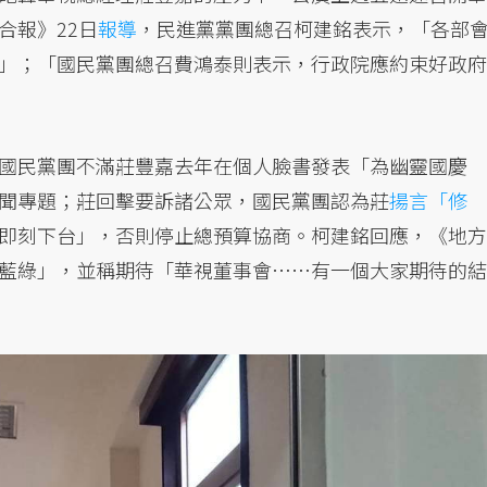
合報》22日
報導
，民進黨黨團總召柯建銘表示，「各部
」；「國民黨團總召費鴻泰則表示，行政院應約束好政府
國民黨團不滿莊豐嘉去年在個人臉書發表「為幽靈國慶
聞專題；莊回擊要訴諸公眾，國民黨團認為莊
揚言「修
即刻下台」，否則停止總預算協商。柯建銘回應，《地方
藍綠」，並稱期待「華視董事會……有一個大家期待的結