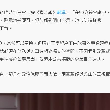
視臨時董事會，據《聯合報》
報導
，「在90分鐘會議中
，略示懲戒即可，但陳郁秀明白表示，她無法這樣處
下台。
般，當然可以更換，但應在正當程序下由球團依專業領導
就必須在財務與人事有相對獨立的空間，不因個別政黨或
華視屬於公廣集團，就適用公共媒體的專業自主原則。
台，卻是在政治施壓下而去職，兩黨黨鞭與公廣的華視董