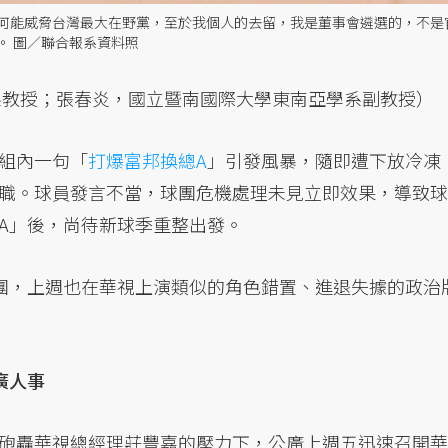
德何能威脅台灣最大在野黨，至於我個人的去留，我是董事會遴選的，不是
。 圖／聯合報系資料照
系教授；張春炎，國立暨南國際大學東南亞學系副教授）
組內一句「
打爆富邦換總A
」引發風暴，隨即遭下放冷凍
職。球員發言不當，球團危機處理未見立即效果，導致球
A」後，尚待新球季重整出發。
團，上週也在華視上演類似的角色錯置、進退失據的政治
廣人事
砲轟華視總經理莊豐嘉的壓力下，公廣上週五迅速召開華