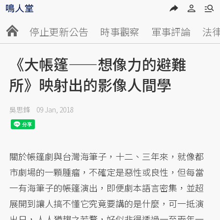
停止更新公告
時事觀察
軍事評論
法
《大帳篷——想像力的避難
所》映射出的影像人間學
吳思鋒
09 Jan, 2018
關於帳篷劇與台灣海筆子，十二、三年來，就像都
市劇場的一顆腫瘤，不確定是惡性或良性，但每當
一有海筆子的帳篷演出，即便劇本語言密集，並超
展開到讓人搞不懂它究竟要講的是什麼，可一抵演
出日，人人猶趨之若鶩，好似非得透過一至兩年一