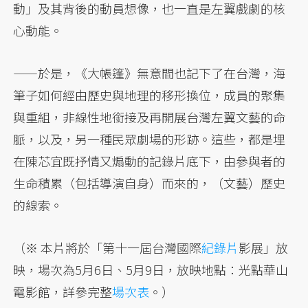
動」及其背後的動員想像，也一直是左翼戲劇的核
心動能。
——於是，《大帳篷》無意間也記下了在台灣，海
筆子如何經由歷史與地理的移形換位，成員的聚集
與重組，非線性地銜接及再開展台灣左翼文藝的命
脈，以及，另一種民眾劇場的形跡。這些，都是埋
在陳芯宜既抒情又煽動的記錄片底下，由參與者的
生命積累（包括導演自身）而來的，（文藝）歷史
的線索。
（※ 本片將於「第十一屆台灣國際
紀錄片
影展」放
映，場次為5月6日、5月9日，放映地點：光點華山
電影館，詳參完整
場次表
。）