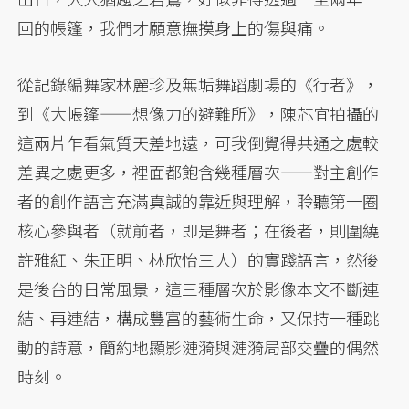
回的帳篷，我們才願意撫摸身上的傷與痛。
從記錄編舞家林麗珍及無垢舞蹈劇場的《行者》，
到《大帳篷——想像力的避難所》，陳芯宜拍攝的
這兩片乍看氣質天差地遠，可我倒覺得共通之處較
差異之處更多，裡面都飽含幾種層次——對主創作
者的創作語言充滿真誠的靠近與理解，聆聽第一圈
核心參與者（就前者，即是舞者；在後者，則圍繞
許雅紅、朱正明、林欣怡三人）的實踐語言，然後
是後台的日常風景，這三種層次於影像本文不斷連
結、再連結，構成豐富的藝術生命，又保持一種跳
動的詩意，簡約地顯影漣漪與漣漪局部交疊的偶然
時刻。