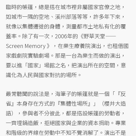
臨時的帳篷，總是搭在城市裡非屬國家官僚之地，
如城市一隅的空地、溪州部落等等，許多年下來，
就像以集體遷徙的身體，測量都市土地私有化的覆
蓋率。除了有一次，2006年的《野草天堂——
Screen Memory 》，在樂生療養院演出，也租借國
家戲劇院實驗劇場。那是一台為樂生而做的演出，
要以進「國家」場館之名，把演出所在的空間，意
識化為人民與國家對抗的場所。
最常聽聞的說法是，海筆子的帳篷就是一個「『反
省』本身存在方式的『集體性場所』」（櫻井大造
語），參與者不分彼此，都是搭設帳篷的勞動者，
一齊埋鍋造飯，拒絕國家與企業的資本捐助。專業
和階級的界線在勞動中不知不覺消解了。演出不是