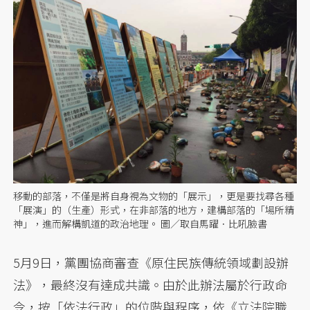
移動的部落，不僅是將自身視為文物的「展示」，更是要找尋各種
「展演」的（生產）形式，在非部落的地方，建構部落的「場所精
神」，進而解構凱道的政治地理。 圖／取自馬躍．比吼臉書
5月9日，黨團協商審查《原住民族傳統領域劃設辦
法》，最終沒有達成共識。由於此辦法屬於行政命
令，按「依法行政」的位階與程序，依《立法院職