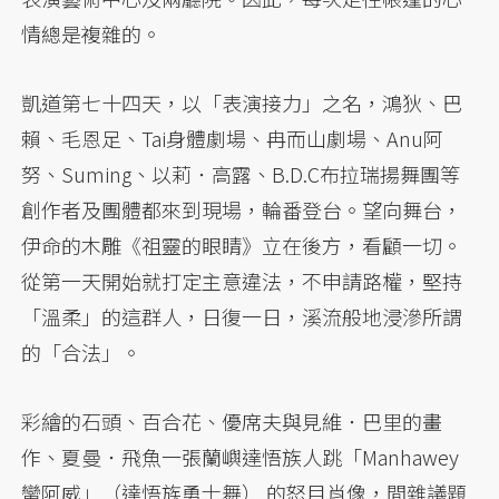
情總是複雜的。
凱道第七十四天，以「表演接力」之名，鴻狄、巴
賴、毛恩足、Tai身體劇場、冉而山劇場、Anu阿
努、Suming、以莉．高露、B.D.C布拉瑞揚舞團等
創作者及團體都來到現場，輪番登台。望向舞台，
伊命的木雕《祖靈的眼睛》立在後方，看顧一切。
從第一天開始就打定主意違法，不申請路權，堅持
「溫柔」的這群人，日復一日，溪流般地浸滲所謂
的「合法」。
彩繪的石頭、百合花、優席夫與見維．巴里的畫
作、夏曼．飛魚一張蘭嶼達悟族人跳「Manhawey
蠻阿威」（達悟族勇士舞） 的怒目肖像，間雜議題