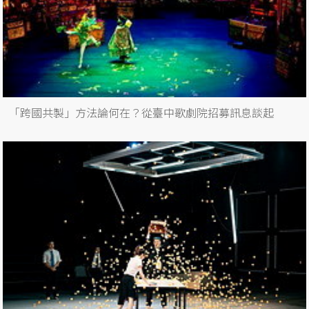
「跨國共製」方法論何在？從臺中歌劇院招募訊息談起