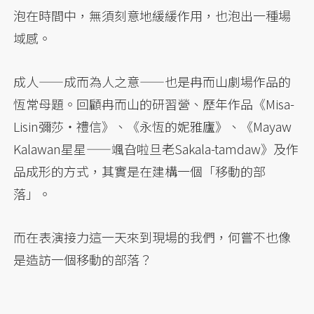
泡在時間中，無須刻意地緩緩作用，也泡出一種場
域感。
成人——成而為人之意——也是冉而山劇場作品的
恆常母題。回顧冉而山的研習營、歷年作品《Misa-
Lisin彌莎‧禮信》、《永恆的妮雅廬》、《Mayaw
Kalawan星星——颯旮啦旦老Sakala-tamdaw》及作
品成形的方式，其實是在建構一個「移動的部
落」。
而在表演接力這一天來到現場的我們，何嘗不也像
是造訪一個移動的部落？