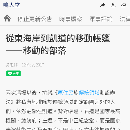
停止更新公告
時事觀察
軍事評論
法
從東海岸到凱道的移動帳篷
——移動的部落
吳思鋒
12 May, 2017
兩次清場以後，抗議《
原住民
族
傳統領域
劃設辦
法》將私有地排除於傳統領域劃定範圍之外的人
們，依然駐紮在凱道。背對帳篷，右邊是國家最高
機關，總統府；左邊，不是中正紀念堂，而是國家
表演藝術中心及兩廳院。因此，每次走往帳篷的心