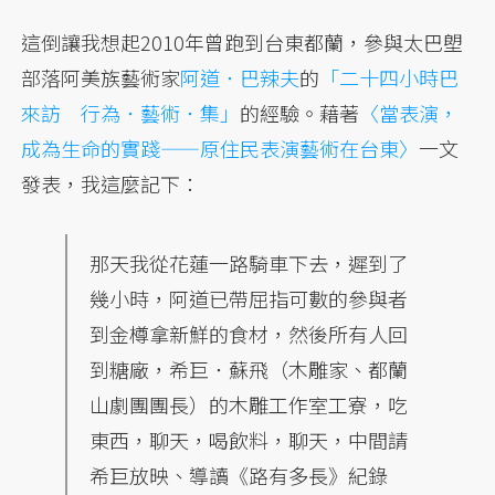
這倒讓我想起2010年曾跑到台東都蘭，參與太巴塱
部落阿美族藝術家
阿道．巴辣夫
的
「二十四小時巴
來訪 行為．藝術．集」
的經驗。藉著
〈當表演，
成為生命的實踐——原住民表演藝術在台東〉
一文
發表，我這麼記下：
那天我從花蓮一路騎車下去，遲到了
幾小時，阿道已帶屈指可數的參與者
到金樽拿新鮮的食材，然後所有人回
到糖廠，希巨．蘇飛（木雕家、都蘭
山劇團團長）的木雕工作室工寮，吃
東西，聊天，喝飲料，聊天，中間請
希巨放映、導讀《路有多長》紀錄