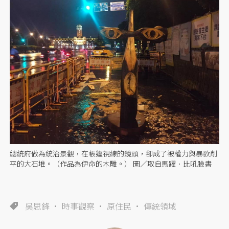
總統府做為統治景觀，在帳篷視線的鏡頭，卻成了被權力與暴欲削
平的大石堆。（作品為伊命的木雕。） 圖／取自馬躍．比吼臉書
吳思鋒
時事觀察
原住民
傳統領域