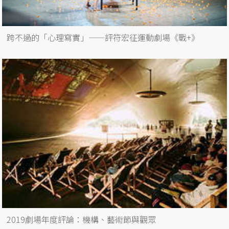
跨不過的「心理寫實」——評符宏征運動劇場《戰+》
2019劇場年度評論：機構、藝術節與觀眾