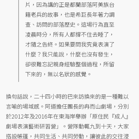
片，因為講的正是都蘭部落阿美族台
籍老兵的故事，也是希巨長年著力調
查、訪問的部落歷史。這場行為直至
凌晨時分，所有人都撐不住去睡了，
才隨之告終。如果要問我究竟表演了
什麼？我只能說，什麼也沒有發生，
卻很難忘記親身經驗整個過程，所留
下來的，無以名狀的感覺。
換句話說，二十四小時的巴來訪換來的是一種難以
言喻的場域感。阿道擔任團長的冉而山劇場，分別
於2012年及2016年在東海岸舉辦「原住民『成人』
劇場表演藝術研習營」。營隊動輒九到十天，大家
搭設帳篷，共同生活、共同勞動，讓彼此的交往浸