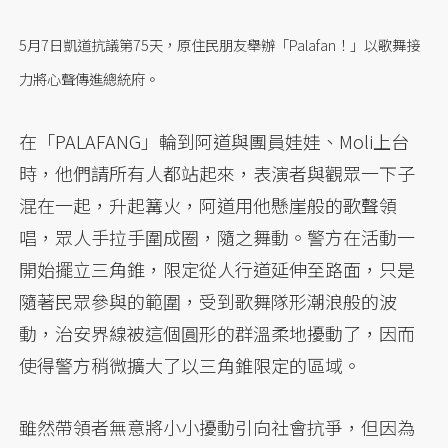
5月7日凱道抗議第75天，原住民朋友舉辦「Palafan！」以歌舞接
力將心聲傳進總統府。
在「PALAFANG」輪到阿道與團員娃娃、Moli上台
時，他們請所有人都站起來，表演者與觀眾一下子
混在一起，升起篝火，阿道用他懸崖般的歌聲領
唱，眾人手拉手圍成圈，隨之舞動。警方在活動一
開始擺立三角錐，限定從人行道延伸至路面，只是
隨著民眾參與的範圍，受到歌舞隊形潮浪般的波
動，治安界線被這個圓形的群溫柔地擾動了，因而
使得警方稍微擴大了以三角錐限定的區域。
雖然帶領者無意將小小擾動引向社會抗爭，但因為