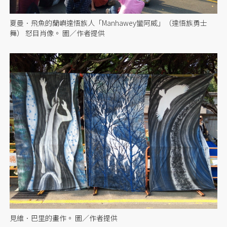
夏曼．飛魚的蘭嶼達悟族人「Manhawey蠻阿威」（達悟族勇士
舞） 怒目肖像。 圖／作者提供
見維．巴里的畫作。 圖／作者提供