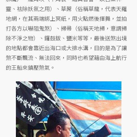
靈、祛除妖氛之用）、草蓆（俗稱草龍，代表天羅
地網，在其兩端綁上冥紙，用火點燃後揮舞，並拍
打各方以嚇阻鬼煞）、掃帚（俗稱天地掃，意謂掃
除不淨之物）、鑼鼓鈸、鹽米等等，最後送煞出境
的地點都會靠近出海口或大排水溝，目的是為了讓
煞不斷飄流、無法回來，同時也希望藉由海上航行
的王船來鎮壓煞氣。