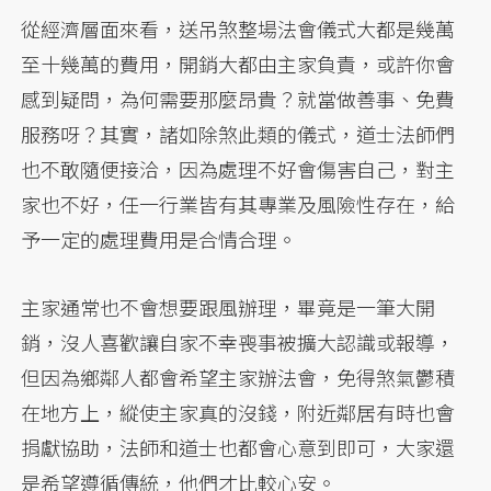
從經濟層面來看，送吊煞整場法會儀式大都是幾萬
至十幾萬的費用，開銷大都由主家負責，或許你會
感到疑問，為何需要那麼昂貴？就當做善事、免費
服務呀？其實，諸如除煞此類的儀式，道士法師們
也不敢隨便接洽，因為處理不好會傷害自己，對主
家也不好，任一行業皆有其專業及風險性存在，給
予一定的處理費用是合情合理。
主家通常也不會想要跟風辦理，畢竟是一筆大開
銷，沒人喜歡讓自家不幸喪事被擴大認識或報導，
但因為鄉鄰人都會希望主家辦法會，免得煞氣鬱積
在地方上，縱使主家真的沒錢，附近鄰居有時也會
捐獻協助，法師和道士也都會心意到即可，大家還
是希望遵循傳統，他們才比較心安。