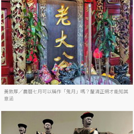
黃敦厚／農曆七月可以稱作「鬼月」嗎？釐清正朔才能知其
意涵