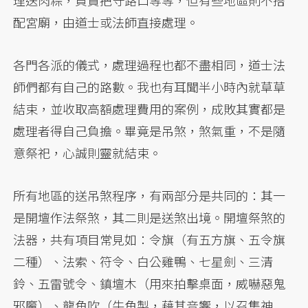
配宮廟，由道士或法師直接處理。
各門各派的儀式，處理過程也都不盡相同，道士法
師們都有自己的路數。我也有耳聞半小時內就草草
結束，並收取高額處理費用的案例，成敗其實都是
處理者得自己負擔。畢竟是吊煞，煞氣重，不是隨
意祭祀，心誠則靈就結束。
所有地區的送吊煞程序，有兩部分是共同的：其一
是開壇作法祭煞，其二則是送煞出境。開壇祭煞的
法器，共有項目常見如：令旗（有五方旗、五令旗
二種）、法索、符令、白公雞鴨、七星劍、三清
鈴、五雷號令、鎮壇木（用來拍擊桌面，威嚇惡鬼
邪魔）、龍角吹（牛角製，藉其音響，以召集神