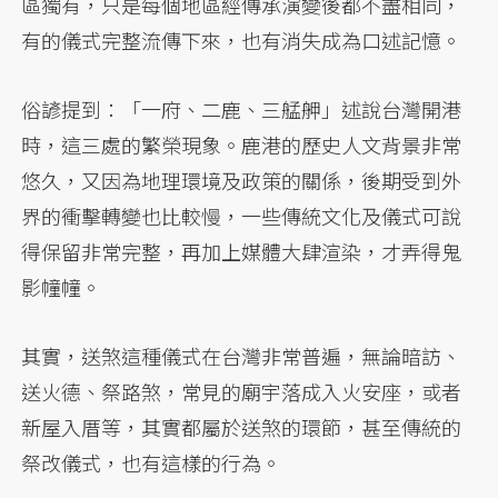
區獨有，只是每個地區經傳承演變後都不盡相同，
有的儀式完整流傳下來，也有消失成為口述記憶。
俗諺提到：「一府、二鹿、三艋舺」述說台灣開港
時，這三處的繁榮現象。鹿港的歷史人文背景非常
悠久，又因為地理環境及政策的關係，後期受到外
界的衝擊轉變也比較慢，一些傳統文化及儀式可說
得保留非常完整，再加上媒體大肆渲染，才弄得鬼
影幢幢。
其實，送煞這種儀式在台灣非常普遍，無論暗訪、
送火德、祭路煞，常見的廟宇落成入火安座，或者
新屋入厝等，其實都屬於送煞的環節，甚至傳統的
祭改儀式，也有這樣的行為。