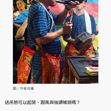
圖／作者自攝
送吊煞可以起鬨、跟風與強調噱頭嗎？