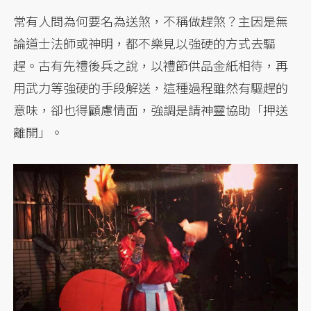
常有人問為何要名為送煞，不稱做趕煞？主因是無
論道士法師或神明，都不樂見以強硬的方式去驅
趕。古有先禮後兵之說，以禮節供品金紙相待，再
用武力等強硬的手段解送，這種過程雖然有驅趕的
意味，卻也得顧慮情面，強調是請神靈協助「押送
離開」。