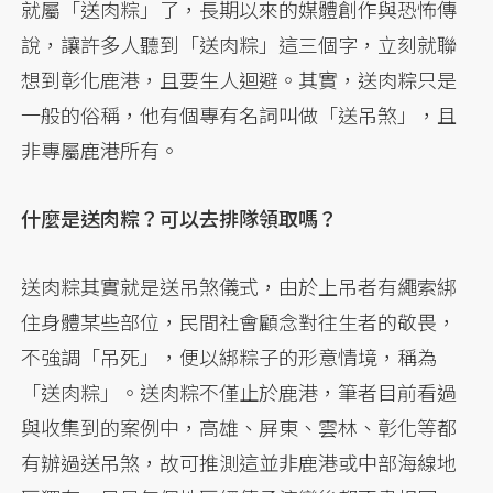
就屬「送肉粽」了，長期以來的媒體創作與恐怖傳
說，讓許多人聽到「送肉粽」這三個字，立刻就聯
想到彰化鹿港，且要生人迴避。其實，送肉粽只是
一般的俗稱，他有個專有名詞叫做「送吊煞」，且
非專屬鹿港所有。
什麼是送肉粽？可以去排隊領取嗎？
送肉粽其實就是送吊煞儀式，由於上吊者有繩索綁
住身體某些部位，民間社會顧念對往生者的敬畏，
不強調「吊死」，便以綁粽子的形意情境，稱為
「送肉粽」。送肉粽不僅止於鹿港，筆者目前看過
與收集到的案例中，高雄、屏東、雲林、彰化等都
有辦過送吊煞，故可推測這並非鹿港或中部海線地