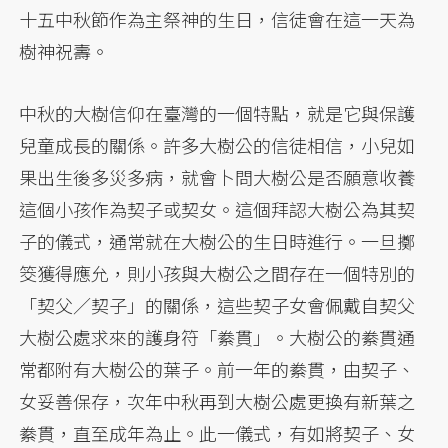
十五中秋節作為主祭神的生日，信徒會在這一天為
樹神祝壽。
中秋的大樹信仰在臺灣的一個特點，就是它與保護
兒童成長的關係。許多大樹公的信徒相信，小兒如
果出生後多災多病，就會卜問大樹公是否願意收養
這個小孩作為契子或契女。這個拜認大樹公為其契
子的儀式，通常就在大樹公的生日時進行。一旦擲
筊獲得應允，則小孩與大樹公之間存在一個特別的
「契父／契子」的關係，這些契子女會佩戴自契父
大樹公處求來的護身符「絭貫」。大樹公的絭貫通
常都附有大樹公的葉子。前一年的絭貫，由契子、
女妥善保存，次年中秋再到大樹公處更換有新葉之
絭貫，直至成年為止。此一儀式，有如將契子、女