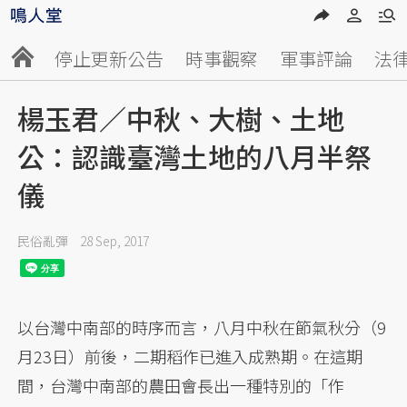
停止更新公告
時事觀察
軍事評論
法
楊玉君／中秋、大樹、土地
公：認識臺灣土地的八月半祭
儀
民俗亂彈
28 Sep, 2017
以台灣中南部的時序而言，八月中秋在節氣秋分（9
月23日）前後，二期稻作已進入成熟期。在這期
間，台灣中南部的農田會長出一種特別的「作