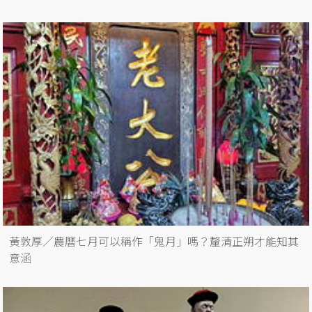
黃敦厚／農曆七月可以稱作「鬼月」嗎？釐清正朔才能知其
意涵