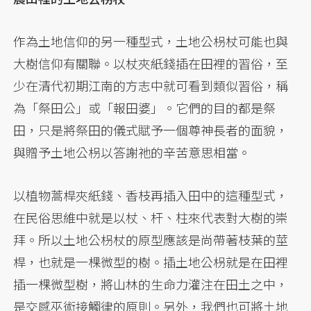
作為土地信仰的另一種型式，土地公枴杖可能也與
大樹信仰有關聯。以杖夾紙錢插在田裡的習俗，至
少在清代初期江南的方志中就可看到類似習俗，稱
為「祭田公」或「報田婆」。它們的目的都是祭
田，只是將祭田的儀式賦予一個尊神長者的面貌，
與贈予土地公枴以答謝祂的辛苦意思相當。
以植物蒿桿夾紙錢、香枝再插入田中的這種型式，
在民俗思維中就是以杖、杆、柱來代表對大樹的崇
拜。所以土地公枴杖的原型應該是尚帶著枝葉的莖
桿，也就是一棵微型的樹。插土地公枴就是在田裡
插一棵微型樹，將山林的生命力灌注在田土之中，
是交感巫術接觸律的原則。另外，我們也可將土地