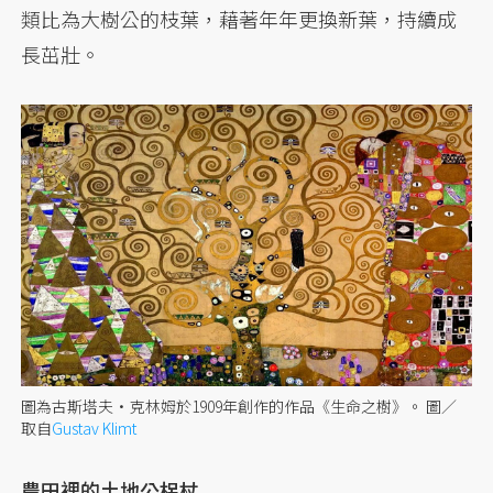
類比為大樹公的枝葉，藉著年年更換新葉，持續成
長茁壯。
圖為古斯塔夫·克林姆於1909年創作的作品《生命之樹》。
圖／
取自
Gustav Klimt
農田裡的土地公柺杖