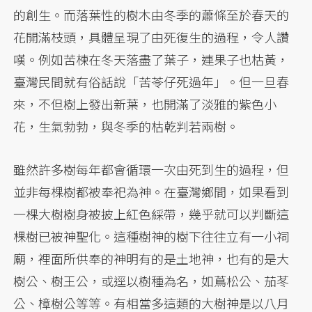
的創生。而落葉性的樹木由冬季的蕭條至於春天的
花開滿枝頭，具體呈現了由死復生的過程，令人讚
嘆。例如苦楝在冬天落盡了葉子，連果子也枯黃，
臺灣民間就有俗話說「苦苓仔死過年」。但一旦春
來，不但樹上發出新葉，也開滿了淡雅的紫色小
花，生氣勃勃，與冬季的枯乾判若兩樹。
雖然許多樹每年都會循環一次由死到生的過程，但
並非每棵樹都被奉祀為神。在臺灣鄉間，如果看到
一棵大樹樹身被披上紅色綵帶，幾乎就可以判斷這
棵樹已被神聖化。這種樹神的樹下往往立有一小祠
廟，裡面所供奉的神明有的是土地神，也有的是大
樹公、樹王公，或逕以樹種為名，如蔦松公、茄苳
公、樟樹公等等。有相當多這類的大樹神是以八月