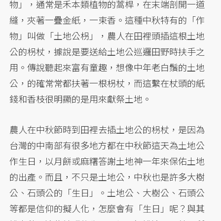
物」，通常是禾本類植物的蒿桿，在末端剖開一道
縫，夾著一疊金紙，一束香。這種中秋特有的「作
物」叫做「土地公枴」，農人在田裡頭插這根土地
公的枴杖，據說是要送給土地公巡邏田野時扶手之
用。傳說聽起來富有童趣，想像中年老白鬚的土地
公，的確常常都扶著一根枴杖，而這繫在杖頭的紙
錢和香枝很明顯的是用來獻祭土地。
農人在中秋節時到田裡去插土地公的枴杖，是因為
台灣的中南部有很多地方都在中秋節這天為土地公
作生日，以月餅或麻糬答謝土地神一年來保佑土地
的出產。而且，不只是土地公，中秋也是許多大樹
公、石頭公的「生日」。土地公、大樹公、石頭公
等都是信仰的擬人化，怎麼會有「生日」呢？與其