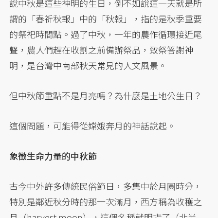
說中秋是這些神明的生日，倒不如說這一天就是所
謂的「春祈秋報」中的「秋報」，指的是秋季重要
的祭祀時間點。過了中秋，一年的農作循環接近尾
聲，農人們趕在收割之前備辦祭品，致祭答謝神
明，是台灣中南部秋天常見的人文風景。
但中秋節重點不是月亮嗎？為什麼是土地公生日？
這個問題，可能得從嫦娥奔月的神話說起。
象徵生命力量的中秋節
古今中外許多傳統民俗節日，多集中於月圓時分，
特別是鄰近秋分時的那一次滿月，西方稱為收穫之
月（harvest moon），這個名稱就明指了（北半