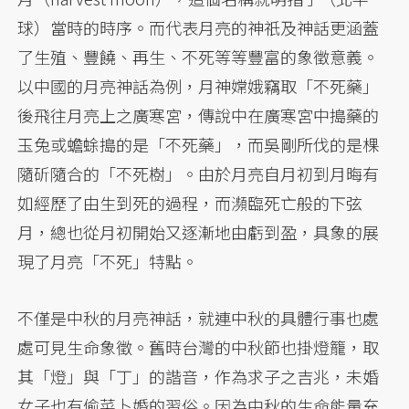
球）當時的時序。而代表月亮的神祇及神話更涵蓋
了生殖、豐饒、再生、不死等等豐富的象徵意義。
以中國的月亮神話為例，月神嫦娥竊取「不死藥」
後飛往月亮上之廣寒宮，傳說中在廣寒宮中搗藥的
玉兔或蟾蜍搗的是「不死藥」，而吳剛所伐的是棵
隨斫隨合的「不死樹」。由於月亮自月初到月晦有
如經歷了由生到死的過程，而瀕臨死亡般的下弦
月，總也從月初開始又逐漸地由虧到盈，具象的展
現了月亮「不死」特點。
不僅是中秋的月亮神話，就連中秋的具體行事也處
處可見生命象徵。舊時台灣的中秋節也掛燈籠，取
其「燈」與「丁」的諧音，作為求子之吉兆，未婚
女子也有偷菜卜婚的習俗。因為中秋的生命能量充