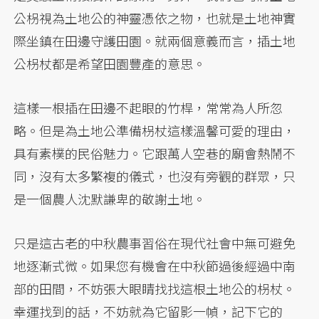
公枴視為土地公的神靈憑依之物，也就是土地神實
際坐鎮在田邊守護田園。就兩個意義而言，插土地
公枴杖都是希望田園豐產的意思。
這樣一根插在田邊不起眼的竹桿，常常為人所忽
略。但是為土地公準備枴杖這樣溫馨可愛的理由，
具有素樸的民俗魅力。它跟萬人空巷的廟會熱鬧不
同，沒有太多繁複的儀式，也沒有旁觀的群眾，只
是一個農人沈默謙卑的敬謝土地。
只是這古老的中秋農事習俗在現代社會中無可避免
地逐漸式微。如果您有機會在中秋節過後經過中南
部的田間，不妨張大眼睛找找這根土地公的枴杖。
幸運找到的話，不妨就為它留影一幀，記下它的