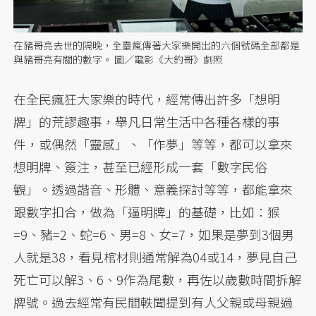
在豬哥亮去世的隔晚，全臺瘋傳著大家樂開出的六個號碼全部都是
與豬哥亮有關的數字。 圖／電影《大釣哥》劇照
在全民瘋狂大家樂的時代，經常傳出許多「想明
牌」的荒謬趣事，舉凡日常生活中各種各樣的事
件，或偶然「靈感」、「作夢」等等，都可以拿來
想明牌、簽注，甚至已經形成一套「數字民俗
觀」。透過諧音、形體、意義探討等等，都能拿來
跟數字扣合，做為「逼明牌」的基礎，比如：猴
=9、豬=2、蛇=6、男=8、女=7，如果是夢到3個男
人就是38，看見棺材則通常解為04或14，夢見自己
死亡可以解3、6、9作為尾數，再佐以歲數時間拆解
牌號。過去經常有民間軼聞提到有人父親或母親過