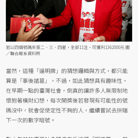
若以四個號碼來簽二、三、四星，全部11注，可獲利1362000元 圖
／聯合報系資料照
當然，這種「逼明牌」的猜想邏輯與方式，都只能
算是「事後諸葛」，不過，如此猜想具有趣味性，
在早期一點的臺灣社會，倒真的讓許多人無限制地
懷抱著橫財幻想，每次開獎後若發現有可能性的號
碼沒中，就會促使定性不夠的人，繼續嘗試去拚賭
下一次的數字暗號。