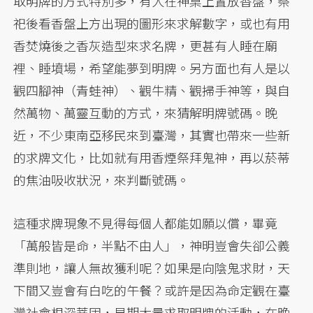
取明牌的方式特別多，有人在神桌上置放香盤，祭
祀後看香盤上方出現的圖形來求解數字，或也有用
香焚燒後之香灰造型來求名牌，更甚有人睡在廟
裡、睡墳場，希望能夢到明牌。另方面也有人是以
觀四腳神（青蛙神）、觀牛精、觀掃手神等，與自
然萬物、萬靈互動的方式，來猜解明牌號碼。晚
近，不少東南亞移民來到臺灣，其實也帶來一些新
的求牌文化，比如就有用香煙祭拜鬼神，再以菸蒂
的焦油吸收狀況，來判斷號碼。
這種求牌現象不見得每個人都能如願以償，畢竟
「萬般皆是命，半點不由人」，神明豈會失卻公義
準則地，讓人無故獲利呢？如果是向陰鬼求財，天
下間又豈會有白吃的午餐？或許是因為命定觀在臺
灣社會根深蒂固，早期大量求取明牌的活動，在晚