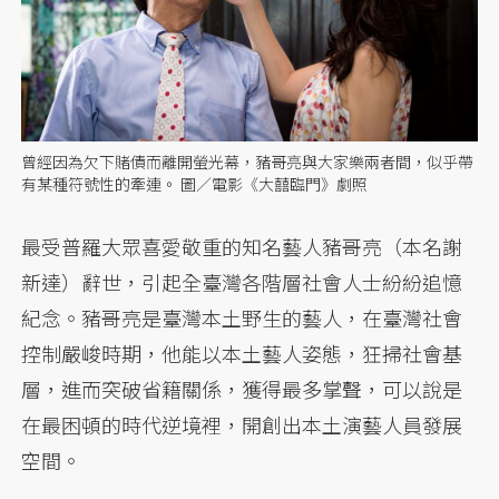
曾經因為欠下賭債而離開螢光幕，豬哥亮與大家樂兩者間，似乎帶
有某種符號性的牽連。 圖／電影《大囍臨門》劇照
最受普羅大眾喜愛敬重的知名藝人豬哥亮（本名謝
新達）辭世，引起全臺灣各階層社會人士紛紛追憶
紀念。豬哥亮是臺灣本土野生的藝人，在臺灣社會
控制嚴峻時期，他能以本土藝人姿態，狂掃社會基
層，進而突破省籍關係，獲得最多掌聲，可以說是
在最困頓的時代逆境裡，開創出本土演藝人員發展
空間。