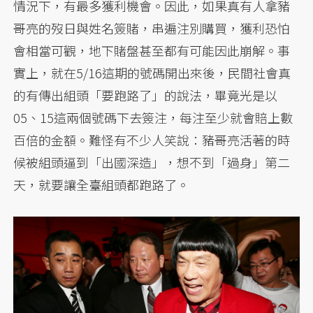
情況下，有最多獲利機會。因此，如果真有人拿豬
哥亮的歿日與姓名簽賭，串遍注別購買，獲利恐怕
會相當可觀，地下賭盤甚至都有可能因此崩解。事
實上，就在5/16這期的號碼開出來後，民間社會真
的有傳出組頭「要跑路了」的說法，畢竟光是以
05、15這兩個號碼下去簽注，每注至少就會賠上數
百倍的金額。難怪有不少人笑說：豬哥亮活著的時
候被組頭逼到「出國深造」，想不到「過身」第二
天，就要讓全臺組頭都跑路了。