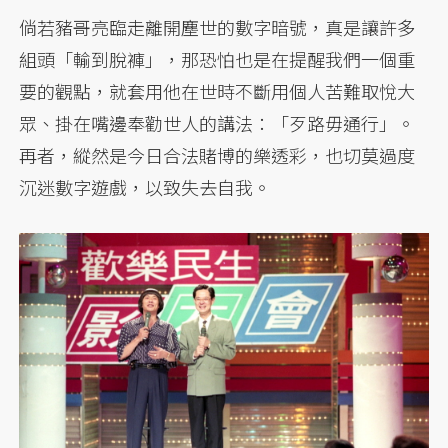
倘若豬哥亮臨走離開塵世的數字暗號，真是讓許多
組頭「輸到脫褲」，那恐怕也是在提醒我們一個重
要的觀點，就套用他在世時不斷用個人苦難取悅大
眾、掛在嘴邊奉勸世人的講法：「歹路毋通行」。
再者，縱然是今日合法賭博的樂透彩，也切莫過度
沉迷數字遊戲，以致失去自我。