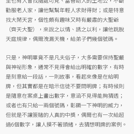
至也有人會找隨處可見、富善助人的土地公，不斷
勸服老人家，讓他幫幫年輕人求財得財；或是特意
找大鬧天宮，個性頗有趣味又時有嚴肅的大聖爺
（齊天大聖），來說之以情、誘之以利，讓他跳脫
天庭規律，偶爾洩漏天機，給弟子們幾個號碼。
只是，神明畢竟不是凡夫俗子，大多需要保持聖嚴
與神祕形象，通常不見得會給出明確的數字，有時
是刻意給一段話，一則故事，看起來像是在給明
牌，但其實都是在暗示信徒不要問明牌；有時候則
是隨意在案桌上畫出數字，意涵不見得能夠猜透；
或者也有只給一兩個號碼，彰顯一下神明的威力，
但就是不讓簽賭的人真的中獎，偶爾也有一次給超
過6個數字，讓人摸不著頭緒，去猜想明牌的案例。