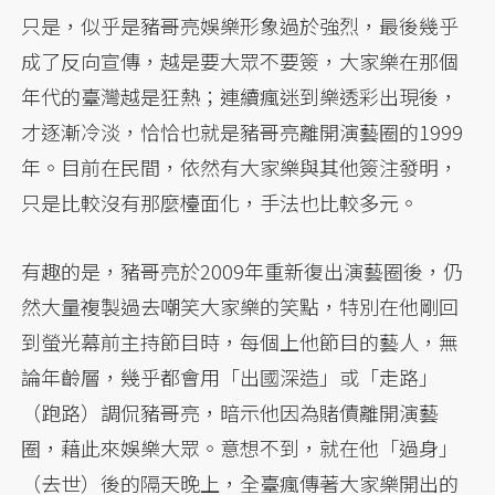
只是，似乎是豬哥亮娛樂形象過於強烈，最後幾乎
成了反向宣傳，越是要大眾不要簽，大家樂在那個
年代的臺灣越是狂熱；連續瘋迷到樂透彩出現後，
才逐漸冷淡，恰恰也就是豬哥亮離開演藝圈的1999
年。目前在民間，依然有大家樂與其他簽注發明，
只是比較沒有那麼檯面化，手法也比較多元。
有趣的是，豬哥亮於2009年重新復出演藝圈後，仍
然大量複製過去嘲笑大家樂的笑點，特別在他剛回
到螢光幕前主持節目時，每個上他節目的藝人，無
論年齡層，幾乎都會用「出國深造」或「走路」
（跑路）調侃豬哥亮，暗示他因為賭債離開演藝
圈，藉此來娛樂大眾。意想不到，就在他「過身」
（去世）後的隔天晚上，全臺瘋傳著大家樂開出的