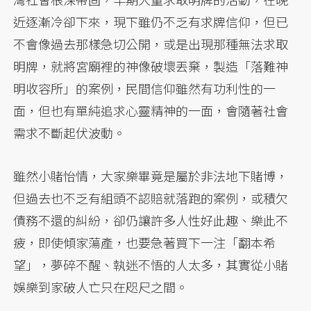
近逐漸冷卻下來，現下雖仍不乏有求牌信仰，但已
不會像過去那樣急切公開，或是出現那種無法求取
明牌，就將宮廟裡的神像破壞丟棄，製造「落難神
明收容所」的案例，民間信仰雖然有功利性的一
面，但也有單純追求心靈精神的一面，會隨著社會
需求不斷起伏波動。
雖然小賭怡情，大家樂畢竟是屬於非法地下賭博，
但過去也不乏有組頭不認賠就落跑的案例，或積欠
債務不還的糾紛，卻仍讓許多人性好此趣、樂此不
疲，即使傾家蕩產，也要急著買下一注「翻本希
望」，夢碎不醒、執迷不悟的人太多，其實從小賭
娛樂到家破人亡只在咫尺之間。