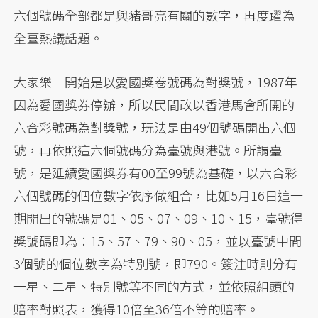
六個號碼全部都是與豬哥亮有關的數字，再度躍為
全臺熱議話題。
大家樂一開始是以愛國獎卷號碼為對獎號，1987年
因為愛國獎券停辦，所以民間改以香港馬會所開的
六合彩號碼為對獎號，玩法是由49個號碼開出六個
號，再依照這六個號碼分為臺號與港號。所謂臺
號，是延續愛國獎券有00至99號為基礎，以六合彩
六個號碼的個位數字依序做組合，比如5月16日這一
期開出的號碼是01、05、07、09、10、15，臺號得
獎號碼即為：15、57、79、90、05，並以臺號中間
3個號的個位數字為特別號，即790。簽注時則分有
一星、二星、特別號等不同的方式，並依照組頭的
賠率對照表，獲得10倍至36倍不等的賠率。