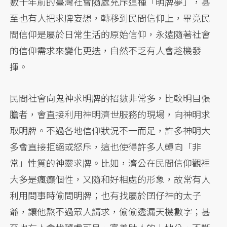
數十年前的臺灣社會隨處充斥這種「明牌夢」，甚
至也有人把求牌妄想，轉移到民間信仰上，畢竟民
間信仰是屬於日常生活的原始信仰，永遠隨著社會
的信仰需求來變化更迭，自然不乏有人會趁機發
揮。
民間社會向鬼神求明牌的招數非常多，比較明目張
膽者，會直接利用神明濟世服務的現場，向神明求
取明牌。不過各地信仰狀況不一而足，許多神明大
多會直接拒絕或怒斥，這也使得許多人轉向「非
常」性質的神靈求牌。比如，濟公在民間信仰觀裡
大多是瘋癲個性，又隨和好相處的形象，故常有人
利用問事時偷問明牌；也有找屬於囝仔神的太子
爺，讓他熬不過眾人請求，偷偷透漏天機數字；甚