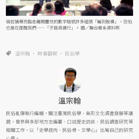
倘若豬哥亮臨走離開塵世的數字暗號許多組頭「輸到脫褲」，恐怕
也是在提醒我們——「歹路毋通行」。 圖／聯合報系資料照
溫宗翰
時事觀察
民俗學
溫宗翰
民俗亂彈執行編輯，關注臺灣民俗學、無形文化資產發展等議
題，曾參與多部地方志編纂、口述歷史訪談、民俗調查研究等
相關工作，以「史學皮肉、民俗骨、文學心」比喻自己的研究
心靈。