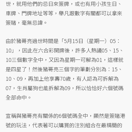
世，就用他們的忌日來簽牌，或也有用小孩生日、
車牌、門牌地址等等，舉凡跟數字有關都可以拿來
簽賭，毫無忌諱。
由於豬哥亮過世時間是「5月15日（星期一）05：
10」，因此在六合彩開牌後，許多人熱議05、15、
10三個數字全中，又因為星期一可解為01，這樣就
是四星了！然後豬哥亮三個字的筆劃分別為：15、
10、09，再加上他享壽70歲，有人認為可拆解為
07，生肖屬狗也能拆解為09，所以恰恰好六個號碼
全部命中。
宣稱與豬哥亮有關係的6個號碼全中，顯然是簽賭港
號的玩法，代表著可以購買的注別組合在最精簡的