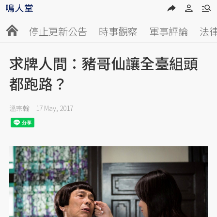
停止更新公告
時事觀察
軍事評論
法
求牌人間：豬哥仙讓全臺組頭
都跑路？
溫宗翰
17 May, 2017