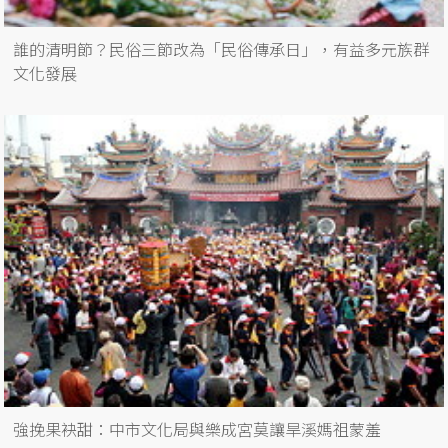
誰的清明節？民俗三節改為「民俗傳承日」，有益多元族群
文化發展
強挽果袂甜：中市文化局與樂成宮莫讓旱溪媽祖蒙羞