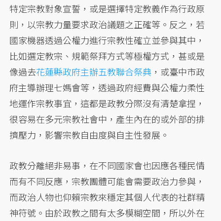
特定宗教對象宣誓，或是選擇特定教義作為行政原
則，以宗教力量要求政治議題之正確等。反之，若
國家機器透過公權力進行宗教性確立並參與其中，
比如選定教宗、規範祭拜方式等極權方式，甚或是
像過去
花蓮縣政府主辦五教聯合祭典
，或臺中市政
府主導辦理七媽會等，透過政府經費與公權力柔性
地運作宗教事宜，這都是政教分際沒有清楚拿捏，
很容易在多元宗教社會中，產生內在的或外部的排
擠壓力，影響宗教自由度與自主性發展。
政教分離絕非易事，在不同國家會也因應各種民情
而有不同反應，宗教團體可能會需要政治力參與，
而政治人物也仰賴宗教來穩定其個人代表的社群精
神符號。由於政教之間有太多模糊空間，所以外在