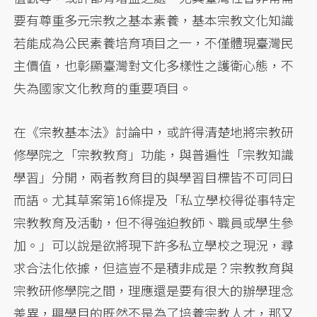
要有尊重多元宗教之基本素養，基本宗教文化知識
若能成為公民素養培育項目之一，不僅體現臺灣民
主價值，也彰顯臺灣對文化多樣性之護衛心態，不
失為國家文化教育的重要項目。
在《宗教基本法》討論中，或許得清楚地將宗教研
修學院之「宗教教育」功能，與普遍性「宗教知識
學習」分開，兩者教育目的與學習目標皆不可同日
而語。尤其草案第16條提及「私立學校得從事特定
宗教教育及活動，但不得強迫教師、職員或學生參
加。」可以說是欲將現下許多私立學校之現況，尋
求合法化依據，但這豈不是積非成是？宗教教育與
宗教研修學院之間，理應還是要有很大的辦學理念
差異，興學目的既然不是為了培養宗教人才，那又