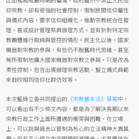
比如獨裁戒嚴時期的臺灣，政府雖然不禁止人民信
仰宗教，卻有很強的社會控制，限制民間信仰屬性
與儀式內容，要求信仰組織化，推動宗教統合性管
理，甚或設計管理祭典辦理方式，並有針對特定宗
教團體進行取締與管控的情形。民主化以後，國家
機器對宗教的參與，有些仍不脫舊時代思維，甚至
無所限制地擴大國家機器對宗教之參與，只是改為
柔性控制，包含出資辦理宗教活動，豎立儀式典範
來鼓吹相同信仰社群仿效等。
本次藍綠立委共同提出的
《宗教基本法》草案
中，
可以看出有不少條文內容，都是為了解決長期以來
宗教行政工作上面所遭遇的衝突與困難，在立場
上，可以說與過去以管制為核心的立法精神大異其
趣。但有不少條文內容明顯暗渡陳倉，尤其應該在