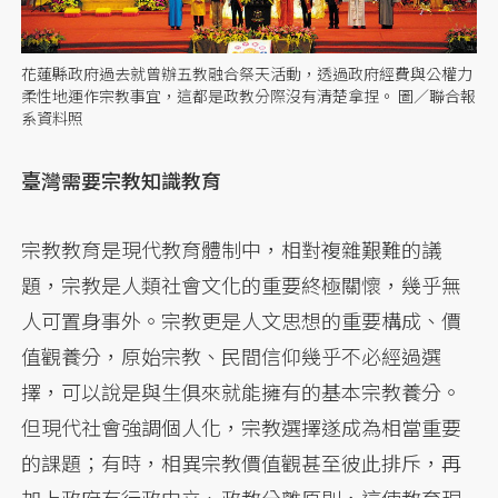
花蓮縣政府過去就曾辦五教融合祭天活動，透過政府經費與公權力
柔性地運作宗教事宜，這都是政教分際沒有清楚拿捏。 圖／聯合報
系資料照
臺灣需要宗教知識教育
宗教教育是現代教育體制中，相對複雜艱難的議
題，宗教是人類社會文化的重要終極關懷，幾乎無
人可置身事外。宗教更是人文思想的重要構成、價
值觀養分，原始宗教、民間信仰幾乎不必經過選
擇，可以說是與生俱來就能擁有的基本宗教養分。
但現代社會強調個人化，宗教選擇遂成為相當重要
的課題；有時，相異宗教價值觀甚至彼此排斥，再
加上政府有行政中立、政教分離原則，這使教育現