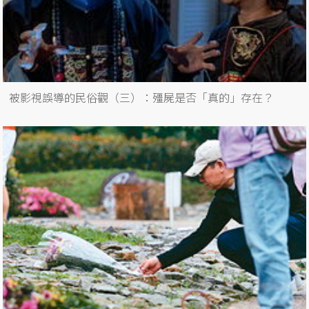
被影視誤導的民俗觀（三）：殭屍是否「真的」存在？