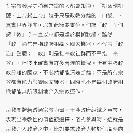
對宗教發展史稍有常識的人都會知道，「凱薩歸凱
薩、上帝歸上帝」幾乎只是政教分離的「口號」，
真實世界並非可以如此簡要畫分。何謂「政」？何
謂「教」？一直以來都是處於模糊狀態。雖然
「政」通常是指政府組織、國家機器，不代表「政
治」整體；「教」則是指宗教社群而不單指「宗
教」，但彼此確實有許多含混的情況。所有主張政
教分離的國家，不必然都能清楚斷離；不是所有宗
教都有能力影響國家機器，同時也不是每個政府組
織都能無所限制地介入宗教運作。
宗教團體若透過宗教力量，干涉政府組織之意志，
表現出宗教性的價值觀選擇、儀式參與時，這就是
宗教介入政治之中，比如要求政治人物於任職時向