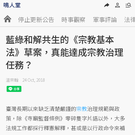
停止更新公告
時事觀察
軍事評論
法
藍綠和解共生的《宗教基本
法》草案，真能達成宗教治理
任務？
溫宗翰
24 Oct, 2018
臺灣長期以來缺乏清楚嚴謹的
宗教
治理規範與政
策，除《寺廟監督條例》零碎隻字片語以外，大多
法規工作都採行釋憲解釋，甚或是以行政命令來補