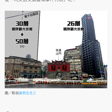
圖／取自
搶救北北三