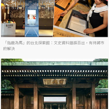
「指鹿為馬」的台北探索館：文史資料錯誤百出，有待蔣市
府解決