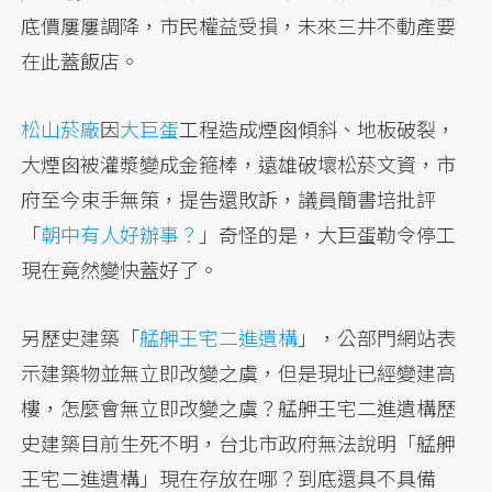
底價屢屢調降，市民權益受損，未來三井不動產要
在此蓋飯店。
松山菸廠
因
大巨蛋
工程造成煙囪傾斜、地板破裂，
大煙囪被灌漿變成金箍棒，遠雄破壞松菸文資，市
府至今束手無策，提告還敗訴，議員簡書培批評
「
朝中有人好辦事？
」奇怪的是，大巨蛋勒令停工
現在竟然變快蓋好了。
另歷史建築「
艋舺王宅二進遺構
」，公部門網站表
示建築物並無立即改變之虞，但是現址已經變建高
樓，怎麼會無立即改變之虞？艋舺王宅二進遺構歷
史建築目前生死不明，台北市政府無法說明「艋舺
王宅二進遺構」現在存放在哪？到底還具不具備