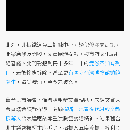
此外，北投鐵道員工訓練中心，疑似修澤蘭建築，
此案應涉及開發，文資團體提報，被市府文化局拒
絕審議。北門彰銀列冊十多年，市府
竟然不知有列
冊
，最後慘遭拆除。甚至更
有國立台灣博物館鎮館
銅牛
，遭受潑油，至今未破案。
舊台北市議會，僅憑藉粗糙文資現勘，未經文資大
會審議會議就拆毀，罔顧
捐贈土地者後代洪致文教
授等人
曾表達應該尊重洪騰雲捐贈精神。結果舊台
北市議會被柯市府拆除，招標案五度流標，權利金