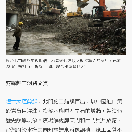
舊台北市議會忽視捐贈土地者後代洪致文教授等人的意見，已於
2016年遭柯市府拆除。 圖／聯合報系資料照
剪綵趕工消費文資
趕世大運剪綵
，北門施工錯誤百出，以中國進口黃
砂岩魚目混珠，模擬本應唭哩岸石的城牆，製造假
歷史誤導現象。廣場解說牌東門和西門照片放錯、
台灣府淡水撫民同知林達泉肖像誤植，施工品質不