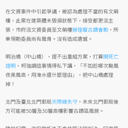
在文資事件中引起爭議，被認為處理不當的有文萌
樓，此案在建築體未毀損狀態下，接受都更派主
張，市府派文資委員至文萌樓
辦理廢古蹟會勘
，所
幸現勘委員尚有風骨。沒有造成遺憾。
明治橋（中山橋），提不出重組方案，打算
開死亡
證明
，柯強調這事情得私下講，「不如趁哪次颱風
夜黑風高，用淹水還什麼理由」，把中山橋處理
掉！
北門及臺北北門郵局
天際線失守
，未來北門郵局後
方可能被50層及30層高樓影響古蹟區風貌。