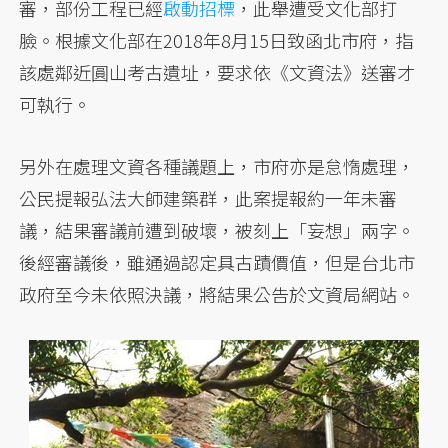
審，部份工程已經
啟動招標
，此舉遭受文化部打
臉。根據文化部在2018年8月15日致函北市府，指
該處鄰近圓山考古遺址，要求依《文資法》送審才
可執行。
另外在處理文資各種議題上，市府亦是怠惰處理，
公民提報弘法大師建築群，此案提報約一年未審
議，結果審議前遭到破壞，被刻上「妄想」兩字。
後經審議後，雖通過認定具古蹟價值，但是台北市
政府至今未依照決議，將結果公告於文資局網站。