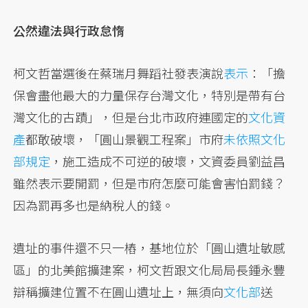
公然違法與行政怠惰
柯文哲當選後在蔡瑞月舞蹈社發表演說
表示
：「擔
保會盡他最大的力量保存台灣文化，特別是帶有台
灣文化的古蹟」，但是台北市政府連國定的
文化資
產
都敢破壞，「圓山景觀工程案」市府
未依照文化
部規定
，施工造成不可逆的破壞，文資委員劉益昌
雖然表示要開罰，但是市府怎麼可能會害怕罰錢？
因為罰再多也是納稅人的錢。
遺址的事件還不只一樁，基地位於「圓山遺址敏感
區」的北美館擴建案，柯文哲跟文化局局長鍾永豐
辯稱擴建位置不在圓山遺址上，無須向
文化部
送