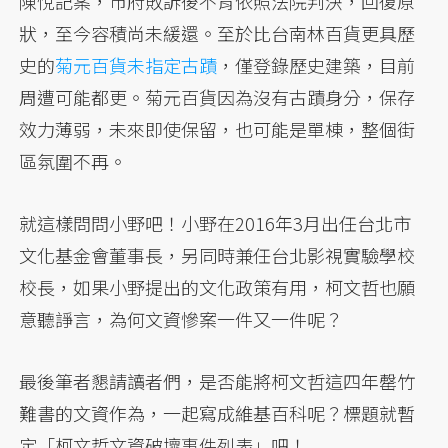
陳悅記案，市府敗訴後不肯依照法院判決，回復原
狀，至今容積尚未緩還。至於比台南林百貨更具歷
史的
菊元百貨未指定古蹟
，僅登錄歷史建築，目前
周遭可能都更。菊元百貨因為沒有古蹟身分，保存
效力薄弱，未來即使保留，也可能是單棟，整個街
區氛圍不再。
就這樣問問小野吧！小野在2016年3月出任台北市
文化基金會董事長，另同時兼任台北影視實驗學校
校長，如果小野提出的文化政策有用，柯文哲也願
意聽諍言，為何文資慘案一件又一件呢？
最後筆者懇請讀者們，是否能將柯文哲這四年罄竹
難書的文資作為，一起寫成維基百科呢？標題就暫
定「柯文哲文資破壞事件列表」吧！