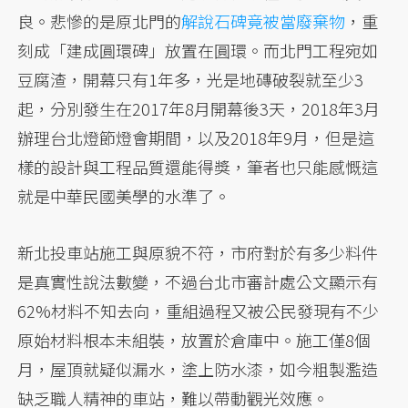
良。悲慘的是原北門的
解說石碑竟被當廢棄物
，重
刻成「建成圓環碑」放置在圓環。而北門工程宛如
豆腐渣，開幕只有1年多，光是地磚破裂就至少3
起，分別發生在2017年8月開幕後3天，2018年3月
辦理台北燈節燈會期間，以及2018年9月，但是這
樣的設計與工程品質還能得獎，筆者也只能感慨這
就是中華民國美學的水準了。
新北投車站施工與原貌不符，市府對於有多少料件
是真實性說法數變，不過台北市審計處公文顯示有
62%材料不知去向，重組過程又被公民發現有不少
原始材料根本未組裝，放置於倉庫中。施工僅8個
月，屋頂就疑似漏水，塗上防水漆，如今粗製濫造
缺乏職人精神的車站，難以帶動觀光效應。