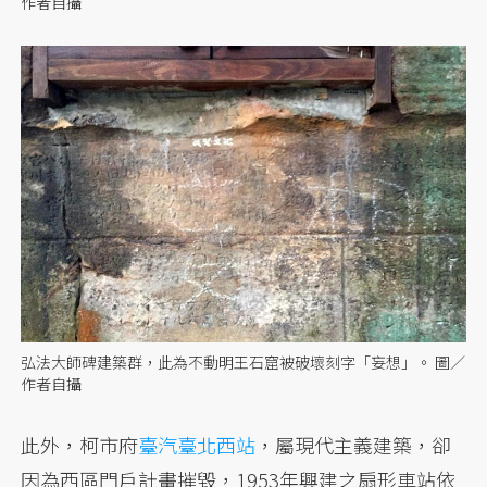
作者自攝
弘法大師碑建築群，此為不動明王石窟被破壞刻字「妄想」。 圖／
作者自攝
此外，柯市府
臺汽臺北西站
，屬現代主義建築，卻
因為西區門戶計畫摧毀，1953年興建之扇形車站依