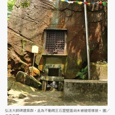
弘法大師碑建築群，此為不動明王石窟壁面尚未被破壞樣貌。 圖／