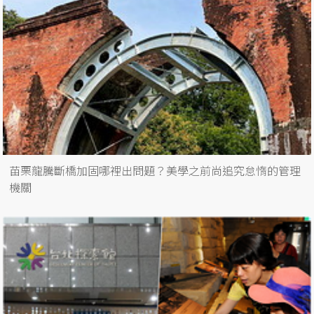
苗栗龍騰斷橋加固哪裡出問題？美學之前尚追究怠惰的管理
機關