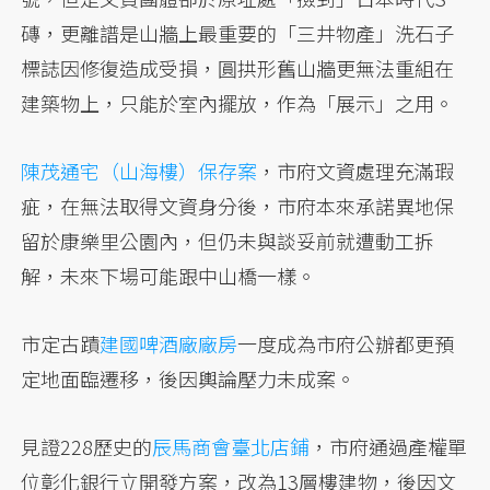
磚，更離譜是山牆上最重要的「三井物產」洗石子
標誌因修復造成受損，圓拱形舊山牆更無法重組在
建築物上，只能於室內擺放，作為「展示」之用。
陳茂通宅（山海樓）保存案
，市府文資處理充滿瑕
疵，在無法取得文資身分後，市府本來承諾異地保
留於康樂里公園內，但仍未與談妥前就遭動工拆
解，未來下場可能跟中山橋一樣。
市定古蹟
建國啤酒廠廠房
一度成為市府公辦都更預
定地面臨遷移，後因輿論壓力未成案。
見證228歷史的
辰馬商會臺北店鋪
，市府通過產權單
位彰化銀行立開發方案，改為13層樓建物，後因文