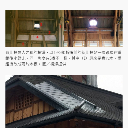
有北投達人之稱的楊燁，以1989年拆遷前的新北投站一隅跟現在重
組後座對比，同一角度有5處不一樣，其中（1）原來是實心木，重
組後改成兩片木板。 圖／楊燁提供