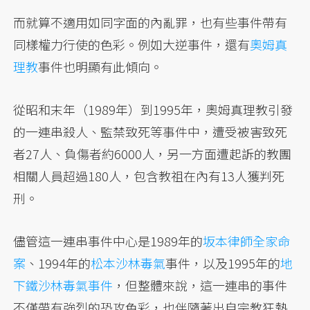
而就算不適用如同字面的內亂罪，也有些事件帶有
同樣權力行使的色彩。例如大逆事件，還有
奧姆真
理教
事件也明顯有此傾向。
從昭和末年（1989年）到1995年，奧姆真理教引發
的一連串殺人、監禁致死等事件中，遭受被害致死
者27人、負傷者約6000人，另一方面遭起訴的教團
相關人員超過180人，包含教祖在內有13人獲判死
刑。
儘管這一連串事件中心是1989年的
坂本律師全家命
案
、1994年的
松本沙林毒氣
事件，以及1995年的
地
下鐵沙林毒氣事件
，但整體來說，這一連串的事件
不僅帶有強烈的恐攻色彩，也伴隨著出自宗教狂熱