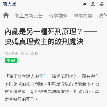
停止更新公告
時事觀察
軍事評論
法
內亂是另一種死刑原理？——
奧姆真理教主的絞刑處決
鳴人選書
06 Jul, 2018
「除了針對殺人的
死刑
」這個問題之外，還有完全
不同領域的死刑問題。那就是從以前持續至今，也
在某種意義上始終被視為理所當然，對政治犯、革
命者執行的死刑。