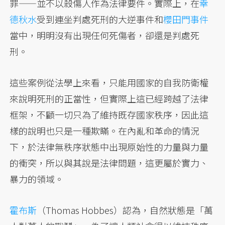
罪——並不以殺傷人作為法律要件。實際上，在
幸
德秋水
受到連坐判處死刑的大逆事件和
櫻田門事件
當中，明明沒有出現任何死傷者，卻還是判處死
刑。
這些案例從法學上來看，只能用國家的自我防衛權
來說明死刑的正當性，但實際上這已經跨越了法律
框架，不顧一切只為了維持既存國家秩序，因此這
樣的說明也只是一種欺瞞。在內亂和革命的情況
下，於法律無秩序狀態中出現原始性的力量與力量
的衝突，所以與其說是法律問題，這更屬於實力、
暴力的領域。
霍布斯
（Thomas Hobbes）認為，自然狀態是「萬