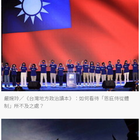
嚴婉玲／《台灣地方政治讀本》：如何看待「恩庇侍從體
制」所不及之處？