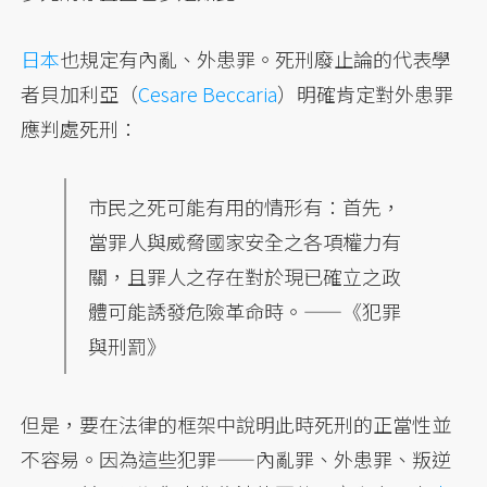
日本
也規定有內亂、外患罪。死刑廢止論的代表學
者貝加利亞（
Cesare Beccaria
）明確肯定對外患罪
應判處死刑：
市民之死可能有用的情形有：首先，
當罪人與威脅國家安全之各項權力有
關，且罪人之存在對於現已確立之政
體可能誘發危險革命時。——《犯罪
與刑罰》
但是，要在法律的框架中說明此時死刑的正當性並
不容易。因為這些犯罪——內亂罪、外患罪、叛逆