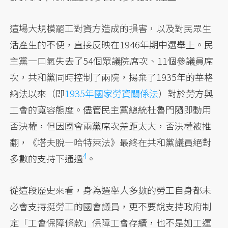
這場大規模罷工對資方造成的損害，以及對民眾生
活產生的不便，直接反映在1946年期中選舉上。民
主黨一口氣失去了54個眾議院席次、11個參議員席
次，共和黨同時控制了兩院，揚棄了1935年的華格
納法以來（即
1935年國家勞資關係法
）對於勞方與
工會的寬容態度。儘管民主黨總統杜魯門隨即動用
否決權，但因國會兩黨席次差距太大，否決權被推
翻，《塔夫脫—哈特萊法》最終在共和黨議員絕對
4
多數的支持下
通過
。
從這段歷史來看，身為選舉人多數的勞工自身都未
必會支持挺勞工的國會議員，更不要說支持政府制
定「工會保障條款」保障工會存續，也不是如工運