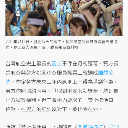
2019年7月5日，歷經17天的罷工，長榮航空勞資雙方簽署團體協
約，罷工宣告落幕。 圖／聯合報系資料照
台灣航空史上最長的
罷工
事件在月初落幕，資方長
榮航空與勞方桃園市空服員職業工會達成
團體協
約
，約定勞方未來三年內原則上不得為爭議行為，
勞方依照協約內容，爭取到飛安服勤獎金、航班優
化方案等福利。但工會極力要求的「禁止搭便車」
條款，在資方的強烈反對下，被排除在外。
所謂「禁止搭便車」，指的是《
團體協約法
》
第13