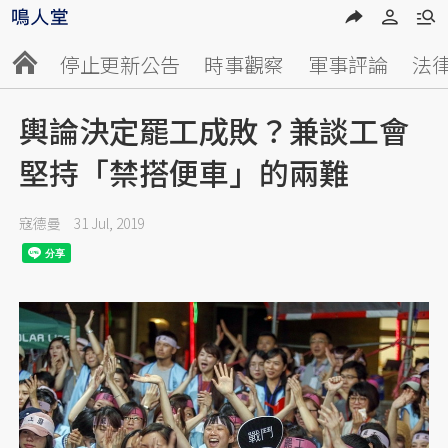
停止更新公告
時事觀察
軍事評論
法
輿論決定罷工成敗？兼談工會
堅持「禁搭便車」的兩難
寇德曼
31 Jul, 2019