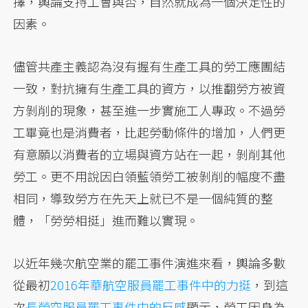
擇，輿論支持工會與否，自然就成為一個決定性的
因素。
儘管共產主義認為沒有握有生產工具的勞工應團結
一致，對抗擁有生產工具的資方，以推翻勞方被資
方剝削的現象，甚至進一步實施工人專政。不過勞
工畢竟也是消費者，比起勞動條件的增加，人們更
有意願以消費者的立場與資方站在一起，剝削其他
勞工。更不用說因白領藍領勞工被剝削的幅度不盡
相同，導致勞方在先天上就已不是一個純質的整
體，「勞勞相挺」進而難以實現。
以近年幾次航空業的罷工事件演進來看，輿論多數
從最初
2016年華航空服員罷工事件中的力挺
，到這
次
長榮空服員罷工事件中的反感
顯示，勞工因身為