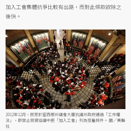
加入工會集體抗爭比較有出路，而對此條款欲除之
後快。
2012年12月，民眾於密西根州議會大廈抗議州政府通過「工作權
法」，即禁止勞資協議中把「加入工會」列為受雇條件。 圖／美聯
社