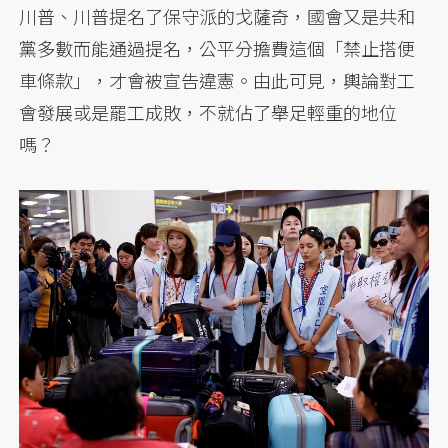
川普、川普提名了保守派的戈薩奇，國會又是共和
黨多數而能通過提名，公平分擔費這個「禁止搭便
車條款」，才會被宣告違憲。由此可見，輿論對工
會發展或是罷工成敗，不就佔了舉足輕重的地位
嗎？