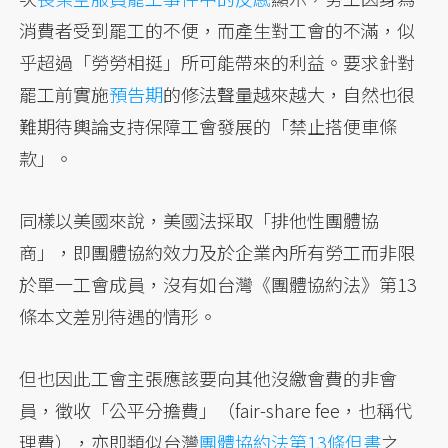
消費者受到罷工的不便，而產生對工會的不滿，似
乎超過「勞勞相挺」所可能帶來的利益。要求針對
罷工前實施
預告期
的修法聲量越來越大，自然也很
難期待輿論支持保障工會發展的「禁止搭便車條
款」。
同樣以美國來說，美國法採取「排他性團體協
商」，即團體協約效力及於企業內所有勞工而非限
於單一工會成員，沒有如台灣《團體協約法》第13
條本文差別待遇的情形。
但也因此工會主張應該要向其他沒繳會費的非會
員，徵收「公平分擔費」（fair-share fee，也稱代
理費），亦即類似台灣
團體協約法第13條但書
之