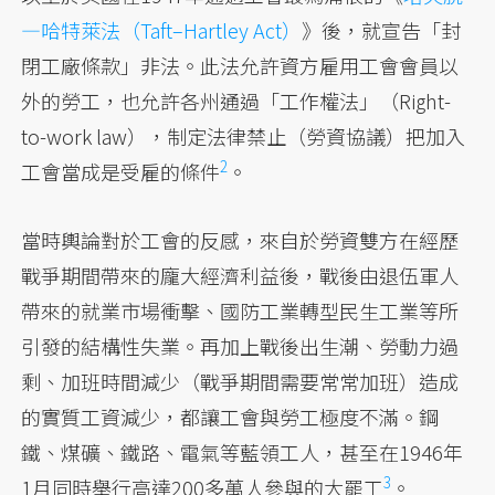
—哈特萊法（Taft–Hartley Act）
》後，就宣告「封
閉工廠條款」非法。此法允許資方雇用工會會員以
外的勞工，也允許各州通過「工作權法」（Right-
to-work law），制定法律禁止（勞資協議）把加入
2
工會當成是受雇的
條件
。
當時輿論對於工會的反感，來自於勞資雙方在經歷
戰爭期間帶來的龐大經濟利益後，戰後由退伍軍人
帶來的就業市場衝擊、國防工業轉型民生工業等所
引發的結構性失業。再加上戰後出生潮、勞動力過
剩、加班時間減少（戰爭期間需要常常加班）造成
的實質工資減少，都讓工會與勞工極度不滿。鋼
鐵、煤礦、鐵路、電氣等藍領工人，甚至在1946年
3
1月同時舉行高達200多萬人參與的
大罷工
。