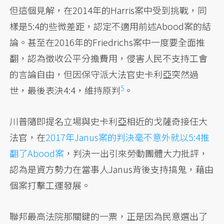
但這個見解，在2014年的Harris案中受到挑戰，同
樣是5:4的些微差距，認定不適用前述Abood案的結
論。甚至在2016年的Friedrichs案中一度要全面推
翻，認為徵收公平分擔費用，侵害人民不支持工會
的言論自由，但因保守派大法官史卡利亞突然過
5
世，最後表決4:4，
維持原判
。
川普隨即提名立場與史卡利亞相近的戈薩奇接任大
法官，在
2017年Janus案的判決毫不意外就以5:4推
翻了Abood案
，判決一出引來勞動團體大力批評，
認為是資方勢力在當事人Janus背後支持搞鬼，藉由
個案打擊工運發展。
聯邦最高法院那關鍵的一票，正是因為民意選出了