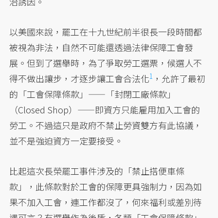
治誘因。
以美國來說，罷工在十九世紀前半很長一段時間都
被視為非法，自然不可能還透過法律保障工會發
展。但到了選舉時，為了爭取勞工選票，候選人不
1
得不做出讓步，才逐步讓工會
合法化
，允許了最初
的「工會保障條款」——「封閉工廠條款」
（Closed Shop）——即資方只能雇用加入工會的
勞工。不過這只是政府不禁止勞資雙方有此協議，
並不是強迫資方一定要接受。
比起這次長榮罷工事件涉及的「禁止搭便車條
款」，此條款對於工會的保障更具強制力，因為如
果不加入工會，連工作都沒了，何來福利或差別待
遇可言？有選舉作為後盾，各類「工會保障條款」