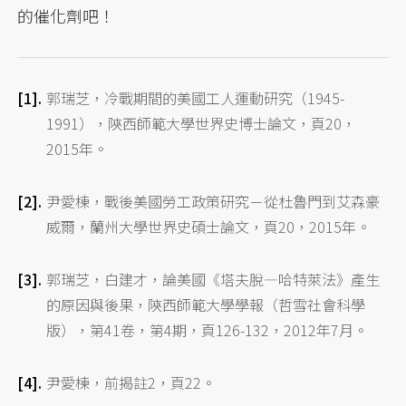
的催化劑吧！
郭瑞芝，冷戰期間的美國工人運動研究（1945-
1991），陝西師範大學世界史博士論文，頁20，
2015年。
尹愛棟，戰後美國勞工政策研究－從杜魯門到艾森豪
威爾，蘭州大學世界史碩士論文，頁20，2015年。
郭瑞芝，白建才，論美國《塔夫脫—哈特萊法》產生
的原因與後果，陝西師範大學學報（哲雪社會科學
版），第41卷，第4期，頁126-132，2012年7月。
尹愛棟，前揭註2，頁22。