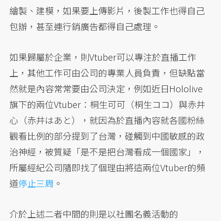
繪製、建模，如果要上傳影片，後製工作也得自己
包辦，甚至連行銷廣告都得自己處理。
如果歸屬於企業，則Vtuber可以專注於直播工作
上，其他工作可由公司的專業人員負責，但缺點當
然就是內容常常要由公司決定，例如近日Hololive
旗下的兩位Vtuber：桐生可可（桐生ココ）與赤井
心（赤井はあと），就因為於直播內容就各國粉絲
觀看比例的部分提到了台灣，碰觸到中國敏感的政
治神經，被質疑「是不是把台灣看成一個國家」，
所屬經紀公司隨即找了個理由將這兩位Vtuber的頻
道
停止三周
。
介於上述二者中間的則是以社團名義活動的