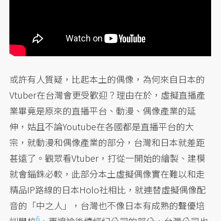
或許有人質疑，比起本土的偶像，為何來自日本的
Vtuber在台灣會更受歡迎？理由在於，虛擬直播產
業畢竟是原來的直播平台、動漫、偶像產業的延
伸，姑且不論Youtube在各國都是直播平台的大
宗，就動漫和偶像產業的部分，台灣和日本就差距
甚遠了。觀眾看Vtuber，打從一開始的繪製、建模
就會錙銖必較，此部分本土虛擬偶像實在難以和走
精品IP路線的日本Holo社相比，就連替虛擬偶像配
音的「中之人」，台灣也不像日本有成熟的聲優培
6
訓學校
，更遑論後續經紀公司的部分，台灣公司也