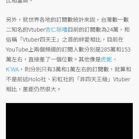
另外，就世界各地的訂閱數統計來說，台灣數一數
二知名的Vtuber
杏仁咪嚕
目前的訂閱數為24萬，和
俗稱「Vtuber四天王」之首的絆愛相比，目前在
YouTube上兩個頻道的訂閱人數分別是285萬和153
萬左右，直接差了一個位數。其他像是
虎妮
、
K′WA
，則分別只有3萬和1萬左右的訂閱數，就算和
不是前述Holo社、彩虹社的「非四天王級」Vtuber
相比，差距仍然很大。