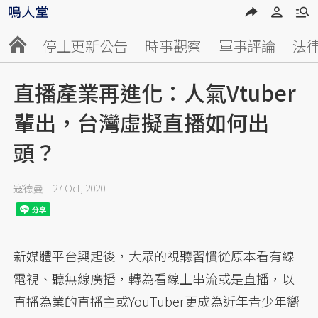
停止更新公告
時事觀察
軍事評論
法
直播產業再進化：人氣Vtuber
輩出，台灣虛擬直播如何出
頭？
寇德曼
27 Oct, 2020
新媒體平台興起後，大眾的視聽習慣從原本看有線
電視、聽無線廣播，轉為看線上串流或是直播，以
直播為業的直播主或YouTuber更成為近年青少年嚮