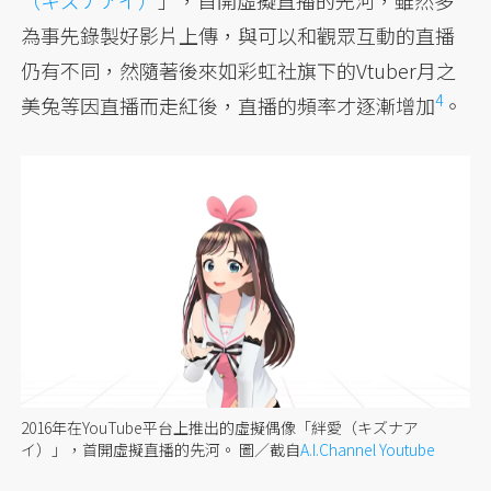
（キズナアイ）
」，首開虛擬直播的先河，雖然多
為事先錄製好影片上傳，與可以和觀眾互動的直播
仍有不同，然隨著後來如彩虹社旗下的Vtuber月之
4
美兔等因直播而走紅後，直播的頻率才逐漸增加
。
2016年在YouTube平台上推出的虛擬偶像「絆愛（キズナア
イ）」，首開虛擬直播的先河。
圖／截自
A.I.Channel Youtube