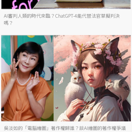
AI審判人類的時代來臨？ChatGPT-4能代替法官草擬判決
嗎？
吳淡如的「電腦繪圖」著作權歸誰？談AI繪圖的著作權爭議