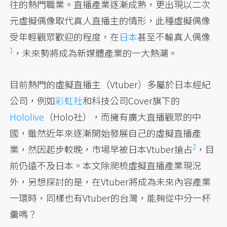
往的熱門職業。直播產業逐漸成熟，更出現以二次
元虛擬偶像取代真人直播主的情形，此種虛擬偶像
受年輕觀眾歡迎的程度，在
日本
甚至不輸真人偶像
1
，未來勢將成為新媒體產業的一大熱潮。
目前熱門的虛擬直播主（Vtuber）多屬於日本經紀
公司，例如
彩虹社
和科技公司Cover旗下的
Hololive
（Holo社），而擁有廣大直播觀眾的中
國，雖然近年來逐漸開始發展自己的虛擬直播產
2
業，然因起步較晚，市場早被日本Vtuber搶占
，目
前仍遠不及日本。本文除爬梳虛擬直播產業現況
外，另想探討的是，在Vtuber將成為未來內容產業
一環時，同樣也有Vtuber的台灣，能夠從中分一杯
羹嗎？