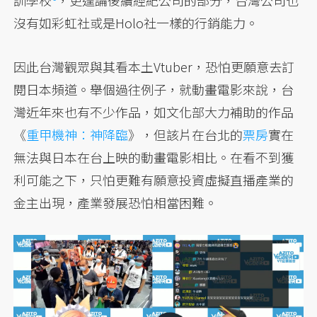
沒有如彩虹社或是Holo社一樣的行銷能力。
因此台灣觀眾與其看本土Vtuber，恐怕更願意去訂
閱日本頻道。舉個過往例子，就動畫電影來說，台
灣近年來也有不少作品，如文化部大力補助的作品
《
重甲機神：神降臨
》，但該片在台北的
票房
實在
無法與日本在台上映的動畫電影相比。在看不到獲
利可能之下，只怕更難有願意投資虛擬直播產業的
金主出現，產業發展恐怕相當困難。