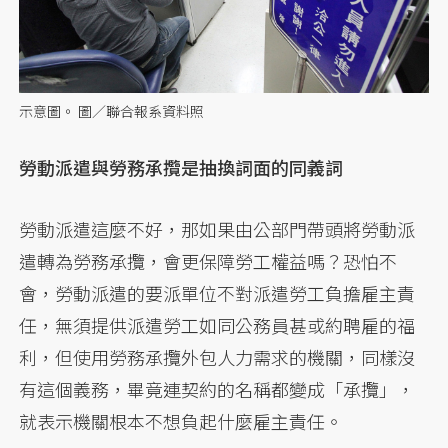
示意圖。 圖／聯合報系資料照
勞動派遣與勞務承攬是抽換詞面的同義詞
勞動派遣這麼不好，那如果由公部門帶頭將勞動派
遣轉為勞務承攬，會更保障勞工權益嗎？恐怕不
會，勞動派遣的要派單位不對派遣勞工負擔雇主責
任，無須提供派遣勞工如同公務員甚或約聘雇的福
利，但使用勞務承攬外包人力需求的機關，同樣沒
有這個義務，畢竟連契約的名稱都變成「承攬」，
就表示機關根本不想負起什麼雇主責任。