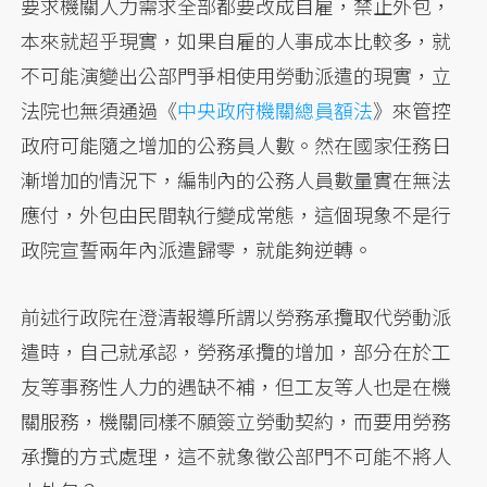
要求機關人力需求全部都要改成自雇，禁止外包，
本來就超乎現實，如果自雇的人事成本比較多，就
不可能演變出公部門爭相使用勞動派遣的現實，立
法院也無須通過《
中央政府機關總員額法
》來管控
政府可能隨之增加的公務員人數。然在國家任務日
漸增加的情況下，編制內的公務人員數量實在無法
應付，外包由民間執行變成常態，這個現象不是行
政院宣誓兩年內派遣歸零，就能夠逆轉。
前述行政院在澄清報導所謂以勞務承攬取代勞動派
遣時，自己就承認，勞務承攬的增加，部分在於工
友等事務性人力的遇缺不補，但工友等人也是在機
關服務，機關同樣不願簽立勞動契約，而要用勞務
承攬的方式處理，這不就象徵公部門不可能不將人