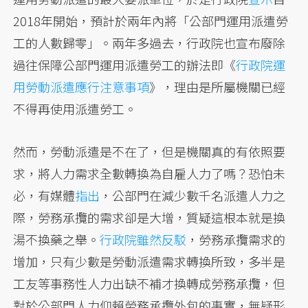
2018年開始，預計於兩年內將「公部門運用派遣勞
工的人數歸零」。兩年多過去，行政院也宣布廢除
過往保障公部門運用派遣勞工的辦法即《
行政院運
用勞動派遣應行注意事項
》，理由是所屬機關已經
不得再使用派遣勞工。
然而，勞動派遣是不在了，但是機關真的有依照要
求，將人力需求全數轉換為自雇人力了嗎？恐怕未
必，有媒體
指出
，公部門在減少數千名派遣人力之
際，勞務承攬的需求卻是大增，質疑這根本就是換
湯不換藥之舉。
行政院雖然反駁
，勞務承攬需求的
增加，只有少數是勞動派遣需求轉換所致，多半是
工友等事務性人力出缺不補才換轉成勞務承攬，但
對於公部門人力仰賴勞務承攬外包的事實，無疑形