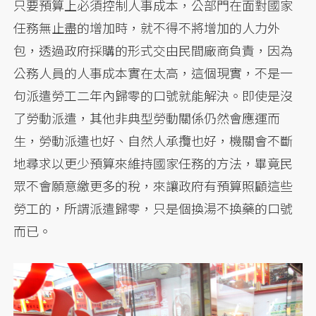
只要預算上必須控制人事成本，公部門在面對國家
任務無止盡的增加時，就不得不將增加的人力外
包，透過政府採購的形式交由民間廠商負責，因為
公務人員的人事成本實在太高，這個現實，不是一
句派遣勞工二年內歸零的口號就能解決。即使是沒
了勞動派遣，其他非典型勞動關係仍然會應運而
生，勞動派遣也好、自然人承攬也好，機關會不斷
地尋求以更少預算來維持國家任務的方法，畢竟民
眾不會願意繳更多的稅，來讓政府有預算照顧這些
勞工的，所謂派遣歸零，只是個換湯不換藥的口號
而已。