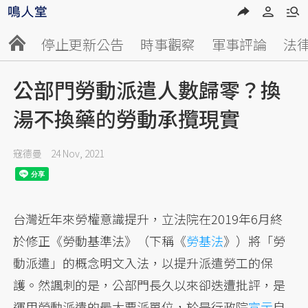
停止更新公告
時事觀察
軍事評論
法
公部門勞動派遣人數歸零？換
湯不換藥的勞動承攬現實
寇德曼
24 Nov, 2021
台灣近年來勞權意識提升，立法院在2019年6月終
於修正《勞動基準法》（下稱《
勞基法
》）將「勞
動派遣」的概念明文入法，以提升派遣勞工的保
護。然諷刺的是，公部門長久以來卻迭遭批評，是
運用勞動派遣的最大要派單位，於是行政院
宣示
自