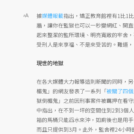
據
媒體報載
指出，矯正教育館裡有1比1
牆，讓你在監獄也可以一秒變網紅、開直播
起來整潔的監所環境、明亮寬敞的牢舍，
受刑人是來享福、不是來受苦的。難道，
現世的地獄
在各大媒體大力報導這則新聞的同時，另一
楣鬼」的網友發表了一系列「
被關了四個
獄倒楣鬼」之前因刑事案件被羈押在看守
中指出，在不到一坪的空間住到2到3個
箱的馬桶只能舀水來沖，如廁後也是用手
而且只提供到3月。此外，監舍裡24小