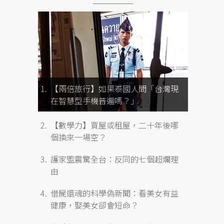
【兩倍旅行】如果泰國人問「台灣現
在智慧型手機普遍嗎？」
【數學力】買屋或租屋，二十年後哪
個換來一場空？
護家盟震驚全台：反同的七個超爛理
由
借屍還魂的科學偽新聞：看美女有益
健康，娶美女卻會短命？