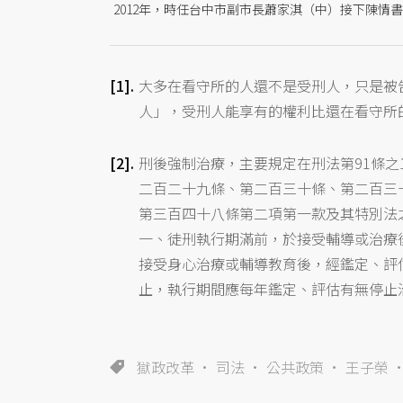
2012年，時任台中市副市長蕭家淇（中）接下陳情
大多在看守所的人還不是受刑人，只是被
人」，受刑人能享有的權利比還在看守所
刑後強制治療，主要規定在刑法第91條
二百二十九條、第二百三十條、第二百三
第三百四十八條第二項第一款及其特別法
一、徒刑執行期滿前，於接受輔導或治療
接受身心治療或輔導教育後，經鑑定、評
止，執行期間應每年鑑定、評估有無停止
獄政改革
司法
公共政策
王子榮