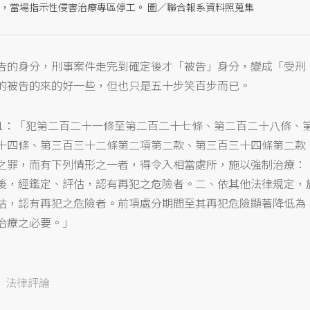
書，當場指示性侵害治療專區停工。 圖／聯合報系資料照蒐集
告的身分，刑事案件走完到確定後才「被告」身分，變成「受刑
的被告的來的好一些，但也只是五十步笑百步而已。
之1：「犯第二百二十一條至第二百二十七條、第二百二十八條、
十四條、第三百三十二條第二項第二款、第三百三十四條第二款
之罪，而有下列情形之一者，得令入相當處所，施以強制治療：
後，經鑑定、評估，認有再犯之危險者。二、依其他法律規定，
估，認有再犯之危險者。前項處分期間至其再犯危險顯著降低為
治療之必要。」
法律評論