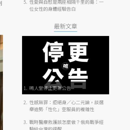
性愛與自慰是兩座相隔千里的島：一
制
位女性的身體經驗告白
最新文章
鳴人堂停止更新公告
性感無罪：拒絕身／心二元論，談選
舉造勢「性化」空服員的複雜性
戰時醫療救護該怎麼做？俄烏戰爭經
驗給台灣的提醒