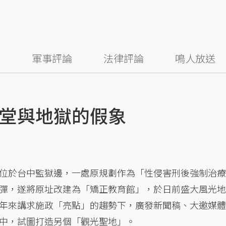
察
軍事評論
法律評論
鳴人放送
堂與地獄的假象
位於台中監獄邊，一處原規劃作為「性侵害刑後強制治療
彈，遂將原址改建為「矯正教育館」，於日前盛大風光地
年來講求施政「亮點」的趨勢下，廣發新聞稿、大邀媒體
中，試圖打造另個「觀光聖地」。