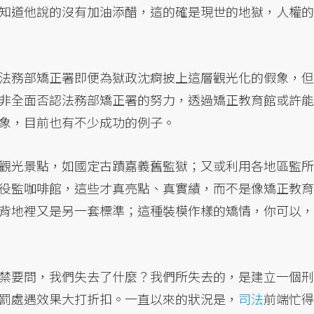
知道他說的沒有加油添醋，這的確是現世的地獄，人權的
法務部矯正署即便為獄政沈痾披上這層觀光化的假象，但
非全面否認法務部矯正署的努力，透過矯正教育館或許能
象，目前也有不少成功的例子。
觀光景點，如國定古蹟嘉義舊監獄；又或利用各地區監所
役監咖啡館，這些才真亮點、真實績，而不是像矯正教育
背地裡又是另一套標準；這種裝模作樣的矯情，你可以，
禁要問，我們失去了什麼？我們所失去的，是建立一個刑
罰處遇效果大打折扣。一直以來的狀況是，
司法
前端忙得