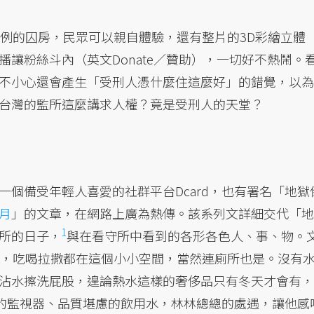
比例的囚房，民眾可以親自體驗，還有整片的3D彩繪立體
讓粉絲斗內（英文Donate／贊助），一切好不熱鬧。
不小心還會產生「受刑人憑什麼住這麼好」的錯覺，以為
台灣的監所這麼講求人權？竟是受刑人的天堂？
個備受年輕人喜愛的社群平台Dcard，也有署名「地獄
月
」的文章，在網路上廣為熱傳。該系列文詳細交代「地
1
所的日子，
與在看守所中看到的各形各色人、事、物。
人，吃喝拉撒都在這個小小空間，當然連廁所也是。沒有
沾水擦洗屁股，遑論熱水這樣的奢侈品只有冬天才會有，
時的監視器、品質堪慮的飲用水，林林總總的處遇，讓他感