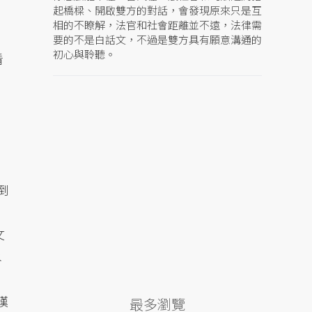
起橋樑、開啟雙方的對話，會發現原來只是互
相的不瞭解，法官和社會距離並不遠，法律需
要的不是白話文，不過是雙方具有願意溝通的
初心與聆聽。
看
倒
文
水
嘆
最多瀏覽