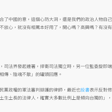
合了中國的意，這個心防大洞，還是我們的政治人物自己
不放心，就沒有相罵本好用了，開心嗎？高興嗎？有沒有
，司法界發起連署，捍衛司法獨立時，另一位監委旋即端
相傳、陰魂不散」的罐頭回應。
民黨政權的軍法審判辯護的律師，最近也
投書
表示反對修
土生土長的法律人，確實大多數比例上是傾向台獨的」，