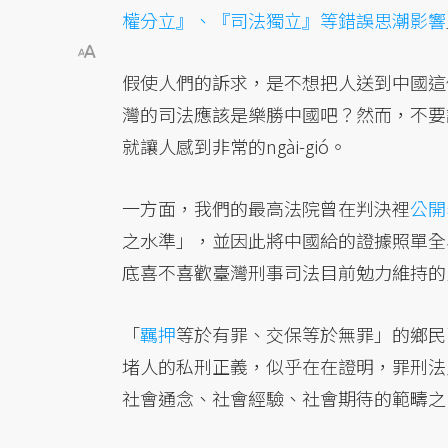
權分立』、『司法獨立』等錯誤思潮影響
假使人們的訴求，是不想把人送到中國這
灣的司法應該是樂勝中國吧？然而，不要
就讓人感到非常的ngài-gió。
一方面，我們的最高法院曾在判決裡
公開
之水準」，並因此將中國給的證據照單全
底喜不喜歡臺灣刑事司法目前勉力維持的
「
羈押
等於有罪、交保等於無罪」的鄉民
堵人的私刑正義，似乎在在證明，罪刑法
社會通念、社會經驗、社會期待的範疇之