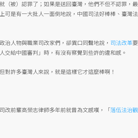
就（被）認罪了；如果是送回臺灣，他們不但不認罪，最
上可是有一大批人一面倒地說，中國司法好棒棒、臺灣法
政治人物與職業司改家們，卻異口同聲地說，
司法改革
要
人交給中國審判」時，有沒有察覺到些許的違和感。
但對許多臺灣人來說，就是這樣它才這麼棒啊！
司改前輩高榮志律師多年前就曾為文感嘆，「
落伍法治觀