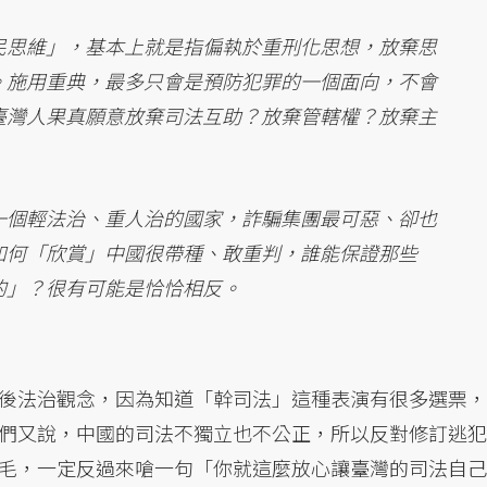
民思維」，基本上就是指偏執於重刑化思想，放棄思
。施用重典，最多只會是預防犯罪的一個面向，不會
臺灣人果真願意放棄司法互助？放棄管轄權？放棄主
一個輕法治、重人治的國家，詐騙集團最可惡、卻也
如何「欣賞」中國很帶種、敢重判，誰能保證那些
的」？很有可能是恰恰相反。
後法治觀念，因為知道「幹司法」這種表演有很多選票，
們又說，中國的司法不獨立也不公正，所以反對修訂逃犯
毛，一定反過來嗆一句「你就這麼放心讓臺灣的司法自己