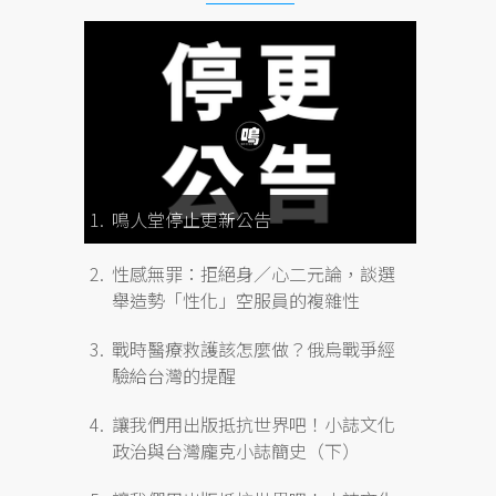
鳴人堂停止更新公告
性感無罪：拒絕身／心二元論，談選
舉造勢「性化」空服員的複雜性
戰時醫療救護該怎麼做？俄烏戰爭經
驗給台灣的提醒
讓我們用出版抵抗世界吧！小誌文化
政治與台灣龐克小誌簡史（下）