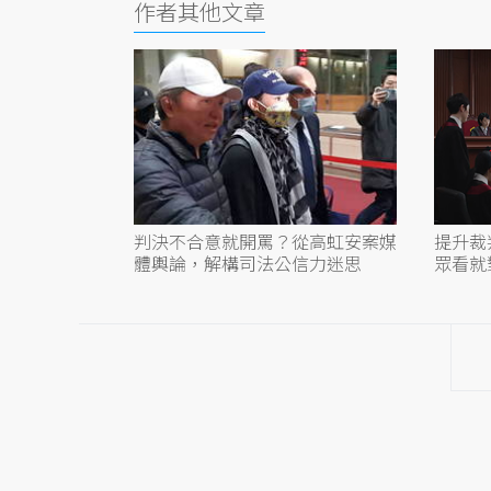
作者其他文章
判決不合意就開罵？從高虹安案媒
提升裁
體輿論，解構司法公信力迷思
眾看就