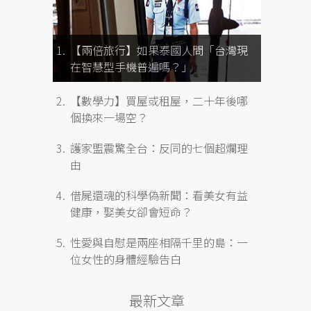
【兩倍旅行】如果泰國人問「台灣現
在智慧型手機普遍嗎？」
【數學力】買屋或租屋，二十年後哪
個換來一場空？
護家盟震驚全台：反同的七個超爛理
由
借屍還魂的科學偽新聞：看美女有益
健康，娶美女卻會短命？
性愛與自慰是兩座相隔千里的島：一
位女性的身體經驗告白
最新文章