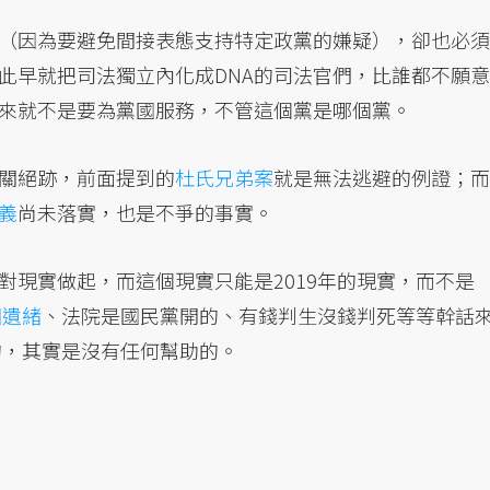
（因為要避免間接表態支持特定政黨的嫌疑），卻也必須
此早就把司法獨立內化成DNA的司法官們，比誰都不願意
來就不是要為黨國服務，不管這個黨是哪個黨。
關絕跡，前面提到的
杜氏兄弟案
就是無法逃避的例證；而
義
尚未落實，也是不爭的事實。
對現實做起，而這個現實只能是2019年的現實，而不是
國遺緒
、法院是國民黨開的、有錢判生沒錢判死等等幹話
的，其實是沒有任何幫助的。