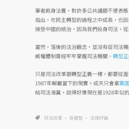
筆者廁身法曹，對許多公共議題不便表態
指出，在民主轉型的過程之中成長，也因
接受中國的統治，因為我們投身司法，從
當然，落後的法治觀念，並沒有從司法機
威權體制曾經牢牢掌握司法機關、
轉型正
只是司法改革跟轉型正義一樣，都要從面
1987年解嚴當下的現實。成天只會拿
黨
給司法潑糞，說得好像現在是1928年似
司法改革
孫健智
法律評論