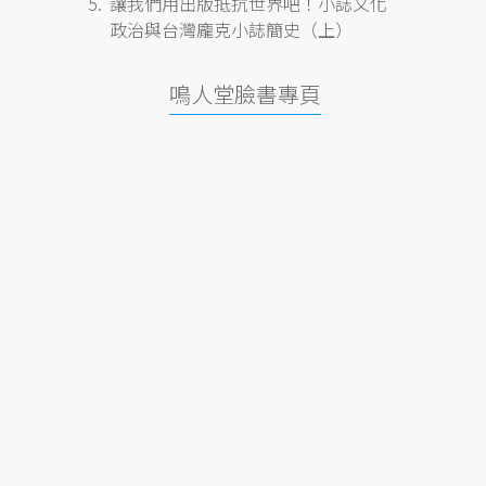
讓我們用出版抵抗世界吧！小誌文化
政治與台灣龐克小誌簡史（上）
鳴人堂臉書專頁