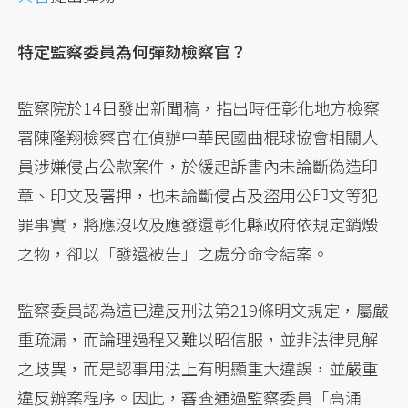
特定監察委員為何彈劾檢察官？
監察院於14日發出新聞稿，指出時任彰化地方檢察
署陳隆翔檢察官在偵辦中華民國曲棍球協會相關人
員涉嫌侵占公款案件，於緩起訴書內未論斷偽造印
章、印文及署押，也未論斷侵占及盜用公印文等犯
罪事實，將應沒收及應發還彰化縣政府依規定銷燬
之物，卻以「發還被告」之處分命令結案。
監察委員認為這已違反刑法第219條明文規定，屬嚴
重疏漏，而論理過程又難以昭信服，並非法律見解
之歧異，而是認事用法上有明顯重大違誤，並嚴重
違反辦案程序。因此，審查通過監察委員「高涌