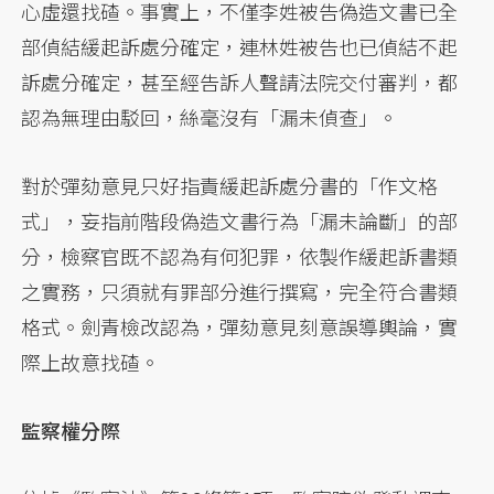
心虛還找碴。事實上，不僅李姓被告偽造文書已全
部偵結緩起訴處分確定，連林姓被告也已偵結不起
訴處分確定，甚至經告訴人聲請法院交付審判，都
認為無理由駁回，絲毫沒有「漏未偵查」。
對於彈劾意見只好指責緩起訴處分書的「作文格
式」，妄指前階段偽造文書行為「漏未論斷」的部
分，檢察官既不認為有何犯罪，依製作緩起訴書類
之實務，只須就有罪部分進行撰寫，完全符合書類
格式。劍青檢改認為，彈劾意見刻意誤導輿論，實
際上故意找碴。
監察權分際