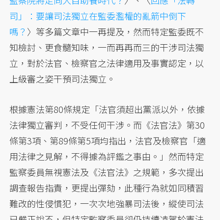
監察院將走向大自助餐時代？
〉、〈
回應「法轉
司」：要讓司法獨立在監委濫權的亂箭中倒下
嗎？
〉等多篇文章中一再提及，然而特定監委既不
知檢討、更食髓知味，一而再再而三的干涉司法獨
立，對於法官、檢察官之法律適用及事實認定，以
上級審之姿干預司法獨立。
根據憲法第80條規定「法官須超出黨派以外，依據
法律獨立審判，不受任何干涉。而《法官法》第30
條第3項、第89條第5項均指出，法官及檢察官「適
用法律之見解，不得據為評鑑之事由。」然而特定
監察委員無視憲法及《法官法》之規範，多次提出
調查報告指責，更提出彈劾，此種行為就如同積習
難改的性侵慣犯，一次次地強暴司法後，縱使司法
已嚴正說不，但特定監察委員卻仍持續凌駕於憲法