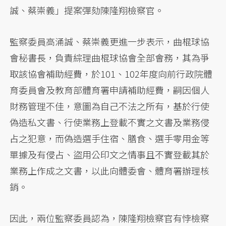
誠、蔡崇義」提案彈劾陳隆翔檢察官。
監察委員高涌誠、蔡崇義更進一步表示，曲棍球協
會秘書長，負責綜理曲棍球協會全部會務，其為爭
取該協會補助經費，於101、102年度向前行政院體
育委員會及教育部體育署申請補助經費，嗣因個人
財務管理不佳，意圖為自己不法之所有，基於行使
偽造私文書、行使業務上登載不實之文書及業務侵
占之犯意，而偽造選手住宿、膳食、選手零用金等
單據及有侵占、盜用公印文之情事且不實登載其於
業務上作成之文書，以此向體委會、體育署辦理核
銷。
因此，兩位監察委員認為，陳隆翔檢察官有悖檢察