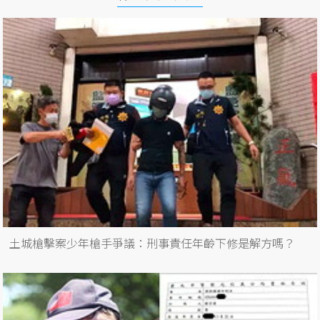
土城槍擊案少年槍手爭議：刑事責任年齡下修是解方嗎？