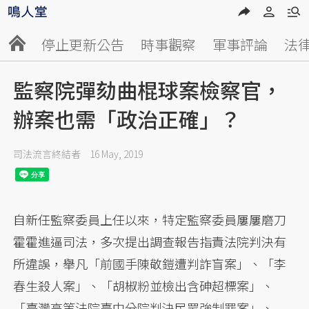
停止更新公告
時事觀察
軍事評論
法
監察院彈劾曲棍球案檢察官，
辦案也需「政治正確」？
司法流言終結者
16 May, 2019
自新任監察委員上任以來，特定監察委員屢屢磨刀
霍霍進逼司法，多次提出調查報告指責法院判決有
所違誤，舉凡「前國手陳敬鎧遭判詐盲案」、「李
春生殺人案」、「胡椒粉並檢出含砷超標案」、
「臺灣高等法院臺中分院判決民眾強制罪案」、