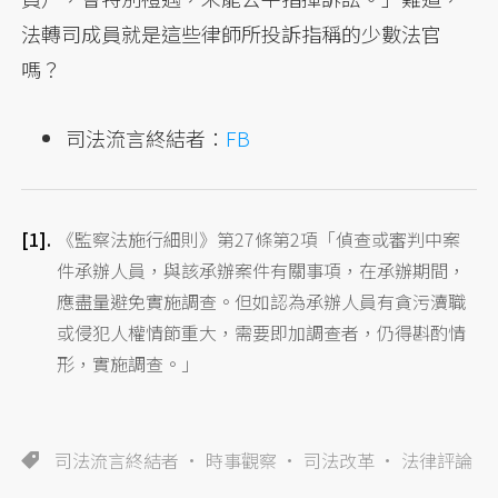
法轉司成員就是這些律師所投訴指稱的少數法官
嗎？
司法流言終結者：
FB
《監察法施行細則》第27條第2項「偵查或審判中案
件承辦人員，與該承辦案件有關事項，在承辦期間，
應盡量避免實施調查。但如認為承辦人員有貪污瀆職
或侵犯人權情節重大，需要即加調查者，仍得斟酌情
形，實施調查。」
司法流言終結者
時事觀察
司法改革
法律評論