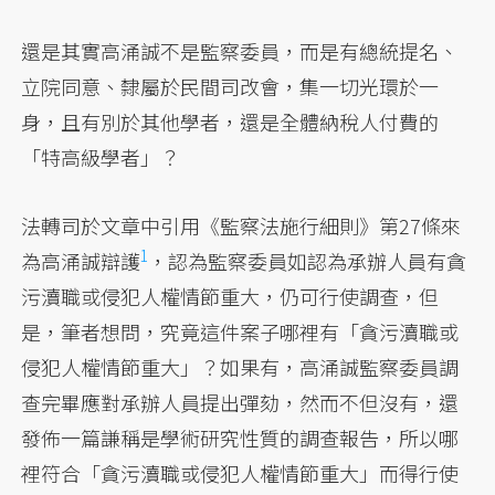
還是其實高涌誠不是監察委員，而是有總統提名、
立院同意、隸屬於民間司改會，集一切光環於一
身，且有別於其他學者，還是全體納稅人付費的
「特高級學者」？
法轉司於文章中引用《監察法施行細則》第27條來
1
為高涌誠辯護
，認為監察委員如認為承辦人員有貪
污瀆職或侵犯人權情節重大，仍可行使調查，但
是，筆者想問，究竟這件案子哪裡有「貪污瀆職或
侵犯人權情節重大」？如果有，高涌誠監察委員調
查完畢應對承辦人員提出彈劾，然而不但沒有，還
發佈一篇謙稱是學術研究性質的調查報告，所以哪
裡符合「貪污瀆職或侵犯人權情節重大」而得行使