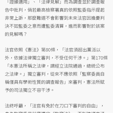
「證據適用」、「法律見解」而為調查並於調查報
告中批判，倘若最高檢察署真的依照監委指示提起
非常上訴，那麼難道不會影響到未來法官因擔憂判
決不如監委之意而遭監委清算，進而影響對於該案
的見解嗎？
法官依照《憲法》第80條，「法官須超出黨派以
外，依據法律獨立審判，不受任何干涉。」第170條
「本憲法所稱之法律，謂經立法院通過，總統公布
之法律。」獨立審判，從來不應依照「監察委員自
稱僅具有學術性質的調查報告」來審判，憲法所賦
予的司法獨立不容干涉。
法終呼籲，「法官有免於在刀口下審判的自由」，