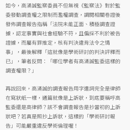
如今，高涌誠監察委員不但無視《監察法》對於監
委發動調查權之限制而濫權調查，調閱相關卷證後
發佈調查報告指稱「法院未能正面、積極調查證
據，認定事實與社會經驗不符，且偏採不利於被告
證據，而屬有罪推定，核有判決違背法令之情
事」，最後解釋「這就像是學術研討的判決評釋而
已」，筆者反問：「哪位學者有高涌誠監委這樣的
調查權限？」
再說回來，高涌誠的調查報告用字遣詞完全是律師
在寫狀紙一樣，通篇就像是上訴狀，到底要稱呼高
監委還是高律師？該不會調查報告是抄當初的上訴
狀吧？若真是照抄上訴狀，這樣的「學術研討報
告」可能嚴重違反學術倫理喔！