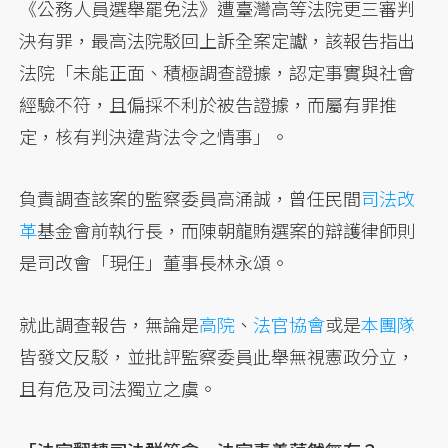
《公務人員選舉罷免法》遭臺灣高等法院更三審判
決有罪，最高法院駁回上訴全案定讞，該報告指出
法院「未能正面、積極調查證據，認定事實與社會
經驗不符，且偏採不利於被告證據，而屬有罪推
定，核有判決違背法令之情事」。
負責調查該案的監察委員高涌誠，曾任民間
司法改
革
基金會前執行長，而陳朝龍賄選案的辯護律師則
是司改會「現任」董事長林永頌。
就此調查報告，無論是
高院
、
法官協會
或是
本團隊
皆發文反駁，並批評監察委員此舉無視憲政分立，
且有危及司法獨立之虞。