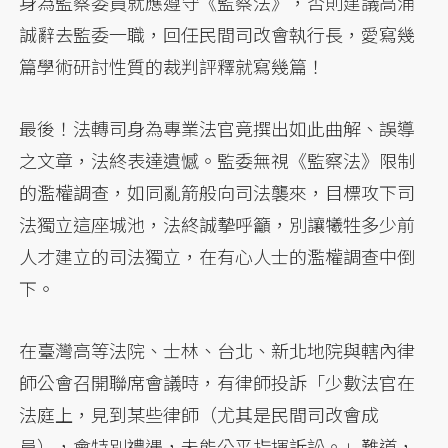
身為監察委員就應遵守《監察法》，否則建議高涌
誠辭去監委一職，回任民間司改會執行長，愛寫幾
篇學術研討性質的裁判評釋就寫幾篇！
最後！法轉司身為專業法官竟撰出如此曲解、誤導
之文章，法終表達遺憾。監委無視《監察法》限制
的濫權調查，如同亂箭般向司法襲來，目標攻下司
法獨立這座城池，法終誠摯呼籲，別讓犧牲多少前
人才建立的司法獨立，在有心人士的濫權調查中倒
下。
在臺灣高等法院、士林、台北、新北地院與轄內律
師公會召開聯席會議時，有律師投訴「少數法官在
法庭上，見到某些律師（尤其是民間司改會成
員），會特別禮遇，未能公平指揮訴訟。」難道，