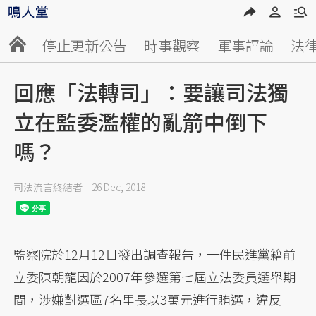
停止更新公告
時事觀察
軍事評論
法
回應「法轉司」：要讓司法獨
立在監委濫權的亂箭中倒下
嗎？
司法流言終結者
26 Dec, 2018
監察院於12月12日發出調查報告，一件民進黨籍前
立委陳朝龍因於2007年參選第七屆立法委員選舉期
間，涉嫌對選區7名里長以3萬元進行賄選，違反