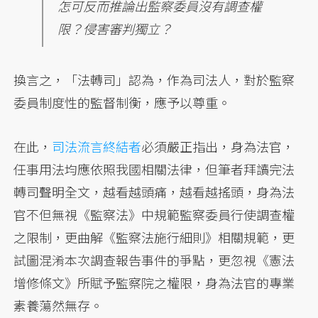
怎可反而推論出監察委員沒有調查權
限？侵害審判獨立？
換言之，「法轉司」認為，作為司法人，對於監察
委員制度性的監督制衡，應予以尊重。
在此，
司法流言終結者
必須嚴正指出，身為法官，
任事用法均應依照我國相關法律，但筆者拜讀完法
轉司聲明全文，越看越頭痛，越看越搖頭，身為法
官不但無視《監察法》中規範監察委員行使調查權
之限制，更曲解《監察法施行細則》相關規範，更
試圖混淆本次調查報告事件的爭點，更忽視《憲法
增修條文》所賦予監察院之權限，身為法官的專業
素養蕩然無存。