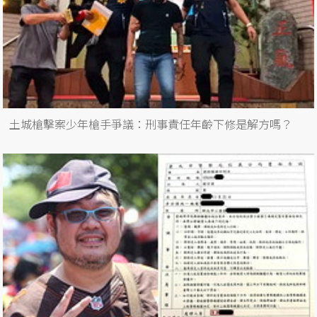
土城槍擊案少年槍手爭議：刑事責任年齡下修是解方嗎？