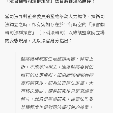
「法官翻轉司法群策會」法官素養蕩然無存？
當司法界對監察委員的濫權舉動大力撻伐、捍衛司
法獨立之時，卻有宛如存在於平行時空的「法官翻
轉司法群策會」（下稱法轉司）以維護監察院立場
的姿態現身，更以法官身分指出：
監察機構制度性地建請再審、非常上
訴，不能等同視之。因為監察委員依
照它的法定權限，如果調閱相關卷證
資料研究後，認為法官違法濫權，大
可移送懲戒；調卷研究後只是寫調查
報告，就像是學術研究，這意味監委
某種程度也是對司法權行使的尊重，